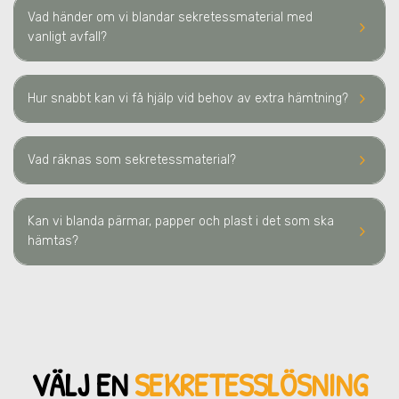
Vad händer om vi blandar sekretessmaterial med
keyboard_arrow_right
vanligt avfall?
keyboard_arrow_right
Hur snabbt kan vi få hjälp vid behov av extra hämtning?
keyboard_arrow_right
Vad räknas som sekretessmaterial?
Kan vi blanda pärmar, papper och plast i det som ska
keyboard_arrow_right
hämtas?
VÄLJ EN
SEKRETESSLÖSNING