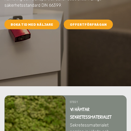
säkerhetsstandard DIN 66399.
BOKA TID MED SÄLJARE
OFFERTFÖRFRÅGAN
STEG 1
VI HÄMTAR
SEKRETESSMATERIALET
Sekretessmaterialet