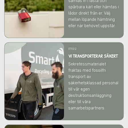
samlas in i låsta och
spårbara kärl eller hämtas i
lådor direkt från er. Välj
mellan löpande hämtning
eller när behovet uppstår.
STEG 2
VI TRANSPORTERAR SÄKERT
Sekretessmaterialet
fraktas med fossilfri
transport av
säkerhetsklassad personal
till vår egen
destruktionsanläggning
eller till våra
samarbetspartners.