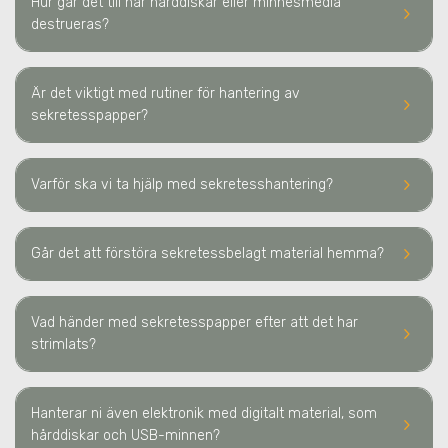
Hur går det till när hårddiskar eller minnesmedia
keyboard_arrow_right
destrueras?
Är det viktigt med rutiner för hantering av
keyboard_arrow_right
sekretesspapper?
keyboard_arrow_right
Varför ska vi ta hjälp med sekretesshantering?
keyboard_arrow_right
Går det att förstöra sekretessbelagt material hemma?
Vad händer med sekretesspapper efter att det har
keyboard_arrow_right
strimlats?
Hanterar ni även elektronik med digitalt material, som
keyboard_arrow_right
hårddiskar och USB-minnen?