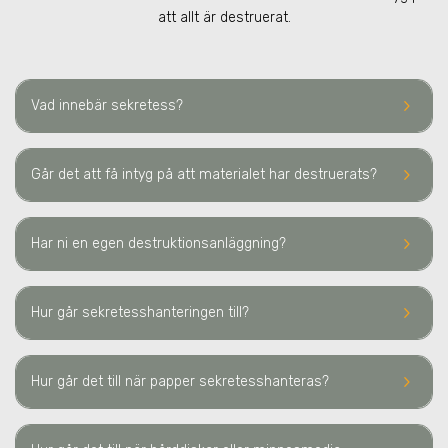
att allt är destruerat.
keyboard_arrow_right
Vad innebär sekretess?
keyboard_arrow_right
Går det att få intyg på att materialet har destruerats?
keyboard_arrow_right
Har ni en egen destruktionsanläggning?
keyboard_arrow_right
Hur går sekretesshanteringen till?
keyboard_arrow_right
Hur går det till när papper sekretesshanteras?