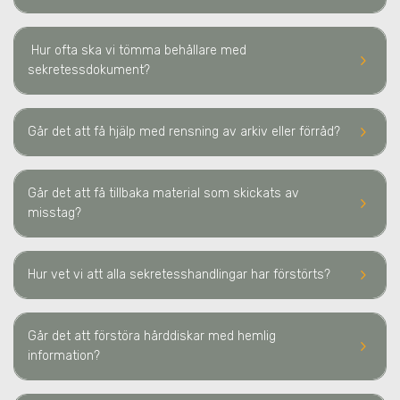
Hur ofta ska vi tömma behållare med
keyboard_arrow_right
sekretessdokument?
keyboard_arrow_right
Går det att få hjälp med rensning av arkiv eller förråd?
Går det att få tillbaka material som skickats av
keyboard_arrow_right
misstag?
keyboard_arrow_right
Hur vet vi att alla sekretesshandlingar har förstörts?
Går det att förstöra hårddiskar med hemlig
keyboard_arrow_right
information?