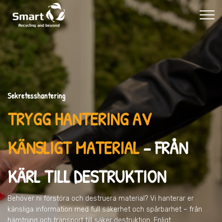
Sekretesshantering
TRYGG HANTERING AV
KÄNSLIGT MATERIAL
– FRÅN
KÄRL TILL DESTRUKTION
Behöver ni förstöra och destruera material? Vi hanterar er
känsliga information med full säkerhet och spårbarhet – från
hämtning och transport till säker destruktion. Enligt