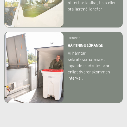
att ni har lastkaj, hiss eller
bra lastmöjligheter.
LÖSNING 3
HÄMTNING LÖPANDE
Vi hämtar
sekretessmaterialet
löpande i sekretesskärl
enligt överenskommen
intervall.