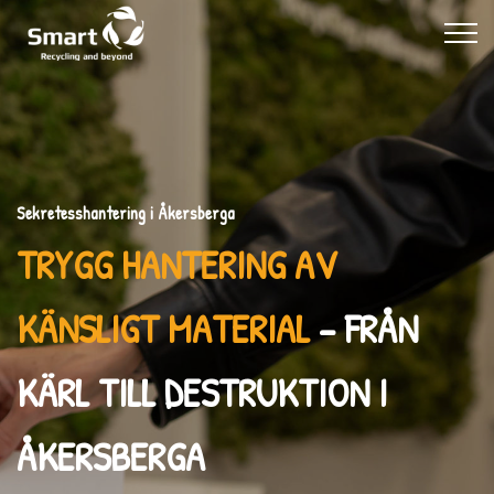
Sekretesshantering i Åkersberga
TRYGG HANTERING AV
KÄNSLIGT MATERIAL
– FRÅN
KÄRL TILL DESTRUKTION I
ÅKERSBERGA