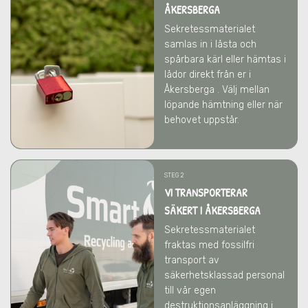
ÅKERSBERGA
Sekretessmaterialet
samlas in i låsta och
spårbara kärl eller hämtas i
lådor direkt från er
i
Åkersberga
. Välj mellan
löpande hämtning eller när
behovet uppstår.
STEG 2
VI TRANSPORTERAR
SÄKERT I ÅKERSBERGA
Sekretessmaterialet
fraktas med fossilfri
transport av
säkerhetsklassad personal
till vår egen
destruktionsanläggning i