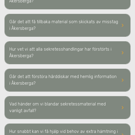
Åkersberga
?
Går det att få tillbaka material som skickats av misstag
keyboard_arrow_right
i Åkersberga
?
Hur vet vi att alla sekretesshandlingar har förstörts
i
keyboard_arrow_right
Åkersberga
?
Går det att förstöra hårddiskar med hemlig information
keyboard_arrow_right
i Åkersberga
?
Vad händer om vi blandar sekretessmaterial med
keyboard_arrow_right
vanligt avfall?
Hur snabbt kan vi få hjälp vid behov av extra hämtning
i