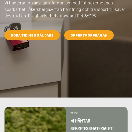
Vi hanterar er känsliga information med full säkerhet och
spårbarhet
i Åkersberga,
– från hämtning och transport till säker
destruktion. Enligt säkerhetsstandard DIN 66399.
BOKA TID MED SÄLJARE
OFFERTFÖRFRÅGAN
STEG 1
VI HÄMTAR
SEKRETESSMATERIALET I