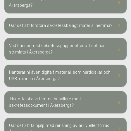
keyboard_arrow_right
Åkersberga
?
keyboard_arrow_right
Går det att förstöra sekretessbelagt material hemma?
Vad händer med sekretesspapper efter att det har
keyboard_arrow_right
strimlats
i Åkersberga
?
Hanterar ni även digitalt material, som hårddiskar och
keyboard_arrow_right
USB-minnen
i Åkersberga
?
Hur ofta ska vi tömma behållare med
keyboard_arrow_right
sekretessdokument
i Åkersberga
?
Går det att få hjälp med rensning av arkiv eller förråd
i
keyboard_arrow_right