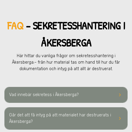
FAQ
– SEKRETESSHANTERING
I
ÅKERSBERGA
Här hittar du vanliga frågor om sekretesshantering
i
Åkersberga.
– från hur material tas om hand till hur du får
dokumentation och intyg på att allt är destruerat.
keyboard_arrow_right
Vad innebär sekretess
i Åkersberga
?
Går det att få intyg på att materialet har destruerats
i
keyboard_arrow_right
Åkersberga
?