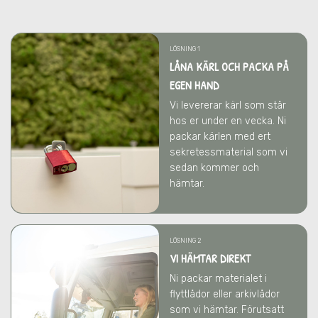
LÖSNING 1
LÅNA KÄRL OCH PACKA PÅ
EGEN HAND
Vi levererar kärl som står
hos er under en vecka. Ni
packar kärlen med ert
sekretessmaterial som vi
sedan kommer och
hämtar.
LÖSNING 2
VI HÄMTAR DIREKT
Ni packar materialet i
flyttlådor eller arkivlådor
som vi hämtar. Förutsatt