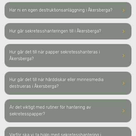
keyboard_arrow_right
Har ni en egen destruktionsanläggning
i Åkersberga
?
keyboard_arrow_right
Hur går sekretesshanteringen till
i Åkersberga
?
Hur går det till när papper sekretesshanteras
i
keyboard_arrow_right
Åkersberga
?
Hur går det till när hårddiskar eller minnesmedia
keyboard_arrow_right
destrueras
i Åkersberga
?
Är det viktigt med rutiner för hantering av
keyboard_arrow_right
sekretesspapper?
Varför ska vi ta hjälp med sekretesshantering
i