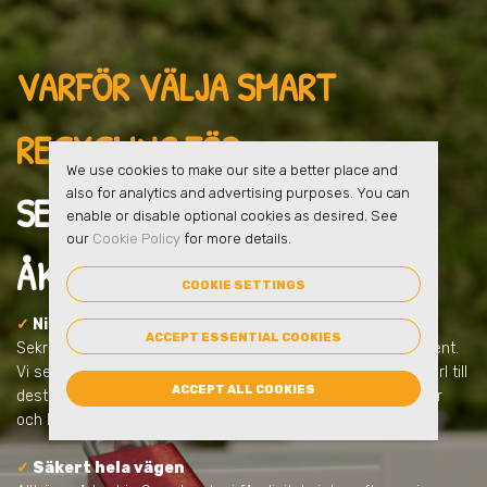
VARFÖR VÄLJA SMART
RECYCLING FÖR
We use cookies to make our site a better place and
also for analytics and advertising purposes. You can
SEKRETESSHANTERING
I
enable or disable optional cookies as desired. See
our
Cookie Policy
for more details.
ÅKERSBERGA
?
COOKIE SETTINGS
✓
Ni får en säker lösning från start
ACCEPT ESSENTIAL COOKIES
Sekretesshantering handlar om mer än att samla in dokument.
Vi ser till att allt sker tryggt, låst och dokumenterat – från kärl till
ACCEPT ALL COOKIES
destruktion. Allt anpassas efter ert behov och uppfyller lagar
och krav.
✓
Säkert hela vägen