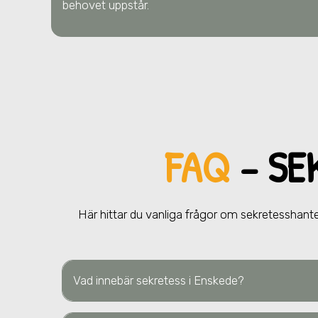
behovet uppstår.
FAQ
– SE
Här hittar du vanliga frågor om sekretesshant
Vad innebär sekretess
i Enskede
?