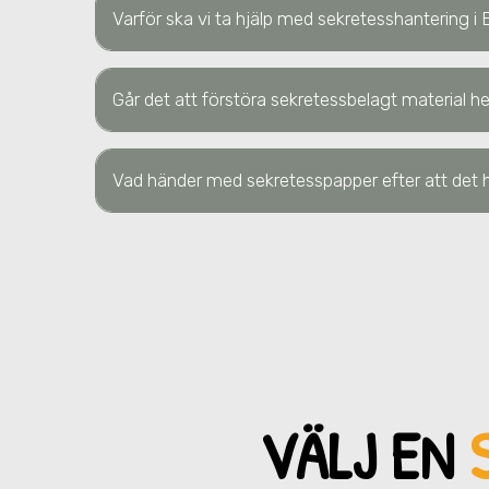
Varför ska vi ta hjälp med sekretesshantering
i
Går det att förstöra sekretessbelagt material
Vad händer med sekretesspapper efter att det h
VÄLJ EN