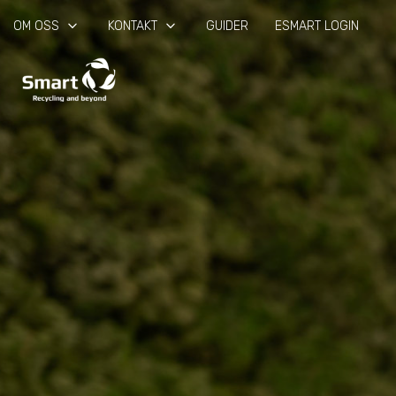
keyboard_arrow_down
keyboard_arrow_down
OM OSS
KONTAKT
GUIDER
ESMART LOGIN