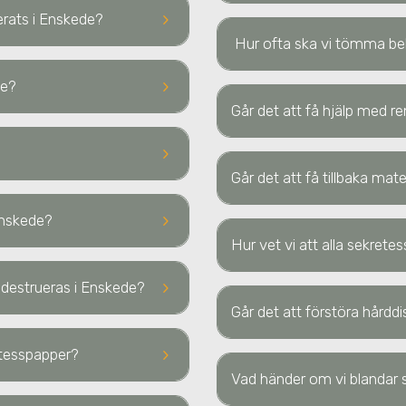
keyboard_arrow_right
uerats
i Enskede
?
Hur ofta ska vi tömma b
keyboard_arrow_right
de
?
Går det att få hjälp med re
keyboard_arrow_right
Går det att få tillbaka ma
keyboard_arrow_right
Enskede
?
Hur vet vi att alla sekrete
keyboard_arrow_right
a destrueras
i Enskede
?
Går det att förstöra hård
keyboard_arrow_right
retesspapper?
Vad händer om vi blandar s