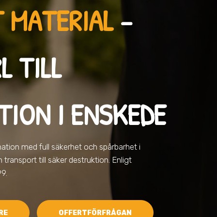
 MATERIAL
–
L TILL
TION I ENSKEDE
rmation med full säkerhet och spårbarhet
i
transport till säker destruktion. Enligt
9.
RE
OFFERTFÖRFRÅGAN