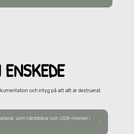
I ENSKEDE
okumentation och intyg på att allt är destruerat.
 material, som hårddiskar och USB-minnen
i
keyboard_arrow_right