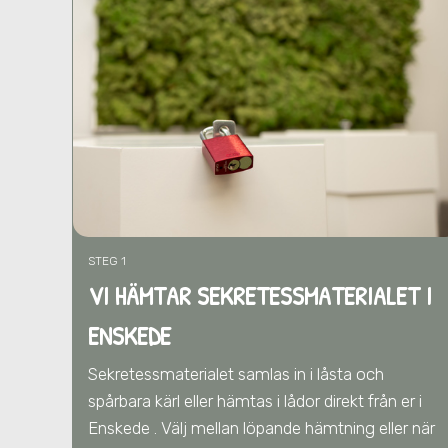
STEG 1
VI HÄMTAR SEKRETESSMATERIALET I
ENSKEDE
Sekretessmaterialet samlas in i låsta och
spårbara kärl eller hämtas i lådor direkt från er
i
Enskede
. Välj mellan löpande hämtning eller när