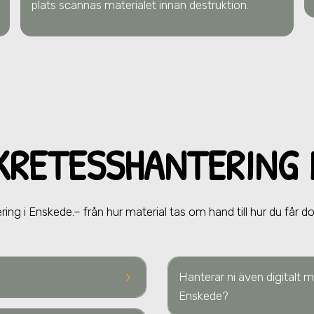
plats scannas materialet innan destruktion.
KRETESSHANTERING
ering
i Enskede.
– från hur material tas om hand till hur du får d
keyboard_arrow_right
Hanterar ni även digitalt
Enskede
?