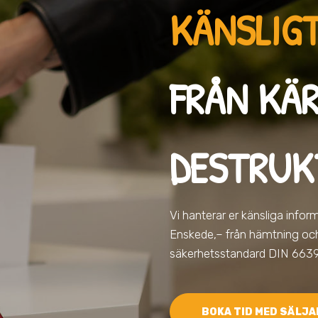
KÄNSLIGT
FRÅN KÄR
DESTRUK
Vi hanterar er känsliga info
Enskede,
– från hämtning och 
säkerhetsstandard DIN 6639
BOKA TID MED SÄLJA