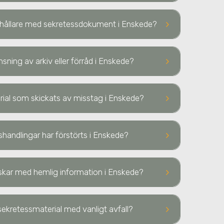
keyboard_arrow_right
ehållare med sekretessdokument
i Enskede
?
keyboard_arrow_right
nsning av arkiv eller förråd
i Enskede
?
keyboard_arrow_right
terial som skickats av misstag
i Enskede
?
keyboard_arrow_right
sshandlingar har förstörts
i Enskede
?
keyboard_arrow_right
diskar med hemlig information
i Enskede
?
keyboard_arrow_right
ekretessmaterial med vanligt avfall?