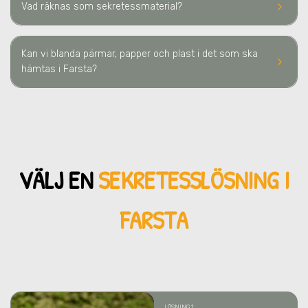
keyboard_arrow_right
Vad räknas som sekretessmaterial?
Kan vi blanda pärmar, papper och plast i det som ska
keyboard_arrow_right
hämtas i Farsta?
VÄLJ EN
SEKRETESSLÖSNING
I
FARSTA
LÖSNING 1