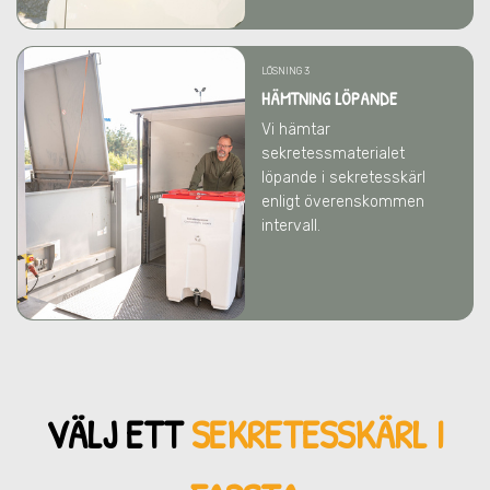
LÖSNING 3
HÄMTNING LÖPANDE
Vi hämtar
sekretessmaterialet
löpande i sekretesskärl
enligt överenskommen
intervall.
VÄLJ ETT
SEKRETESSKÄRL
I