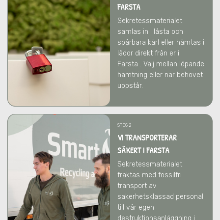
FARSTA
Sekretessmaterialet
samlas in i låsta och
spårbara kärl eller hämtas i
lådor direkt från er
i
Farsta
. Välj mellan löpande
hämtning eller när behovet
uppstår.
STEG 2
VI TRANSPORTERAR
SÄKERT I FARSTA
Sekretessmaterialet
fraktas med fossilfri
transport av
säkerhetsklassad personal
till vår egen
destruktionsanläggning i