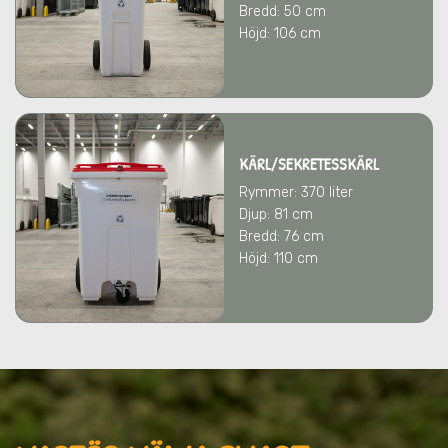
Bredd: 50 cm
Höjd: 106 cm
KÄRL/SEKRETESSKÄRL
Rymmer: 370 liter
Djup: 81 cm
Bredd: 76 cm
Höjd: 110 cm