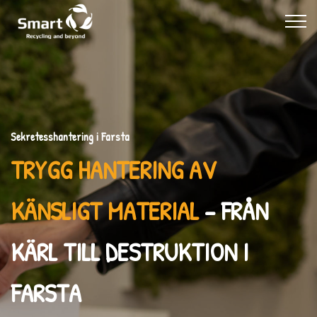
Sekretesshantering i Farsta
TRYGG HANTERING AV
KÄNSLIGT MATERIAL
– FRÅN
KÄRL TILL DESTRUKTION I
FARSTA