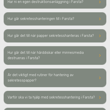
keyboard_arrow_right
Har ni en egen destruktionsanläggning
i Farsta
?
keyboard_arrow_right
Hur går sekretesshanteringen till
i Farsta
?
keyboard_arrow_right
Hur går det till när papper sekretesshanteras
i Farsta
?
Hur går det till när hårddiskar eller minnesmedia
keyboard_arrow_right
destrueras
i Farsta
?
Är det viktigt med rutiner för hantering av
keyboard_arrow_right
sekretesspapper?
keyboard_arrow_right
Varför ska vi ta hjälp med sekretesshantering
i Farsta
?