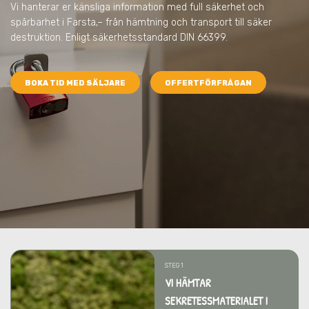
Vi hanterar er känsliga information med full säkerhet och
spårbarhet
i Farsta,
– från hämtning och transport till säker
destruktion. Enligt säkerhetsstandard DIN 66399.
BOKA TID MED SÄLJARE
OFFERTFÖRFRÅGAN
STEG 1
VI HÄMTAR
SEKRETESSMATERIALET I