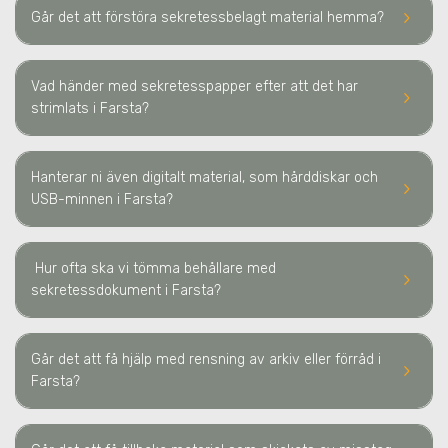
keyboard_arrow_right
Går det att förstöra sekretessbelagt material hemma?
Vad händer med sekretesspapper efter att det har
keyboard_arrow_right
strimlats
i Farsta
?
Hanterar ni även digitalt material, som hårddiskar och
keyboard_arrow_right
USB-minnen
i Farsta
?
Hur ofta ska vi tömma behållare med
keyboard_arrow_right
sekretessdokument
i Farsta
?
Går det att få hjälp med rensning av arkiv eller förråd
i
keyboard_arrow_right
Farsta
?