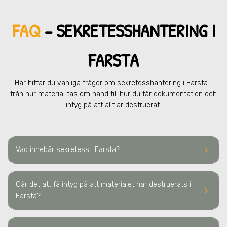
FAQ
– SEKRETESSHANTERING
I
FARSTA
Här hittar du vanliga frågor om sekretesshantering
i Farsta.
–
från hur material tas om hand till hur du får dokumentation och
intyg på att allt är destruerat.
keyboard_arrow_right
Vad innebär sekretess
i Farsta
?
Går det att få intyg på att materialet har destruerats
i
keyboard_arrow_right
Farsta
?