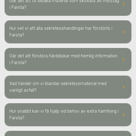
Går det att få tillbaka material som skickats av misstag
keyboard_arrow_right
i Farsta
?
Hur vet vi att alla sekretesshandlingar har förstörts
i
keyboard_arrow_right
Farsta
?
Går det att förstöra hårddiskar med hemlig information
keyboard_arrow_right
i Farsta
?
Vad händer om vi blandar sekretessmaterial med
keyboard_arrow_right
vanligt avfall?
Hur snabbt kan vi få hjälp vid behov av extra hämtning
i
keyboard_arrow_right
Farsta
?