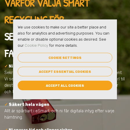
VARFÖR VÄLJA SMART
RECYCLING FÖR
We use cookies to make our site a better place and
SEKRETESSHANTERING
I
also for analytics and advertising purposes. You can
enable or disable optional cookies as desired. See
our
Cookie Policy
for more details.
FARSTA
?
COOKIE SETTINGS
✓
Ni får en säker lösning från start
ACCEPT ESSENTIAL COOKIES
Sekretesshantering handlar om mer än att samla in dokument.
Vi ser till att allt sker tryggt, låst och dokumenterat – från kärl till
destruktion. Allt anpassas efter ert behov och uppfyller lagar
ACCEPT ALL COOKIES
och krav.
✓
Säkert hela vägen
Allt är spårbart i eSmart, och ni får digitala intyg efter varje
hämtning.