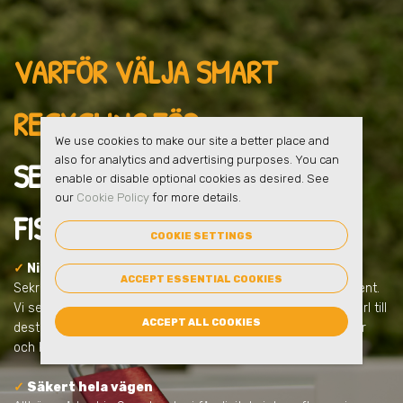
VARFÖR VÄLJA SMART
RECYCLING FÖR
We use cookies to make our site a better place and
also for analytics and advertising purposes. You can
SEKRETESSHANTERING
I
enable or disable optional cookies as desired. See
our
Cookie Policy
for more details.
FISKSÄTRA
?
COOKIE SETTINGS
✓
Ni får en säker lösning från start
ACCEPT ESSENTIAL COOKIES
Sekretesshantering handlar om mer än att samla in dokument.
Vi ser till att allt sker tryggt, låst och dokumenterat – från kärl till
ACCEPT ALL COOKIES
destruktion. Allt anpassas efter ert behov och uppfyller lagar
och krav.
✓
Säkert hela vägen