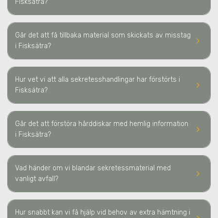
Fisksätra
?
Går det att få tillbaka material som skickats av misstag
keyboard_arrow_right
i Fisksätra
?
Hur vet vi att alla sekretesshandlingar har förstörts
i
keyboard_arrow_right
Fisksätra
?
Går det att förstöra hårddiskar med hemlig information
keyboard_arrow_right
i Fisksätra
?
Vad händer om vi blandar sekretessmaterial med
keyboard_arrow_right
vanligt avfall?
Hur snabbt kan vi få hjälp vid behov av extra hämtning
i