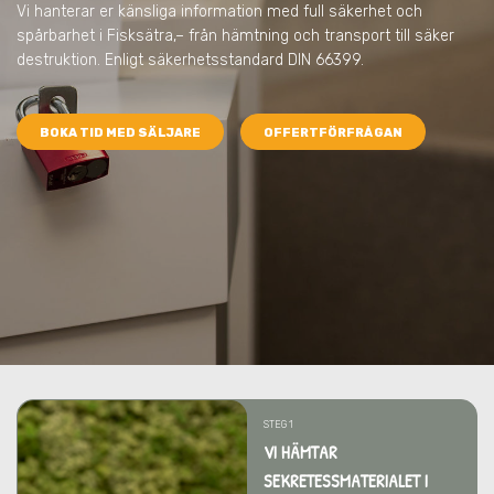
Vi hanterar er känsliga information med full säkerhet och
spårbarhet
i Fisksätra,
– från hämtning och transport till säker
destruktion. Enligt säkerhetsstandard DIN 66399.
BOKA TID MED SÄLJARE
OFFERTFÖRFRÅGAN
STEG 1
VI HÄMTAR
SEKRETESSMATERIALET I