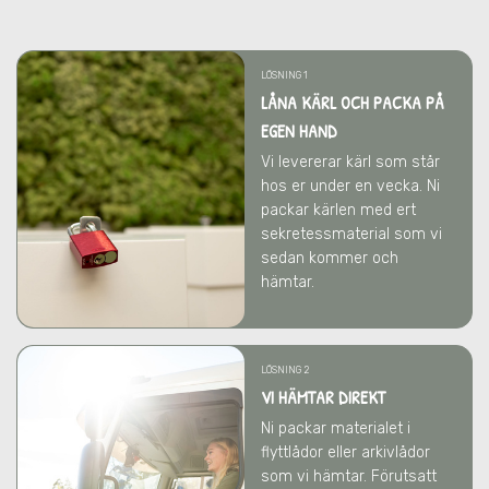
LÖSNING 1
LÅNA KÄRL OCH PACKA PÅ
EGEN HAND
Vi levererar kärl som står
hos er under en vecka. Ni
packar kärlen med ert
sekretessmaterial som vi
sedan kommer och
hämtar.
LÖSNING 2
VI HÄMTAR DIREKT
Ni packar materialet i
flyttlådor eller arkivlådor
som vi hämtar. Förutsatt