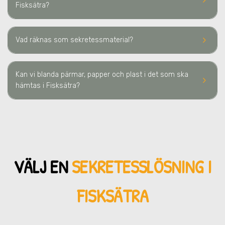
keyboard_arrow_right
Fisksätra
?
keyboard_arrow_right
Vad räknas som sekretessmaterial?
Kan vi blanda pärmar, papper och plast i det som ska
keyboard_arrow_right
hämtas i Fisksätra?
VÄLJ EN
SEKRETESSLÖSNING
I
FISKSÄTRA