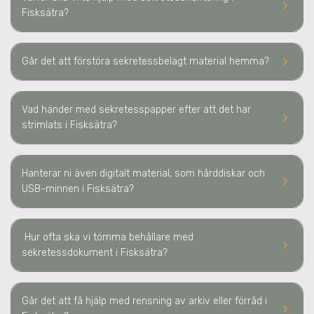
keyboard_arrow_right
Fisksätra
?
keyboard_arrow_right
Går det att förstöra sekretessbelagt material hemma?
Vad händer med sekretesspapper efter att det har
keyboard_arrow_right
strimlats
i Fisksätra
?
Hanterar ni även digitalt material, som hårddiskar och
keyboard_arrow_right
USB-minnen
i Fisksätra
?
Hur ofta ska vi tömma behållare med
keyboard_arrow_right
sekretessdokument
i Fisksätra
?
Går det att få hjälp med rensning av arkiv eller förråd
i
keyboard_arrow_right