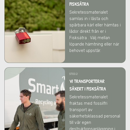
FISKSÄTRA
Sekretessmaterialet
samlas in i låsta och
spårbara kärl eller hämtas i
lådor direkt från er
i
Fisksätra
. Välj mellan
löpande hämtning eller när
behovet uppstår.
STEG 2
VI TRANSPORTERAR
SÄKERT I FISKSÄTRA
Sekretessmaterialet
fraktas med fossilfri
transport av
säkerhetsklassad personal
till vår egen
destruktionsanläggning i