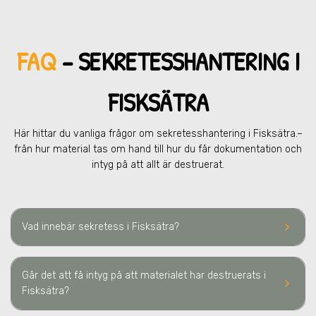
FAQ
– SEKRETESSHANTERING
I
FISKSÄTRA
Här hittar du vanliga frågor om sekretesshantering
i Fisksätra.
–
från hur material tas om hand till hur du får dokumentation och
intyg på att allt är destruerat.
keyboard_arrow_right
Vad innebär sekretess
i Fisksätra
?
Går det att få intyg på att materialet har destruerats
i
keyboard_arrow_right
Fisksätra
?