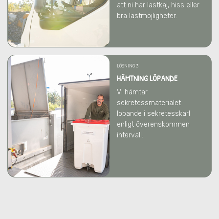
att ni har lastkaj, hiss eller
bra lastmöjligheter.
LÖSNING 3
HÄMTNING LÖPANDE
Vi hämtar
sekretessmaterialet
löpande i sekretesskärl
enligt överenskommen
intervall.