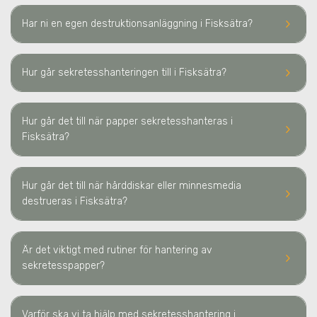
keyboard_arrow_right
Har ni en egen destruktionsanläggning
i Fisksätra
?
keyboard_arrow_right
Hur går sekretesshanteringen till
i Fisksätra
?
Hur går det till när papper sekretesshanteras
i
keyboard_arrow_right
Fisksätra
?
Hur går det till när hårddiskar eller minnesmedia
keyboard_arrow_right
destrueras
i Fisksätra
?
Är det viktigt med rutiner för hantering av
keyboard_arrow_right
sekretesspapper?
Varför ska vi ta hjälp med sekretesshantering
i