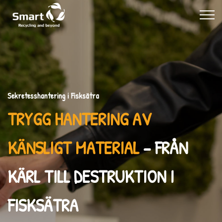
Sekretesshantering i Fisksätra
TRYGG HANTERING AV
KÄNSLIGT MATERIAL
– FRÅN
KÄRL TILL DESTRUKTION I
FISKSÄTRA