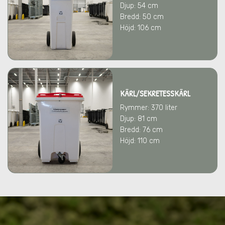
Djup: 54 cm
Bredd: 50 cm
Höjd: 106 cm
KÄRL/SEKRETESSKÄRL
Rymmer: 370 liter
Djup: 81 cm
Bredd: 76 cm
Höjd: 110 cm