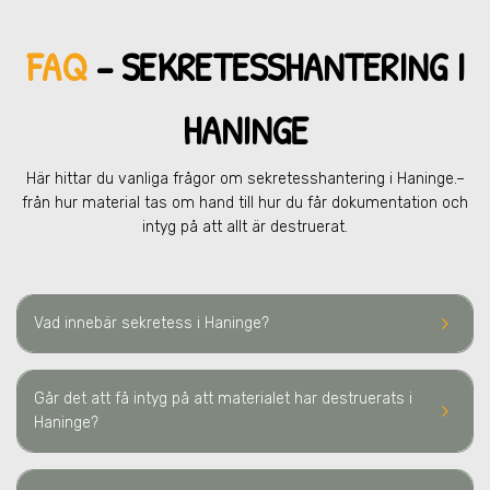
FAQ
– SEKRETESSHANTERING
I
HANINGE
Här hittar du vanliga frågor om sekretesshantering
i Haninge.
–
från hur material tas om hand till hur du får dokumentation och
intyg på att allt är destruerat.
keyboard_arrow_right
Vad innebär sekretess
i Haninge
?
Går det att få intyg på att materialet har destruerats
i
keyboard_arrow_right
Haninge
?