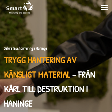
Sekretesshantering i Haninge
TRYGG HANTERING AV
KÄNSLIGT MATERIAL
– FRÅN
KÄRL TILL DESTRUKTION I
HANINGE