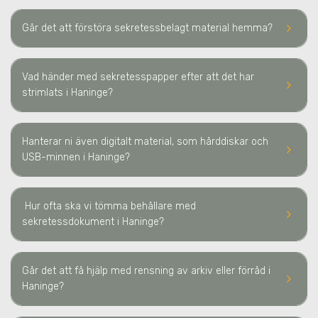
keyboard_arrow_right
Går det att förstöra sekretessbelagt material hemma?
Vad händer med sekretesspapper efter att det har
keyboard_arrow_right
strimlats
i Haninge
?
Hanterar ni även digitalt material, som hårddiskar och
keyboard_arrow_right
USB-minnen
i Haninge
?
Hur ofta ska vi tömma behållare med
keyboard_arrow_right
sekretessdokument
i Haninge
?
Går det att få hjälp med rensning av arkiv eller förråd
i
keyboard_arrow_right
Haninge
?