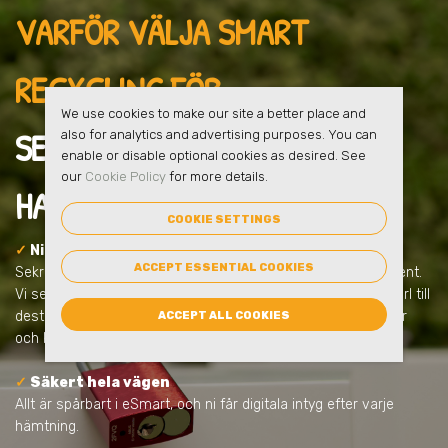
VARFÖR VÄLJA SMART
RECYCLING FÖR
We use cookies to make our site a better place and
SEKRETESSHANTERING
I
also for analytics and advertising purposes. You can
enable or disable optional cookies as desired. See
our
Cookie Policy
for more details.
HANINGE
?
COOKIE SETTINGS
✓
Ni får en säker lösning från start
ACCEPT ESSENTIAL COOKIES
Sekretesshantering handlar om mer än att samla in dokument.
Vi ser till att allt sker tryggt, låst och dokumenterat – från kärl till
destruktion. Allt anpassas efter ert behov och uppfyller lagar
ACCEPT ALL COOKIES
och krav.
✓
Säkert hela vägen
Allt är spårbart i eSmart, och ni får digitala intyg efter varje
hämtning.