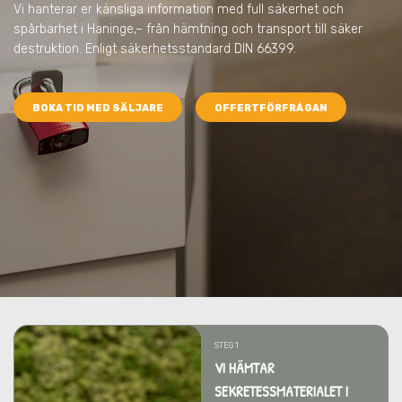
Vi hanterar er känsliga information med full säkerhet och
spårbarhet
i Haninge,
– från hämtning och transport till säker
destruktion. Enligt säkerhetsstandard DIN 66399.
BOKA TID MED SÄLJARE
OFFERTFÖRFRÅGAN
STEG 1
VI HÄMTAR
SEKRETESSMATERIALET I