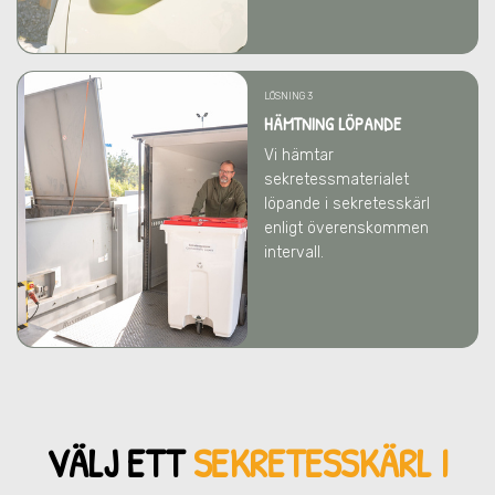
LÖSNING 3
HÄMTNING LÖPANDE
Vi hämtar
sekretessmaterialet
löpande i sekretesskärl
enligt överenskommen
intervall.
VÄLJ ETT
SEKRETESSKÄRL
I