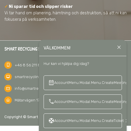
✓
Ni sparar tid och slipper risker
Vi tar hand om planering, hämtning och destruktion, så att ni kan
fokusera på verksamheten.
close
VÄLKOMMEN!
SMART RECYCLING SVERIGE AB
Hur kan vi hjälpa dig idag?
phone_iphone
+46 8 56 211 811
desktop_mac
smartrecycling.se
calendar_month
keyboard_a
AccountMenu.Modal.Menu.CreateMeeting
mail
info@smartrecycling.se
home
Mätarvägen 17C, 196 37 Kungsängen, Sweden
call
AccountMenu.Modal.Menu.CreateMeetingCa
keyboard_arrow_up
Copyright © Smart Recycling Sverige AB 2026
SV
support
keyboard_arrow_right
AccountMenu.Modal.Menu.CreateTicket