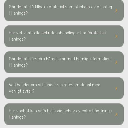
Går det att få tillbaka material som skickats av misstag
keyboard_arrow_right
i Haninge
?
Hur vet vi att alla sekretesshandlingar har förstörts
i
keyboard_arrow_right
Haninge
?
Går det att förstöra hårddiskar med hemlig information
keyboard_arrow_right
i Haninge
?
Vad händer om vi blandar sekretessmaterial med
keyboard_arrow_right
vanligt avfall?
Hur snabbt kan vi få hjälp vid behov av extra hämtning
i
keyboard_arrow_right
Haninge
?