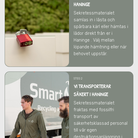
HANINGE
Sekretessmaterialet
samlas in i låsta och
spårbara kärl eller hämtas i
lådor direkt från er
i
Haninge
. Välj mellan
löpande hämtning eller när
behovet uppstår.
STEG 2
VI TRANSPORTERAR
SÄKERT I HANINGE
Sekretessmaterialet
fraktas med fossilfri
transport av
säkerhetsklassad personal
till vår egen
destruktionsanläggning i