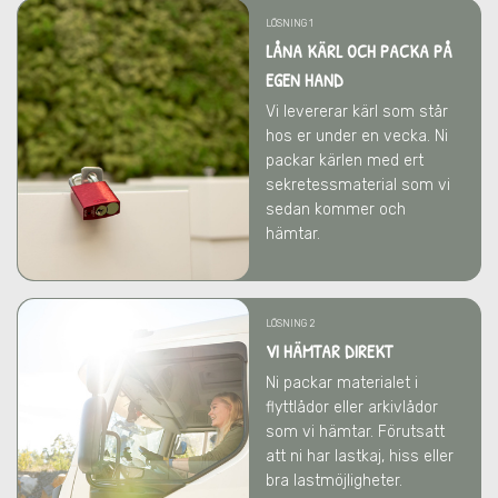
LÖSNING 1
LÅNA KÄRL OCH PACKA PÅ
EGEN HAND
Vi levererar kärl som står
hos er under en vecka. Ni
packar kärlen med ert
sekretessmaterial som vi
sedan kommer och
hämtar.
LÖSNING 2
VI HÄMTAR DIREKT
Ni packar materialet i
flyttlådor eller arkivlådor
som vi hämtar. Förutsatt
att ni har lastkaj, hiss eller
bra lastmöjligheter.