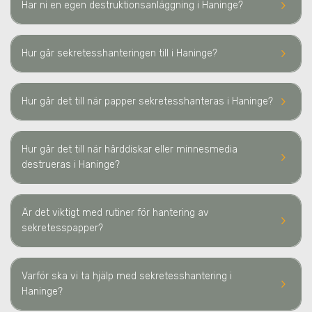
keyboard_arrow_right
Har ni en egen destruktionsanläggning
i Haninge
?
keyboard_arrow_right
Hur går sekretesshanteringen till
i Haninge
?
keyboard_arrow_right
Hur går det till när papper sekretesshanteras
i Haninge
?
Hur går det till när hårddiskar eller minnesmedia
keyboard_arrow_right
destrueras
i Haninge
?
Är det viktigt med rutiner för hantering av
keyboard_arrow_right
sekretesspapper?
Varför ska vi ta hjälp med sekretesshantering
i
keyboard_arrow_right
Haninge
?