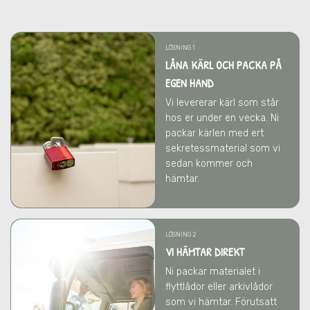
LÖSNING 1
LÅNA KÄRL OCH PACKA PÅ
EGEN HAND
Vi levererar kärl som står
hos er under en vecka. Ni
packar kärlen med ert
sekretessmaterial som vi
sedan kommer och
hämtar.
LÖSNING 2
VI HÄMTAR DIREKT
Ni packar materialet i
flyttlådor eller arkivlådor
som vi hämtar. Förutsatt