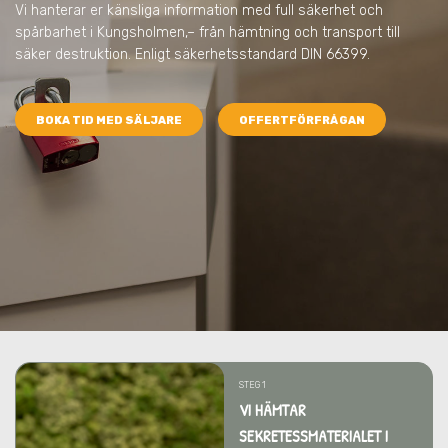
Vi hanterar er känsliga information med full säkerhet och
spårbarhet
i Kungsholmen,
– från hämtning och transport till
säker destruktion. Enligt säkerhetsstandard DIN 66399.
BOKA TID MED SÄLJARE
OFFERTFÖRFRÅGAN
STEG 1
VI HÄMTAR
SEKRETESSMATERIALET I