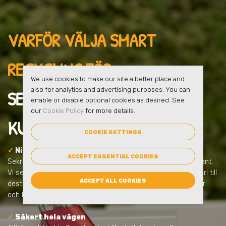
VARFÖR VÄLJA SMART
RECYCLING FÖR
We use cookies to make our site a better place and
also for analytics and advertising purposes. You can
SEKRETESSHANTERING
I
enable or disable optional cookies as desired. See
our
Cookie Policy
for more details.
KUNGSHOLMEN
?
COOKIE SETTINGS
✓
Ni får en säker lösning från start
ACCEPT ESSENTIAL COOKIES
Sekretesshantering handlar om mer än att samla in dokument.
Vi ser till att allt sker tryggt, låst och dokumenterat – från kärl till
ACCEPT ALL COOKIES
destruktion. Allt anpassas efter ert behov och uppfyller lagar
och krav.
✓
Säkert hela vägen