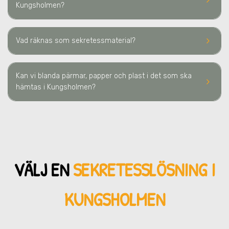
keyboard_arrow_right
Kungsholmen
?
keyboard_arrow_right
Vad räknas som sekretessmaterial?
Kan vi blanda pärmar, papper och plast i det som ska
keyboard_arrow_right
hämtas i Kungsholmen?
VÄLJ EN
SEKRETESSLÖSNING
I
KUNGSHOLMEN