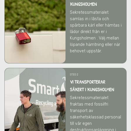
KUNGSHOLMEN
Sekretessmaterialet
samlas in i låsta och
spårbara kärl eller hämtas i
lådor direkt från er
i
Kungsholmen
. Välj mellan
löpande hämtning eller när
behovet uppstår.
STEG 2
VI TRANSPORTERAR
SÄKERT I KUNGSHOLMEN
Sekretessmaterialet
fraktas med fossilfri
transport av
säkerhetsklassad personal
till vår egen
destruktionsanläggning i