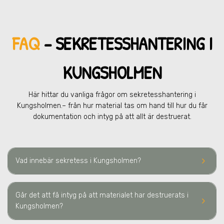
FAQ
– SEKRETESSHANTERING
I
KUNGSHOLMEN
Här hittar du vanliga frågor om sekretesshantering
i
Kungsholmen.
– från hur material tas om hand till hur du får
dokumentation och intyg på att allt är destruerat.
keyboard_arrow_right
Vad innebär sekretess
i Kungsholmen
?
Går det att få intyg på att materialet har destruerats
i
keyboard_arrow_right
Kungsholmen
?