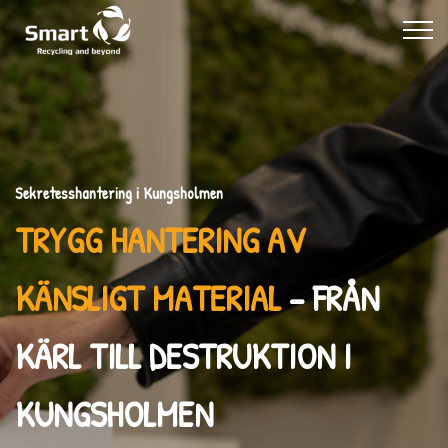
Sekretesshantering i Kungsholmen
TRYGG HANTERING AV
KÄNSLIGT MATERIAL
– FRÅN
KÄRL TILL DESTRUKTION I
KUNGSHOLMEN