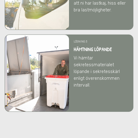
att ni har lastkaj, hiss eller
bra lastmöjligheter.
LÖSNING 3
HÄMTNING LÖPANDE
Vi hämtar
sekretessmaterialet
löpande i sekretesskärl
enligt överenskommen
intervall.