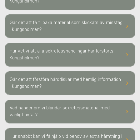
Kungsholmen
?
Går det att få tillbaka material som skickats av misstag
keyboard_arrow_right
i Kungsholmen
?
Hur vet vi att alla sekretesshandlingar har förstörts
i
keyboard_arrow_right
Kungsholmen
?
Går det att förstöra hårddiskar med hemlig information
keyboard_arrow_right
i Kungsholmen
?
Vad händer om vi blandar sekretessmaterial med
keyboard_arrow_right
vanligt avfall?
Hur snabbt kan vi få hjälp vid behov av extra hämtning
i