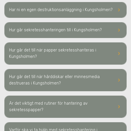
keyboard_arrow_right
Har ni en egen destruktionsanläggning
i Kungsholmen
?
keyboard_arrow_right
Hur går sekretesshanteringen till
i Kungsholmen
?
Hur går det till när papper sekretesshanteras
i
keyboard_arrow_right
Kungsholmen
?
Hur går det till när hårddiskar eller minnesmedia
keyboard_arrow_right
destrueras
i Kungsholmen
?
Är det viktigt med rutiner för hantering av
keyboard_arrow_right
sekretesspapper?
Varför ska vi ta hjälp med sekretesshantering
i