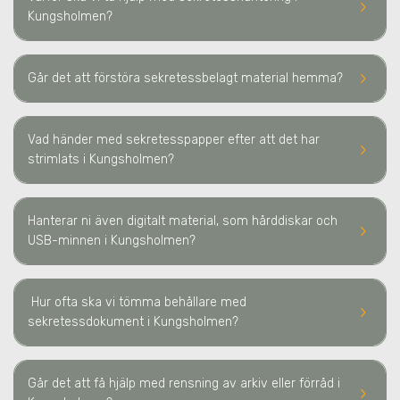
keyboard_arrow_right
Kungsholmen
?
keyboard_arrow_right
Går det att förstöra sekretessbelagt material hemma?
Vad händer med sekretesspapper efter att det har
keyboard_arrow_right
strimlats
i Kungsholmen
?
Hanterar ni även digitalt material, som hårddiskar och
keyboard_arrow_right
USB-minnen
i Kungsholmen
?
Hur ofta ska vi tömma behållare med
keyboard_arrow_right
sekretessdokument
i Kungsholmen
?
Går det att få hjälp med rensning av arkiv eller förråd
i
keyboard_arrow_right