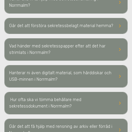
keyboard_arrow_right
Norrmalm
?
keyboard_arrow_right
Går det att förstöra sekretessbelagt material hemma?
Vad händer med sekretesspapper efter att det har
keyboard_arrow_right
strimlats
i Norrmalm
?
Hanterar ni även digitalt material, som hårddiskar och
keyboard_arrow_right
USB-minnen
i Norrmalm
?
Hur ofta ska vi tömma behållare med
keyboard_arrow_right
sekretessdokument
i Norrmalm
?
Går det att få hjälp med rensning av arkiv eller förråd
i
keyboard_arrow_right