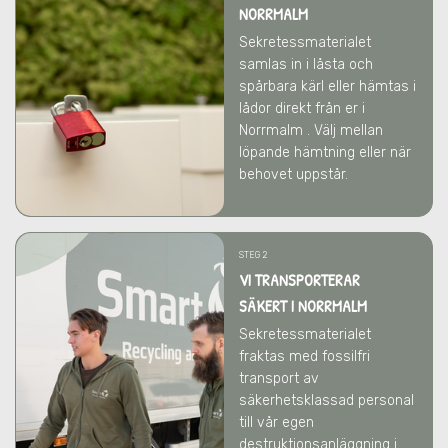
NORRMALM
Sekretessmaterialet
samlas in i låsta och
spårbara kärl eller hämtas i
lådor direkt från er
i
Norrmalm
. Välj mellan
löpande hämtning eller när
behovet uppstår.
STEG 2
VI TRANSPORTERAR
SÄKERT I NORRMALM
Sekretessmaterialet
fraktas med fossilfri
transport av
säkerhetsklassad personal
till vår egen
destruktionsanläggning i