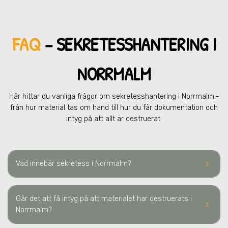
FAQ
– SEKRETESSHANTERING
I
NORRMALM
Här hittar du vanliga frågor om sekretesshantering
i Norrmalm.
–
från hur material tas om hand till hur du får dokumentation och
intyg på att allt är destruerat.
keyboard_arrow_right
Vad innebär sekretess
i Norrmalm
?
Går det att få intyg på att materialet har destruerats
i
keyboard_arrow_right
Norrmalm
?