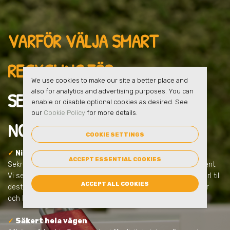
VARFÖR VÄLJA SMART
RECYCLING FÖR
We use cookies to make our site a better place and
also for analytics and advertising purposes. You can
SEKRETESSHANTERING
I
enable or disable optional cookies as desired. See
our
Cookie Policy
for more details.
NORRMALM
?
COOKIE SETTINGS
✓
Ni får en säker lösning från start
ACCEPT ESSENTIAL COOKIES
Sekretesshantering handlar om mer än att samla in dokument.
Vi ser till att allt sker tryggt, låst och dokumenterat – från kärl till
ACCEPT ALL COOKIES
destruktion. Allt anpassas efter ert behov och uppfyller lagar
och krav.
✓
Säkert hela vägen