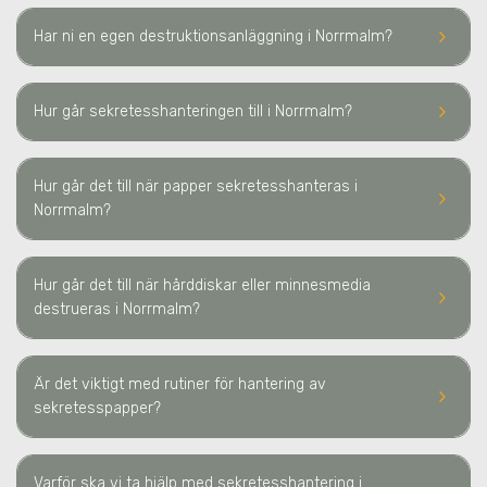
keyboard_arrow_right
Har ni en egen destruktionsanläggning
i Norrmalm
?
keyboard_arrow_right
Hur går sekretesshanteringen till
i Norrmalm
?
Hur går det till när papper sekretesshanteras
i
keyboard_arrow_right
Norrmalm
?
Hur går det till när hårddiskar eller minnesmedia
keyboard_arrow_right
destrueras
i Norrmalm
?
Är det viktigt med rutiner för hantering av
keyboard_arrow_right
sekretesspapper?
Varför ska vi ta hjälp med sekretesshantering
i