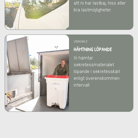
att ni har lastkaj, hiss eller
bra lastmöjligheter.
LÖSNING 3
HÄMTNING LÖPANDE
Vi hämtar
sekretessmaterialet
löpande i sekretesskärl
enligt överenskommen
intervall.