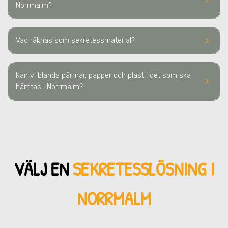
keyboard_arrow_right
Norrmalm
?
keyboard_arrow_right
Vad räknas som sekretessmaterial?
Kan vi blanda pärmar, papper och plast i det som ska
keyboard_arrow_right
hämtas i Norrmalm?
VÄLJ EN
SEKRETESSLÖSNING
I
NORRMALM