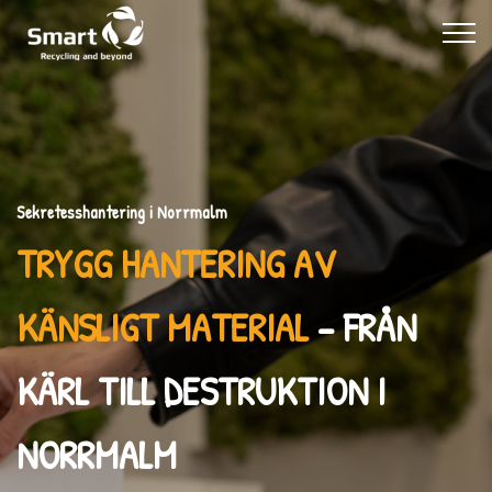
Sekretesshantering i Norrmalm
TRYGG HANTERING AV
KÄNSLIGT MATERIAL
– FRÅN
KÄRL TILL DESTRUKTION I
NORRMALM