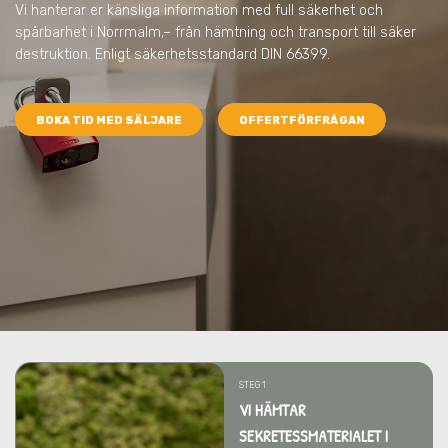
Vi hanterar er känsliga information med full säkerhet och
spårbarhet
i Norrmalm,
– från hämtning och transport till säker
destruktion. Enligt säkerhetsstandard DIN 66399.
BOKA TID MED SÄLJARE
OFFERTFÖRFRÅGAN
STEG 1
VI HÄMTAR
SEKRETESSMATERIALET I