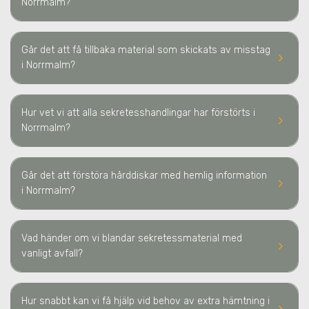
Norrmalm
?
Går det att få tillbaka material som skickats av misstag
keyboard_arrow_right
i Norrmalm
?
Hur vet vi att alla sekretesshandlingar har förstörts
i
keyboard_arrow_right
Norrmalm
?
Går det att förstöra hårddiskar med hemlig information
keyboard_arrow_right
i Norrmalm
?
Vad händer om vi blandar sekretessmaterial med
keyboard_arrow_right
vanligt avfall?
Hur snabbt kan vi få hjälp vid behov av extra hämtning
i