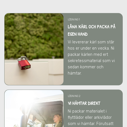
LÖSNING 1
LÅNA KÄRL OCH PACKA PÅ
EGEN HAND
Vi levererar kärl som står
hos er under en vecka. Ni
packar kärlen med ert
sekretessmaterial som vi
sedan kommer och
hämtar.
LÖSNING 2
VI HÄMTAR DIREKT
Ni packar materialet i
flyttlådor eller arkivlådor
som vi hämtar. Förutsatt