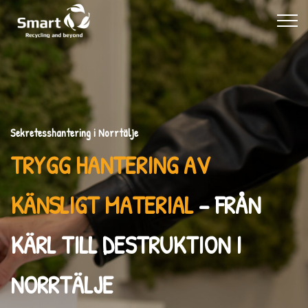
Sekretesshantering i Norrtälje
TRYGG HANTERING AV
KÄNSLIGT MATERIAL
– FRÅN
KÄRL TILL DESTRUKTION I
NORRTÄLJE