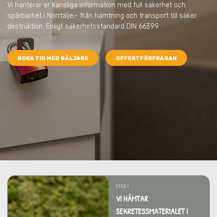
Vi hanterar er känsliga information med full säkerhet och
spårbarhet
i Norrtälje,
– från hämtning och transport till säker
destruktion. Enligt säkerhetsstandard DIN 66399.
BOKA TID MED SÄLJARE
OFFERTFÖRFRÅGAN
STEG 1
VI HÄMTAR
SEKRETESSMATERIALET I