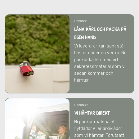
LÖSNING 1
LÅNA KÄRL OCH PACKA PÅ
EGEN HAND
Vi levererar kärl som står
hos er under en vecka. Ni
packar kärlen med ert
sekretessmaterial som vi
sedan kommer och
hämtar.
LÖSNING 2
VI HÄMTAR DIREKT
Ni packar materialet i
flyttlådor eller arkivlådor
som vi hämtar. Förutsatt