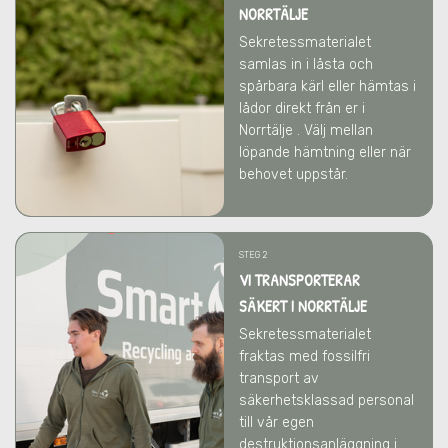
NORRTÄLJE
Sekretessmaterialet
samlas in i låsta och
spårbara kärl eller hämtas i
lådor direkt från er
i
Norrtälje
. Välj mellan
löpande hämtning eller när
behovet uppstår.
STEG 2
VI TRANSPORTERAR
SÄKERT I NORRTÄLJE
Sekretessmaterialet
fraktas med fossilfri
transport av
säkerhetsklassad personal
till vår egen
destruktionsanläggning i