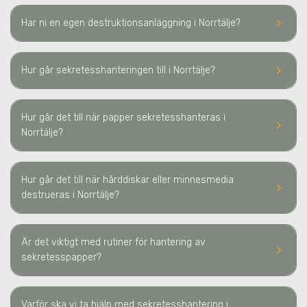
keyboard_arrow_right
Har ni en egen destruktionsanläggning
i Norrtälje
?
keyboard_arrow_right
Hur går sekretesshanteringen till
i Norrtälje
?
Hur går det till när papper sekretesshanteras
i
keyboard_arrow_right
Norrtälje
?
Hur går det till när hårddiskar eller minnesmedia
keyboard_arrow_right
destrueras
i Norrtälje
?
Är det viktigt med rutiner för hantering av
keyboard_arrow_right
sekretesspapper?
Varför ska vi ta hjälp med sekretesshantering
i