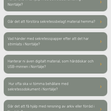
keyboard_arrow_right
Norrtälje
?
keyboard_arrow_right
Går det att förstöra sekretessbelagt material hemma?
Vad händer med sekretesspapper efter att det har
keyboard_arrow_right
strimlats
i Norrtälje
?
Hanterar ni även digitalt material, som hårddiskar och
keyboard_arrow_right
USB-minnen
i Norrtälje
?
Hur ofta ska vi tömma behållare med
keyboard_arrow_right
sekretessdokument
i Norrtälje
?
Går det att få hjälp med rensning av arkiv eller förråd
i
keyboard_arrow_right