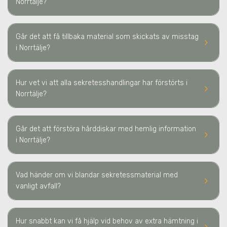
Norrtälje
?
Går det att få tillbaka material som skickats av misstag
keyboard_arrow_right
i Norrtälje
?
Hur vet vi att alla sekretesshandlingar har förstörts
i
keyboard_arrow_right
Norrtälje
?
Går det att förstöra hårddiskar med hemlig information
keyboard_arrow_right
i Norrtälje
?
Vad händer om vi blandar sekretessmaterial med
keyboard_arrow_right
vanligt avfall?
Hur snabbt kan vi få hjälp vid behov av extra hämtning
i