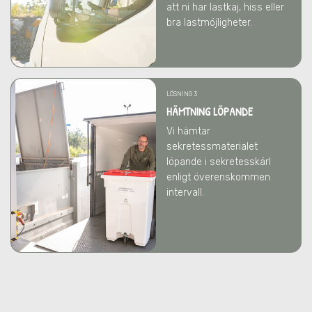
att ni har lastkaj, hiss eller
bra lastmöjligheter.
LÖSNING 3
HÄMTNING LÖPANDE
Vi hämtar
sekretessmaterialet
löpande i sekretesskärl
enligt överenskommen
intervall.