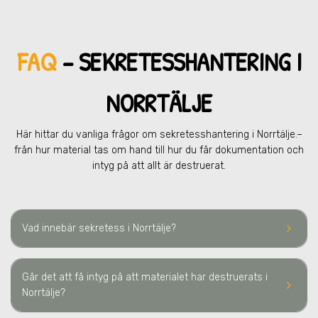
FAQ
– SEKRETESSHANTERING
I
NORRTÄLJE
Här hittar du vanliga frågor om sekretesshantering
i Norrtälje.
–
från hur material tas om hand till hur du får dokumentation och
intyg på att allt är destruerat.
keyboard_arrow_right
Vad innebär sekretess
i Norrtälje
?
Går det att få intyg på att materialet har destruerats
i
keyboard_arrow_right
Norrtälje
?