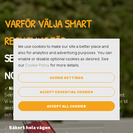
VARFÖR VÄLJA SMART
RECYCLING FÖR
We use cookies to make our site a better place and
also for analytics and advertising purposes. You can
SEKRETESSHANTERING
I
enable or disable optional cookies as desired. See
our
Cookie Policy
for more details.
NORRTÄLJE
?
COOKIE SETTINGS
✓
Ni får en säker lösning från start
ACCEPT ESSENTIAL COOKIES
Sekretesshantering handlar om mer än att samla in dokument.
Vi ser till att allt sker tryggt, låst och dokumenterat – från kärl till
ACCEPT ALL COOKIES
destruktion. Allt anpassas efter ert behov och uppfyller lagar
och krav.
✓
Säkert hela vägen