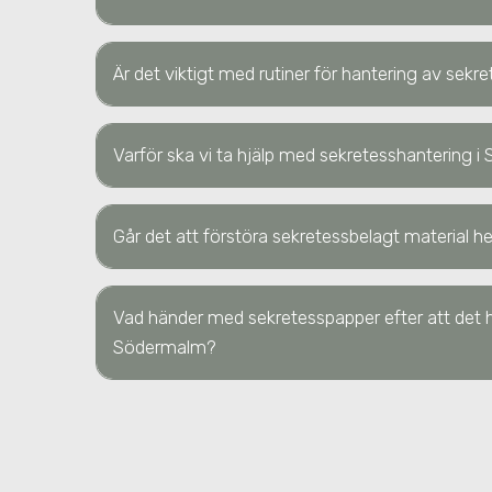
Är det viktigt med rutiner för hantering av sek
Varför ska vi ta hjälp med sekretesshantering
i
Går det att förstöra sekretessbelagt material
Vad händer med sekretesspapper efter att det h
Södermalm
?