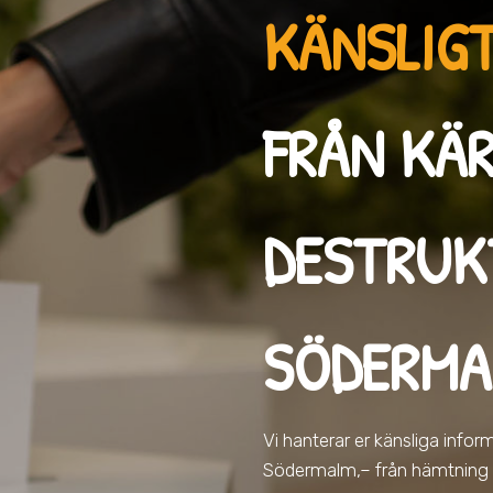
KÄNSLIGT
FRÅN KÄR
DESTRUK
SÖDERMA
Vi hanterar er känsliga info
Södermalm,
– från hämtning o