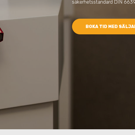
säkerhetsstandard DIN 6639
BOKA TID MED SÄLJA