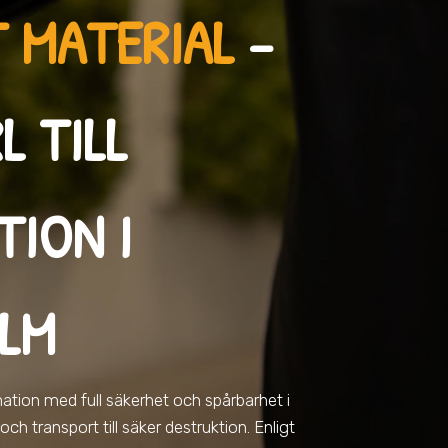
 MATERIAL
–
L TILL
TION I
LM
rmation med full säkerhet och spårbarhet
i
ch transport till säker destruktion. Enligt