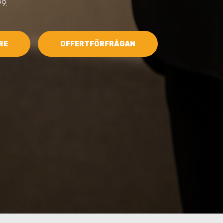
9.
RE
OFFERTFÖRFRÅGAN