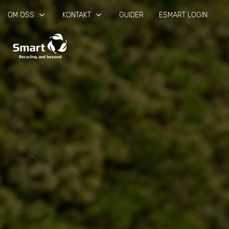
keyboard_arrow_down
keyboard_arrow_down
OM OSS
KONTAKT
GUIDER
ESMART LOGIN