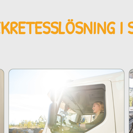
EKRETESSLÖSNING
I