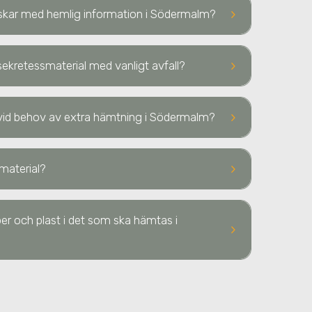
keyboard_arrow_right
diskar med hemlig information
i Södermalm
?
keyboard_arrow_right
ekretessmaterial med vanligt avfall?
keyboard_arrow_right
p vid behov av extra hämtning
i Södermalm
?
keyboard_arrow_right
material?
er och plast i det som ska hämtas i
keyboard_arrow_right