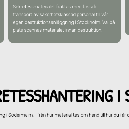
Sekretessmaterialet fraktas med fossilfri
transport av säkerhetsklassad personal till vår
egen destruktionsanläggning i Stockholm. Väl på
plats scannas materialet innan destruktion.
RETESSHANTERING
I
ing
i Södermalm.
– från hur material tas om hand till hur du får