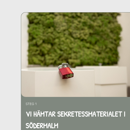
STEG 1
VI HÄMTAR SEKRETESSMATERIALET I
SÖDERMALM