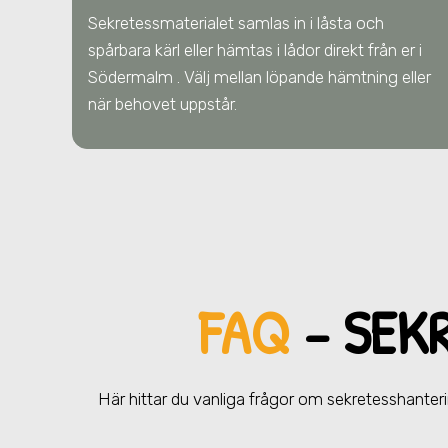
Sekretessmaterialet samlas in i låsta och
spårbara kärl eller hämtas i lådor direkt från er
i
Södermalm
. Välj mellan löpande hämtning eller
när behovet uppstår.
FAQ
– SEK
Här hittar du vanliga frågor om sekretesshanter