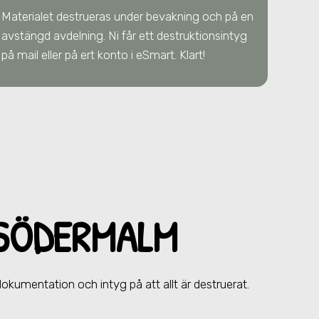
Materialet destrueras under bevakning och på en
avstängd avdelning. Ni får ett destruktionsintyg
på mail eller på ert konto i eSmart. Klart!
 SÖDERMALM
 dokumentation och intyg på att allt är destruerat.