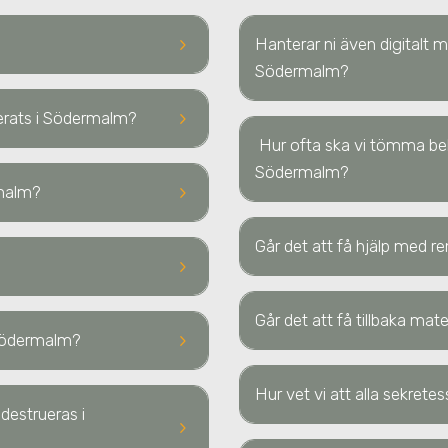
keyboard_arrow_right
Hanterar ni även digitalt
Södermalm
?
keyboard_arrow_right
uerats
i Södermalm
?
Hur ofta ska vi tömma b
Södermalm
?
keyboard_arrow_right
malm
?
Går det att få hjälp med re
keyboard_arrow_right
Går det att få tillbaka ma
keyboard_arrow_right
Södermalm
?
Hur vet vi att alla sekrete
a destrueras
i
keyboard_arrow_right