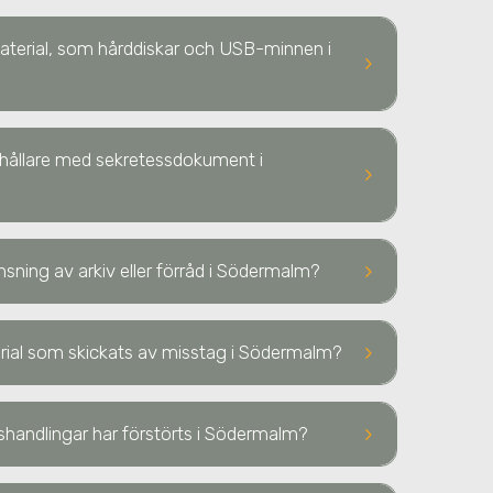
 material, som hårddiskar och USB-minnen
i
keyboard_arrow_right
ehållare med sekretessdokument
i
keyboard_arrow_right
keyboard_arrow_right
nsning av arkiv eller förråd
i Södermalm
?
keyboard_arrow_right
terial som skickats av misstag
i Södermalm
?
keyboard_arrow_right
sshandlingar har förstörts
i Södermalm
?