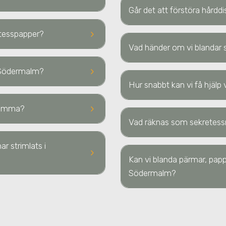
Går det att förstöra hård
keyboard_arrow_right
retesspapper?
Vad händer om vi blandar s
keyboard_arrow_right
 Södermalm
?
Hur snabbt kan vi få hjäl
keyboard_arrow_right
 hemma?
Vad räknas som sekretess
ar strimlats
i
keyboard_arrow_right
Kan vi blanda pärmar, papp
Södermalm?