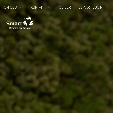
keyboard_arrow_down
keyboard_arrow_down
OM OSS
KONTAKT
GUIDER
ESMART LOGIN