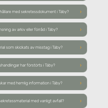
keyboard_arrow_right
ehållare med sekretessdokument
i Täby
?
keyboard_arrow_right
nsning av arkiv eller förråd
i Täby
?
keyboard_arrow_right
terial som skickats av misstag
i Täby
?
keyboard_arrow_right
sshandlingar har förstörts
i Täby
?
keyboard_arrow_right
diskar med hemlig information
i Täby
?
keyboard_arrow_right
ekretessmaterial med vanligt avfall?