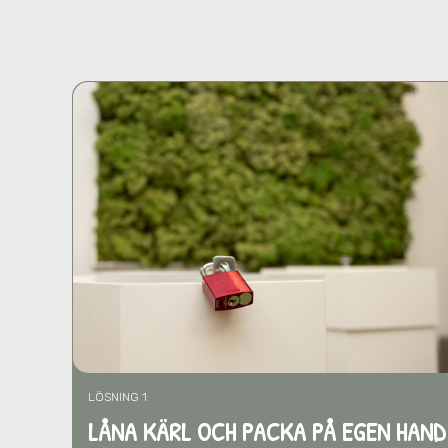
LÖSNING 1
LÅNA KÄRL OCH PACKA PÅ EGEN HAND