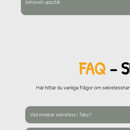
behovet uppstår.
FAQ
– 
Här hittar du vanliga frågor om sekretessha
Vad innebär sekretess
i Täby
?