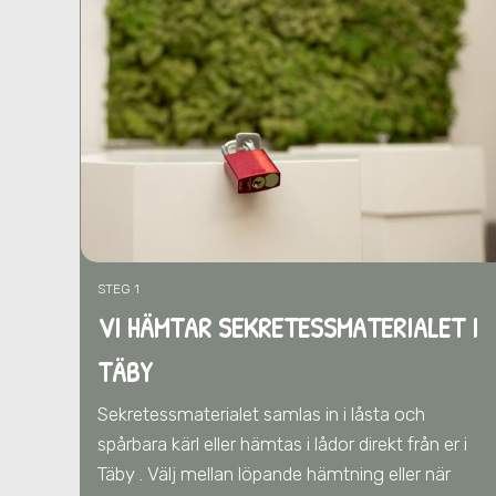
STEG 1
VI HÄMTAR SEKRETESSMATERIALET I
TÄBY
Sekretessmaterialet samlas in i låsta och
spårbara kärl eller hämtas i lådor direkt från er
i
Täby
. Välj mellan löpande hämtning eller när