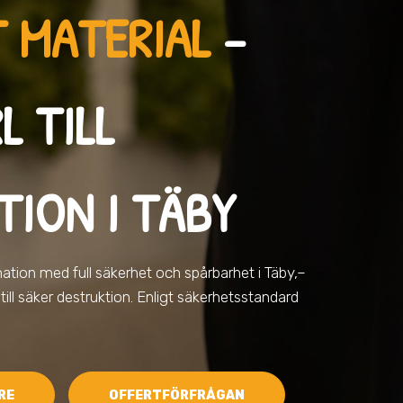
 MATERIAL
–
L TILL
TION I TÄBY
rmation med full säkerhet och spårbarhet
i Täby,
–
ill säker destruktion. Enligt säkerhetsstandard
RE
OFFERTFÖRFRÅGAN