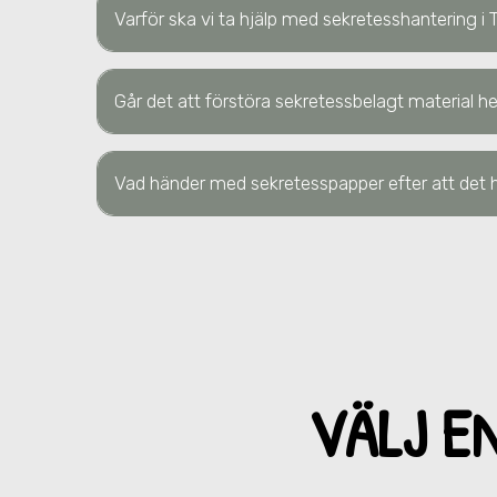
Varför ska vi ta hjälp med sekretesshantering
i 
Går det att förstöra sekretessbelagt material
Vad händer med sekretesspapper efter att det h
VÄLJ E