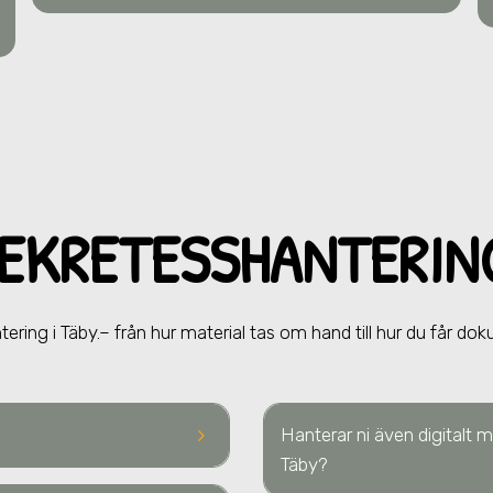
SEKRETESSHANTERI
ntering
i Täby.
– från hur material tas om hand till hur du får dok
keyboard_arrow_right
Hanterar ni även digitalt
Täby
?