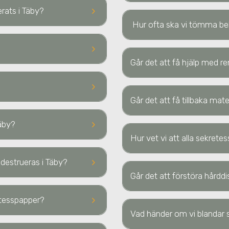
keyboard_arrow_right
uerats
i Täby
?
Hur ofta ska vi tömma b
keyboard_arrow_right
Går det att få hjälp med re
keyboard_arrow_right
Går det att få tillbaka ma
keyboard_arrow_right
Täby
?
Hur vet vi att alla sekrete
keyboard_arrow_right
a destrueras
i Täby
?
Går det att förstöra hård
keyboard_arrow_right
retesspapper?
Vad händer om vi blandar s