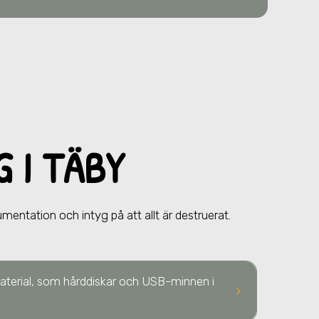
NG
I TÄBY
umentation och intyg på att allt är destruerat.
 material, som hårddiskar och USB-minnen
i
keyboard_arrow_right