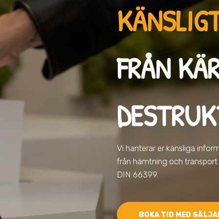
KÄNSLIGT
FRÅN KÄR
DESTRUK
Vi hanterar er känsliga info
från hämtning och transport t
DIN 66399.
BOKA TID MED SÄLJA