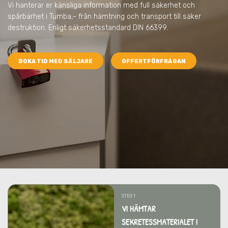
Vi hanterar er känsliga information med full säkerhet och
spårbarhet
i Tumba,
– från hämtning och transport till säker
destruktion. Enligt säkerhetsstandard DIN 66399.
BOKA TID MED SÄLJARE
OFFERTFÖRFRÅGAN
STEG 1
VI HÄMTAR
SEKRETESSMATERIALET I