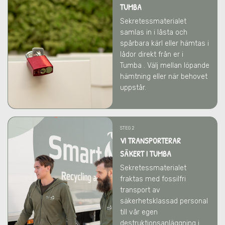
TUMBA
Sekretessmaterialet
samlas in i låsta och
spårbara kärl eller hämtas i
lådor direkt från er
i
Tumba
. Välj mellan löpande
hämtning eller när behovet
uppstår.
STEG 2
VI TRANSPORTERAR
SÄKERT I TUMBA
Sekretessmaterialet
fraktas med fossilfri
transport av
säkerhetsklassad personal
till vår egen
destruktionsanläggning i