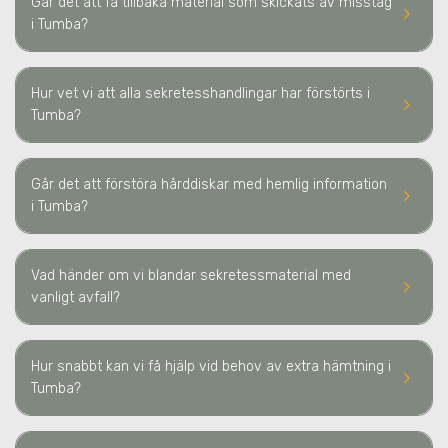
Går det att få tillbaka material som skickats av misstag
keyboard_arrow_right
i Tumba
?
Hur vet vi att alla sekretesshandlingar har förstörts
i
keyboard_arrow_right
Tumba
?
Går det att förstöra hårddiskar med hemlig information
keyboard_arrow_right
i Tumba
?
Vad händer om vi blandar sekretessmaterial med
keyboard_arrow_right
vanligt avfall?
Hur snabbt kan vi få hjälp vid behov av extra hämtning
i
keyboard_arrow_right
Tumba
?