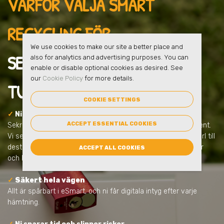
VARFÖR VÄLJA SMART
RECYCLING FÖR
We use cookies to make our site a better place and
SEKRETESSHANTERING
I
also for analytics and advertising purposes. You can
enable or disable optional cookies as desired. See
our
Cookie Policy
for more details.
TUMBA
?
COOKIE SETTINGS
✓
Ni får en säker lösning från start
ACCEPT ESSENTIAL COOKIES
Sekretesshantering handlar om mer än att samla in dokument.
Vi ser till att allt sker tryggt, låst och dokumenterat – från kärl till
destruktion. Allt anpassas efter ert behov och uppfyller lagar
ACCEPT ALL COOKIES
och krav.
✓
Säkert hela vägen
Allt är spårbart i eSmart, och ni får digitala intyg efter varje
hämtning.