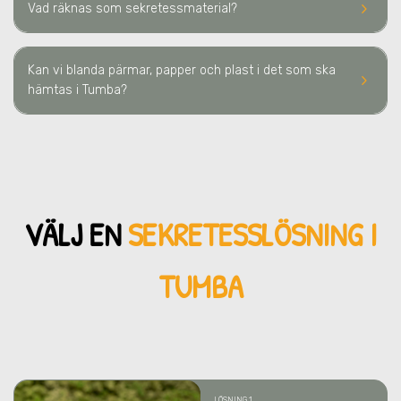
keyboard_arrow_right
Vad räknas som sekretessmaterial?
Kan vi blanda pärmar, papper och plast i det som ska
keyboard_arrow_right
hämtas i Tumba?
VÄLJ EN
SEKRETESSLÖSNING
I
TUMBA
LÖSNING 1