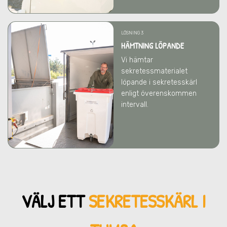
LÖSNING 3
HÄMTNING LÖPANDE
Vi hämtar
sekretessmaterialet
löpande i sekretesskärl
enligt överenskommen
intervall.
VÄLJ ETT
SEKRETESSKÄRL
I