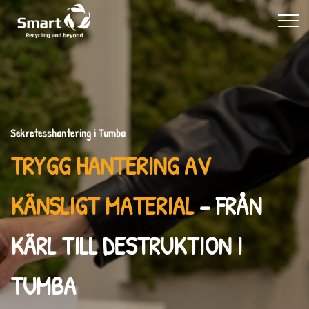
Sekretesshantering i Tumba
TRYGG HANTERING AV
KÄNSLIGT MATERIAL
– FRÅN
KÄRL TILL DESTRUKTION I
TUMBA