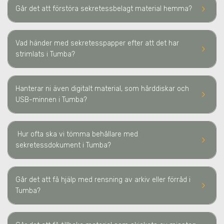
keyboard_arrow_right
Går det att förstöra sekretessbelagt material hemma?
Vad händer med sekretesspapper efter att det har
keyboard_arrow_right
strimlats
i Tumba
?
Hanterar ni även digitalt material, som hårddiskar och
keyboard_arrow_right
USB-minnen
i Tumba
?
Hur ofta ska vi tömma behållare med
keyboard_arrow_right
sekretessdokument
i Tumba
?
Går det att få hjälp med rensning av arkiv eller förråd
i
keyboard_arrow_right
Tumba
?