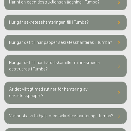
keyboard_arrow_right
Har ni en egen destruktionsanläggning
i Tumba
?
keyboard_arrow_right
Hur går sekretesshanteringen till
i Tumba
?
keyboard_arrow_right
Hur går det till när papper sekretesshanteras
i Tumba
?
Hur går det till när hårddiskar eller minnesmedia
keyboard_arrow_right
destrueras
i Tumba
?
Är det viktigt med rutiner för hantering av
keyboard_arrow_right
sekretesspapper?
keyboard_arrow_right
Varför ska vi ta hjälp med sekretesshantering
i Tumba
?