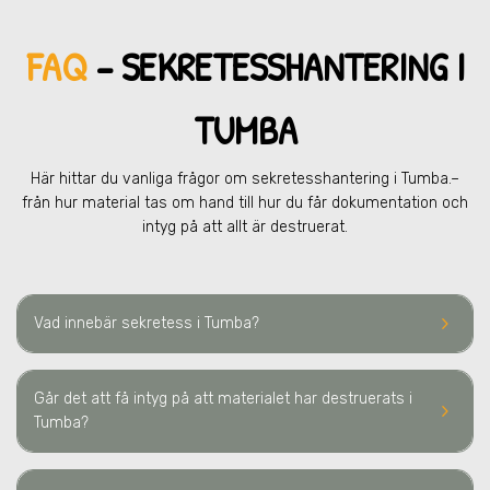
FAQ
– SEKRETESSHANTERING
I
TUMBA
Här hittar du vanliga frågor om sekretesshantering
i Tumba.
–
från hur material tas om hand till hur du får dokumentation och
intyg på att allt är destruerat.
keyboard_arrow_right
Vad innebär sekretess
i Tumba
?
Går det att få intyg på att materialet har destruerats
i
keyboard_arrow_right
Tumba
?