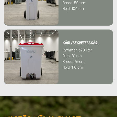
Bredd: 50 cm
Höjd: 106 cm
KÄRL/SEKRETESSKÄRL
Rymmer: 370 liter
Djup: 81 cm
Bredd: 76 cm
Höjd: 110 cm