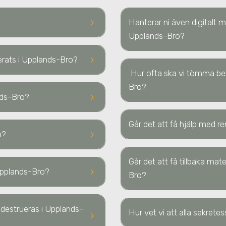
keyboard_arrow_right
Hanterar ni även digitalt
Upplands-Bro
?
keyboard_arrow_right
uerats
i Upplands-Bro
?
Hur ofta ska vi tömma b
Bro
?
keyboard_arrow_right
nds-Bro
?
Går det att få hjälp med re
keyboard_arrow_right
o
?
Går det att få tillbaka ma
keyboard_arrow_right
Upplands-Bro
?
Bro
?
a destrueras
i Upplands-
Hur vet vi att alla sekrete
keyboard_arrow_right