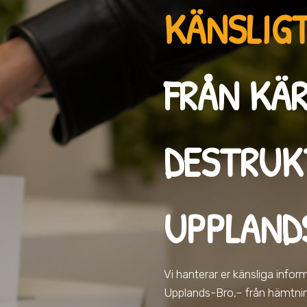
KÄNSLIGT
FRÅN KÄR
DESTRUK
UPPLAND
Vi hanterar er känsliga info
Upplands-Bro,
– från hämtning