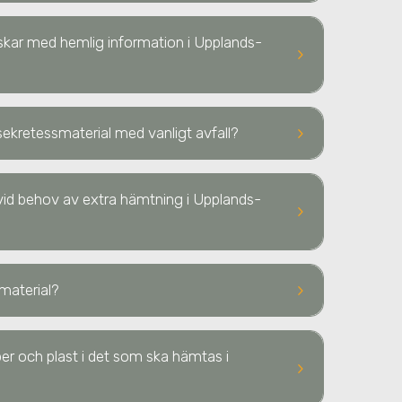
diskar med hemlig information
i Upplands-
keyboard_arrow_right
keyboard_arrow_right
ekretessmaterial med vanligt avfall?
p vid behov av extra hämtning
i Upplands-
keyboard_arrow_right
keyboard_arrow_right
material?
er och plast i det som ska hämtas i
keyboard_arrow_right