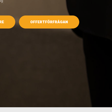
9.
RE
OFFERTFÖRFRÅGAN