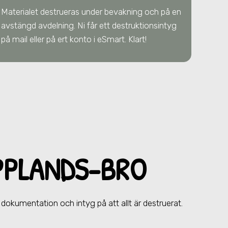
Materialet destrueras under bevakning och på en
avstängd avdelning. Ni får ett destruktionsintyg
på mail eller på ert konto i eSmart. Klart!
PPLANDS-BRO
r dokumentation och intyg på att allt är destruerat.