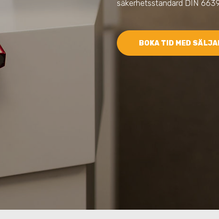
säkerhetsstandard DIN 6639
BOKA TID MED SÄLJA