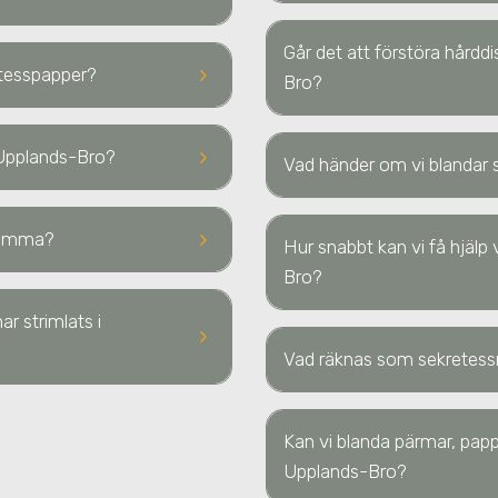
Går det att förstöra hård
keyboard_arrow_right
retesspapper?
Bro
?
keyboard_arrow_right
 Upplands-Bro
?
Vad händer om vi blandar s
keyboard_arrow_right
 hemma?
Hur snabbt kan vi få hjäl
Bro
?
ar strimlats
i
keyboard_arrow_right
Vad räknas som sekretess
Kan vi blanda pärmar, papp
Upplands-Bro?