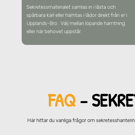
Sekretessmaterialet samlas in i låsta och
spårbara kärl eller hämtas i lådor direkt från er
i
Upplands-Bro
. Välj mellan löpande hämtning
eller när behovet uppstår.
FAQ
– SEKR
Här hittar du vanliga frågor om sekretesshanteri