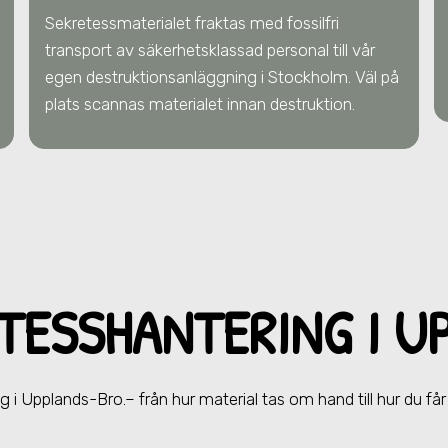
Sekretessmaterialet fraktas med fossilfri
transport av säkerhetsklassad personal till vår
egen destruktionsanläggning i Stockholm. Väl på
plats scannas materialet innan destruktion.
ETESSHANTERING
I U
ng
i Upplands-Bro.
– från hur material tas om hand till hur du få