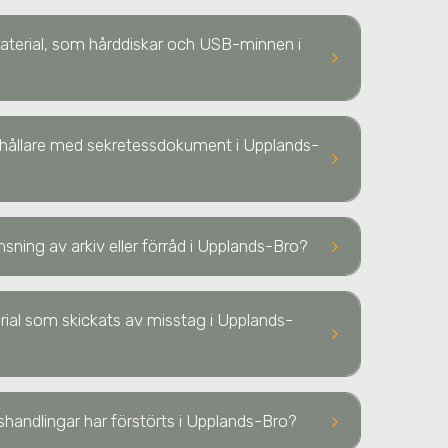
 material, som hårddiskar och USB-minnen
i
keyboard_arrow_right
ehållare med sekretessdokument
i Upplands-
keyboard_arrow_right
keyboard_arrow_right
nsning av arkiv eller förråd
i Upplands-Bro
?
terial som skickats av misstag
i Upplands-
keyboard_arrow_right
keyboard_arrow_right
sshandlingar har förstörts
i Upplands-Bro
?