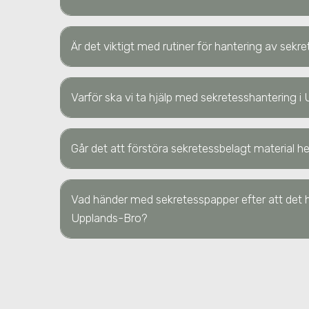
Är det viktigt med rutiner för hantering av sek
Varför ska vi ta hjälp med sekretesshantering
i
Går det att förstöra sekretessbelagt material
Vad händer med sekretesspapper efter att det h
Upplands-Bro
?