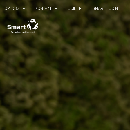
keyboard_arrow_down
keyboard_arrow_down
OM OSS
KONTAKT
GUIDER
ESMART LOGIN