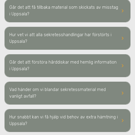
Går det att få tillbaka material som skickats av misstag
keyboard_arrow_right
i Uppsala
?
Hur vet vi att alla sekretesshandlingar har förstörts
i
keyboard_arrow_right
Uppsala
?
Går det att förstöra hårddiskar med hemlig information
keyboard_arrow_right
i Uppsala
?
Vad händer om vi blandar sekretessmaterial med
keyboard_arrow_right
vanligt avfall?
Hur snabbt kan vi få hjälp vid behov av extra hämtning
i
keyboard_arrow_right
Uppsala
?