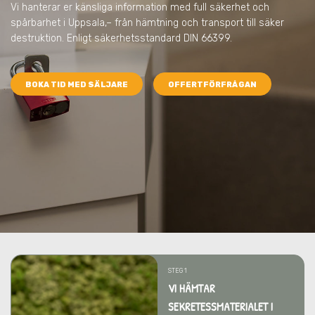
Vi hanterar er känsliga information med full säkerhet och
spårbarhet
i Uppsala,
– från hämtning och transport till säker
destruktion. Enligt säkerhetsstandard DIN 66399.
BOKA TID MED SÄLJARE
OFFERTFÖRFRÅGAN
STEG 1
VI HÄMTAR
SEKRETESSMATERIALET I