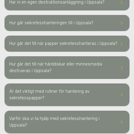
keyboard_arrow_right
Har ni en egen destruktionsanläggning
i Uppsala
?
keyboard_arrow_right
Hur går sekretesshanteringen till
i Uppsala
?
keyboard_arrow_right
Hur går det till när papper sekretesshanteras
i Uppsala
?
Hur går det till när hårddiskar eller minnesmedia
keyboard_arrow_right
destrueras
i Uppsala
?
Är det viktigt med rutiner för hantering av
keyboard_arrow_right
sekretesspapper?
Varför ska vi ta hjälp med sekretesshantering
i
keyboard_arrow_right
Uppsala
?