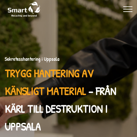
Sekretesshantering i Uppsala
TRYGG HANTERING AV
KÄNSLIGT MATERIAL
– FRÅN
KÄRL TILL DESTRUKTION I
UPPSALA