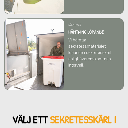
LÖSNING 3
HÄMTNING LÖPANDE
Vi hämtar
sekretessmaterialet
löpande i sekretesskärl
enligt överenskommen
intervall.
VÄLJ ETT
SEKRETESSKÄRL
I