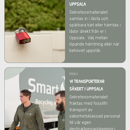
UPPSALA
Sekretessmaterialet
samlas in i låsta och
spårbara kärl eller hämtas i
lådor direkt från er
i
Uppsala
. Välj mellan
löpande hämtning eller när
behovet uppstår.
STEG 2
VI TRANSPORTERAR
SÄKERT I UPPSALA
Sekretessmaterialet
fraktas med fossilfri
transport av
säkerhetsklassad personal
till vår egen
destruktionsanläggning i