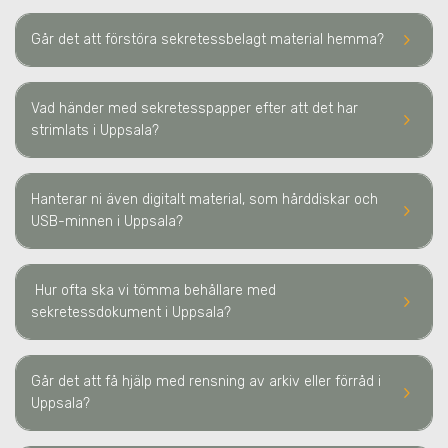
keyboard_arrow_right
Går det att förstöra sekretessbelagt material hemma?
Vad händer med sekretesspapper efter att det har
keyboard_arrow_right
strimlats
i Uppsala
?
Hanterar ni även digitalt material, som hårddiskar och
keyboard_arrow_right
USB-minnen
i Uppsala
?
Hur ofta ska vi tömma behållare med
keyboard_arrow_right
sekretessdokument
i Uppsala
?
Går det att få hjälp med rensning av arkiv eller förråd
i
keyboard_arrow_right
Uppsala
?