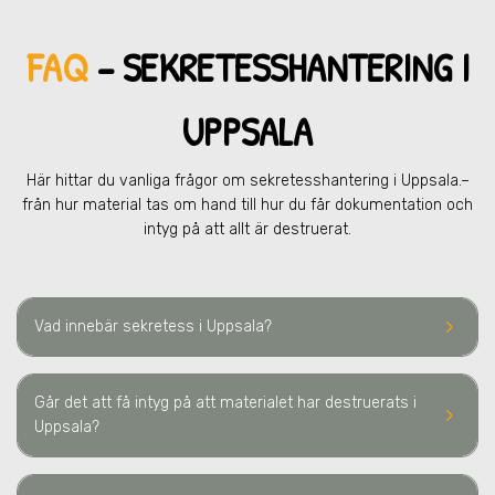
FAQ
– SEKRETESSHANTERING
I
UPPSALA
Här hittar du vanliga frågor om sekretesshantering
i Uppsala.
–
från hur material tas om hand till hur du får dokumentation och
intyg på att allt är destruerat.
keyboard_arrow_right
Vad innebär sekretess
i Uppsala
?
Går det att få intyg på att materialet har destruerats
i
keyboard_arrow_right
Uppsala
?