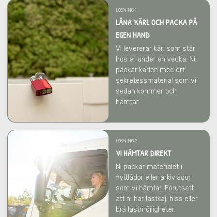
LÖSNING 1
LÅNA KÄRL OCH PACKA PÅ
EGEN HAND
Vi levererar kärl som står
hos er under en vecka. Ni
packar kärlen med ert
sekretessmaterial som vi
sedan kommer och
hämtar.
LÖSNING 2
VI HÄMTAR DIREKT
Ni packar materialet i
flyttlådor eller arkivlådor
som vi hämtar. Förutsatt
att ni har lastkaj, hiss eller
bra lastmöjligheter.