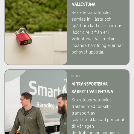
VALLENTUNA
Sekretessmaterialet
samlas in i låsta och
spårbara kärl eller hämtas i
lådor direkt från er
i
Vallentuna
. Välj mellan
löpande hämtning eller när
behovet uppstår.
STEG 2
VI TRANSPORTERAR
SÄKERT I VALLENTUNA
Sekretessmaterialet
fraktas med fossilfri
transport av
säkerhetsklassad personal
till vår egen
destruktionsanläggning i