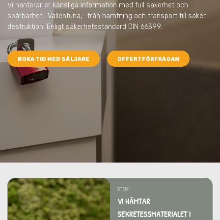
Vi hanterar er känsliga information med full säkerhet och
spårbarhet
i Vallentuna,
– från hämtning och transport till säker
destruktion. Enligt säkerhetsstandard DIN 66399.
BOKA TID MED SÄLJARE
OFFERTFÖRFRÅGAN
STEG 1
VI HÄMTAR
SEKRETESSMATERIALET I