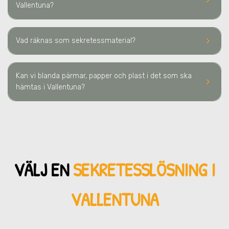
keyboard_arrow_right
Vallentuna
?
keyboard_arrow_right
Vad räknas som sekretessmaterial?
Kan vi blanda pärmar, papper och plast i det som ska
keyboard_arrow_right
hämtas i Vallentuna?
VÄLJ EN
SEKRETESSLÖSNING
I
VALLENTUNA