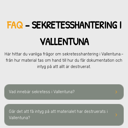
FAQ
– SEKRETESSHANTERING
I
VALLENTUNA
Här hittar du vanliga frågor om sekretesshantering
i Vallentuna.
–
från hur material tas om hand till hur du får dokumentation och
intyg på att allt är destruerat.
keyboard_arrow_right
Vad innebär sekretess
i Vallentuna
?
Går det att få intyg på att materialet har destruerats
i
keyboard_arrow_right
Vallentuna
?