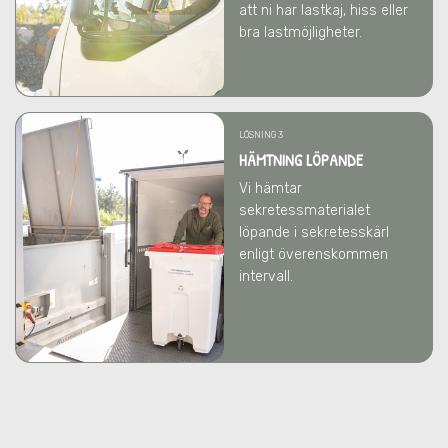
att ni har lastkaj, hiss eller
bra lastmöjligheter.
LÖSNING 3
HÄMTNING LÖPANDE
Vi hämtar
sekretessmaterialet
löpande i sekretesskärl
enligt överenskommen
intervall.