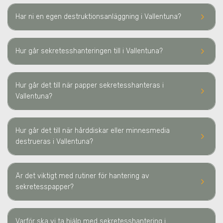
keyboard_arrow_right
Har ni en egen destruktionsanläggning
i Vallentuna
?
keyboard_arrow_right
Hur går sekretesshanteringen till
i Vallentuna
?
Hur går det till när papper sekretesshanteras
i
keyboard_arrow_right
Vallentuna
?
Hur går det till när hårddiskar eller minnesmedia
keyboard_arrow_right
destrueras
i Vallentuna
?
Är det viktigt med rutiner för hantering av
keyboard_arrow_right
sekretesspapper?
Varför ska vi ta hjälp med sekretesshantering
i