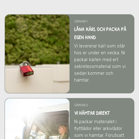
LÖSNING 1
LÅNA KÄRL OCH PACKA PÅ
EGEN HAND
Vi levererar kärl som står
hos er under en vecka. Ni
packar kärlen med ert
sekretessmaterial som vi
sedan kommer och
hämtar.
LÖSNING 2
VI HÄMTAR DIREKT
Ni packar materialet i
flyttlådor eller arkivlådor
som vi hämtar. Förutsatt