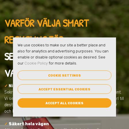
VARFÖR VÄLJA SMART
RECYCLING FÖR
We use cookies to make our site a better place and
also for analytics and advertising purposes. You can
SEKRETESSHANTERING
I
enable or disable optional cookies as desired. See
our
Cookie Policy
for more details.
VALLENTUNA
?
COOKIE SETTINGS
✓
Ni får en säker lösning från start
ACCEPT ESSENTIAL COOKIES
Sekretesshantering handlar om mer än att samla in dokument.
Vi ser till att allt sker tryggt, låst och dokumenterat – från kärl till
ACCEPT ALL COOKIES
destruktion. Allt anpassas efter ert behov och uppfyller lagar
och krav.
✓
Säkert hela vägen