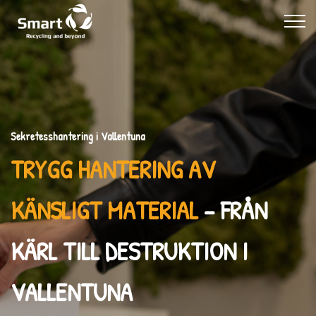
Sekretesshantering i Vallentuna
TRYGG HANTERING AV
KÄNSLIGT MATERIAL
– FRÅN
KÄRL TILL DESTRUKTION I
VALLENTUNA