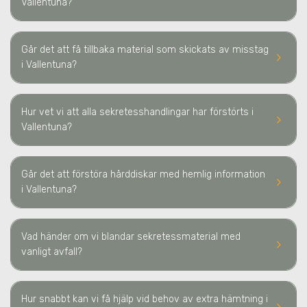
Vallentuna
?
Går det att få tillbaka material som skickats av misstag
keyboard_arrow_right
i Vallentuna
?
Hur vet vi att alla sekretesshandlingar har förstörts
i
keyboard_arrow_right
Vallentuna
?
Går det att förstöra hårddiskar med hemlig information
keyboard_arrow_right
i Vallentuna
?
Vad händer om vi blandar sekretessmaterial med
keyboard_arrow_right
vanligt avfall?
Hur snabbt kan vi få hjälp vid behov av extra hämtning
i