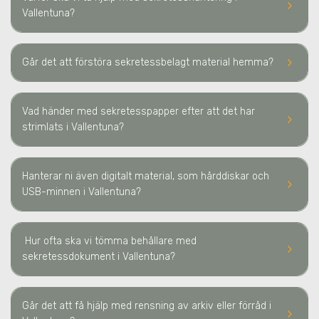
keyboard_arrow_right
Vallentuna
?
keyboard_arrow_right
Går det att förstöra sekretessbelagt material hemma?
Vad händer med sekretesspapper efter att det har
keyboard_arrow_right
strimlats
i Vallentuna
?
Hanterar ni även digitalt material, som hårddiskar och
keyboard_arrow_right
USB-minnen
i Vallentuna
?
Hur ofta ska vi tömma behållare med
keyboard_arrow_right
sekretessdokument
i Vallentuna
?
Går det att få hjälp med rensning av arkiv eller förråd
i
keyboard_arrow_right