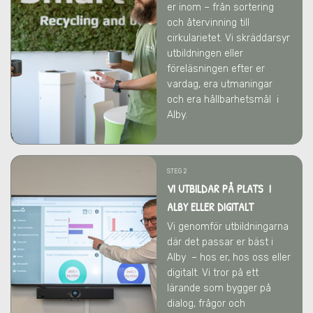
er inom – från sortering
och återvinning till
cirkularietet. Vi skräddarsyr
utbildningen eller
föreläsningen efter er
vardag, era utmaningar
och era hållbarhetsmål
i
Alby
.
STEG 2
VI UTBILDAR PÅ PLATS I
ALBY ELLER DIGITALT
Vi genomför utbildningarna
där det passar er bäst
i
Alby
– hos er, hos oss eller
digitalt. Vi tror på ett
lärande som bygger på
dialog, frågor och