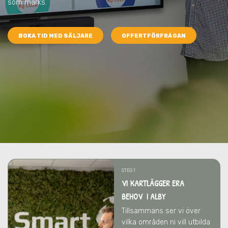
som märks.
BOKA TID MED SÄLJARE
OFFERTFÖRFRÅGAN
STEG 1
VI KARTLÄGGER ERA
BEHOV I ALBY
Tillsammans ser vi över
vilka områden ni vill utbilda