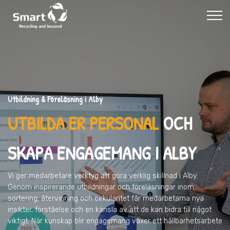
Utbildning & Föreläsning i Alby
UTBILDA ER PERSONAL
OCH
SKAPA ENGAGEMANG I ALBY
Vi ger medarbetare verktyg att göra verklig skillnad
i Alby
.
Genom inspirerande utbildningar och föreläsningar inom
sortering, återvinning och cirkularitet får medarbetarna nya
insikter, förståelse och en känsla av att de kan bidra till något
viktigt. När kunskap blir engagemang växer ett hållbarhetsarbete