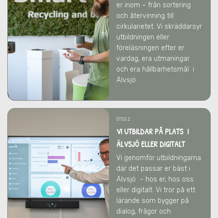
er inom – från sortering
och återvinning till
cirkularietet. Vi skräddarsyr
utbildningen eller
föreläsningen efter er
vardag, era utmaningar
och era hållbarhetsmål
i
Älvsjö
.
STEG 2
VI UTBILDAR PÅ PLATS I
ÄLVSJÖ ELLER DIGITALT
Vi genomför utbildningarna
där det passar er bäst
i
Älvsjö
– hos er, hos oss
eller digitalt. Vi tror på ett
lärande som bygger på
dialog, frågor och