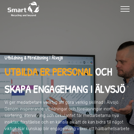
Utbildning & Föreläsning i Älvsjö
UTBILDA ER PERSONAL
OCH
SKAPA ENGAGEMANG I ÄLVSJÖ
Vi ger medarbetare verktyg att göra verklig skillnad
i Älvsjö
.
Genom inspirerande utbildningar och föreläsningar inom
sortering, återvinning och cirkularitet får medarbetarna nya
insikter, förståelse och en känsla av att de kan bidra till något
viktigt. När kunskap blir engagemang växer ett hållbarhetsarbete