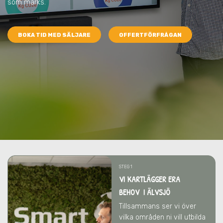
som märks.
BOKA TID MED SÄLJARE
OFFERTFÖRFRÅGAN
STEG 1
VI KARTLÄGGER ERA
BEHOV I ÄLVSJÖ
Tillsammans ser vi över
vilka områden ni vill utbilda