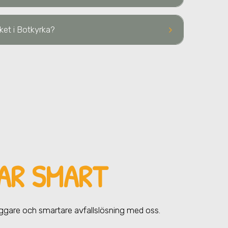
keyboard_arrow_right
aket
i Botkyrka
?
AR SMART
yggare och smartare avfallslösning med oss.