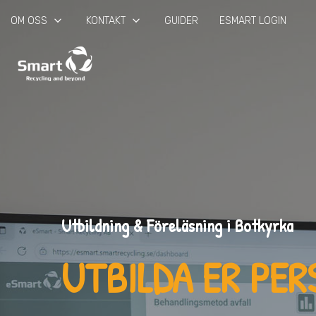
keyboard_arrow_down
keyboard_arrow_down
OM OSS
KONTAKT
GUIDER
ESMART LOGIN
Utbildning & Föreläsning i Botkyrka
UTBILDA ER PE