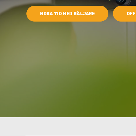
BOKA TID MED SÄLJARE
OFF