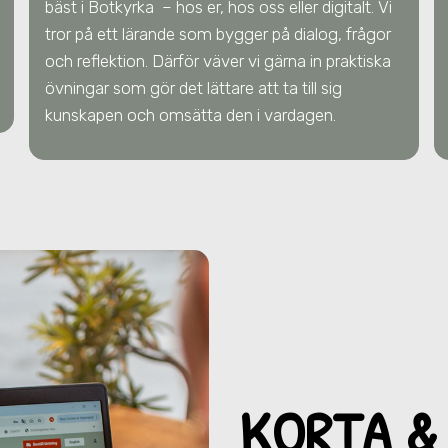
bäst
i Botkyrka
– hos er, hos oss eller digitalt. Vi
tror på ett lärande som bygger på dialog, frågor
och reflektion. Därför väver vi gärna in praktiska
övningar som gör det lättare att ta till sig
kunskapen och omsätta den i vardagen.
KORTA &