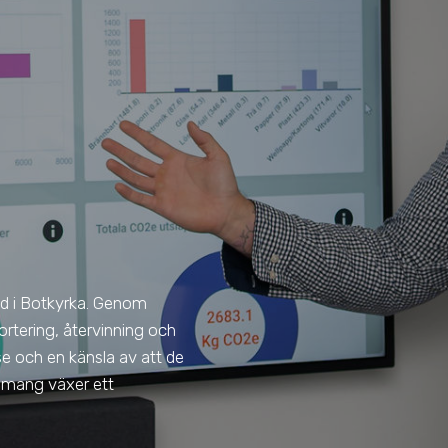
ad
i Botkyrka
. Genom
ortering, återvinning och
lse och en känsla av att de
agemang växer ett