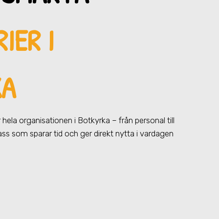
IER I
KA
ör hela organisationen
i Botkyrka
– från personal till
pass som sparar tid och ger direkt nytta i vardagen