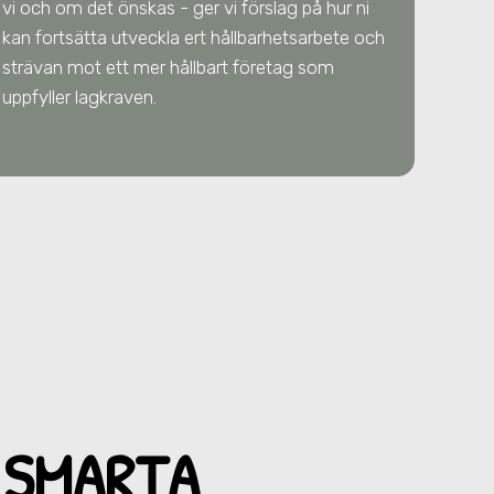
vi och om det önskas - ger vi förslag på hur ni
kan fortsätta utveckla ert hållbarhetsarbete och
strävan mot ett mer hållbart företag som
uppfyller lagkraven.
 SMARTA