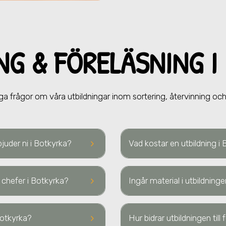
NG & FÖRELÄ
SNING
I
ga frågor om våra utbildningar inom sortering, återvinning och 
keyboard_arrow_right
bjuder ni i Botkyrka?
Vad kostar en utbildning i
keyboard_arrow_right
 chefer
i Botkyrka
?
Ingår material i utbildning
keyboard_arrow_right
Botkyrka
?
Hur bidrar utbildningen til