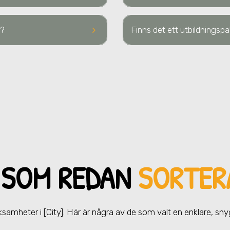
keyboard_arrow_right
?
Finns det ett utbildningsp
 SOM REDAN
SORTER
erksamheter
i [City]
. Här är några av de som valt en enklare, sn