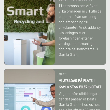
Tillsammans ser vi över
vilka områden ni vill utbilda
er inom – från sortering
och återvinning till
cirkularietet. Vi skräddarsyr
utbildningen eller
föreläsningen efter er
vardag, era utmaningar
och era hållbarhetsmål
i
Gamla Stan
.
STEG 2
VI UTBILDAR PÅ PLATS I
GAMLA STAN ELLER DIGITALT
Vi genomför utbildningarna
där det passar er bäst
i
Gamla Stan
– hos er, hos