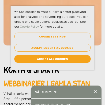
We use cookies to make our site a better place and
also for analytics and advertising purposes. You can
enable or disable optional cookies as desired. See
our
Cookie Policy
for more details.
COOKIE SETTINGS
ACCEPT ESSENTIAL COOKIES
ACCEPT ALL COOKIES
KORTA & SMARTA
WEBBINARIER I GAMLA STAN
close
VÄLKOMMEN!
Vi håller korta webbinarier för hela organisationen
i Gamla
Stan
– från personal till chefer till ägare. Snabba lärpass som
sparar tid och ger direkt nytta i vardagen och i ert
Hur kan vi hjälpa dig idag?