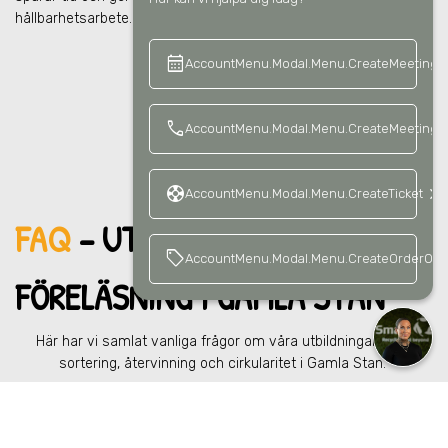
hållbarhetsarbete.
calendar_month
keyboard_a
AccountMenu.Modal.Menu.CreateMeeting
call
AccountMenu.Modal.Menu.CreateMeetingCa
support
keyboard_arrow_right
AccountMenu.Modal.Menu.CreateTicket
FAQ
– UTBILDNING &
sell
AccountMenu.Modal.Menu.CreateOrderOffe
FÖRELÄ
SNING
I GAMLA STAN
Här har vi samlat vanliga frågor om våra utbildningar inom
sortering, återvinning och cirkularitet
i Gamla Stan
.