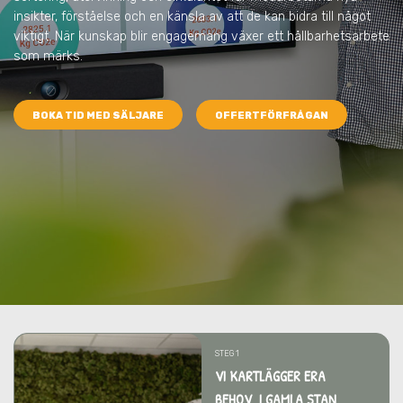
insikter, förståelse och en känsla av att de kan bidra till något
viktigt. När kunskap blir engagemang växer ett hållbarhetsarbete
som märks.
BOKA TID MED SÄLJARE
OFFERTFÖRFRÅGAN
STEG 1
VI KARTLÄGGER ERA
BEHOV I GAMLA STAN