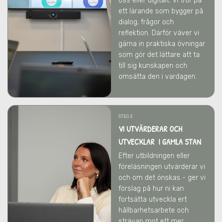
oss eller digitalt. Vi tror på
ett lärande som bygger på
dialog, frågor och
reflektion. Därför väver vi
gärna in praktiska övningar
som gör det lättare att ta
till sig kunskapen och
omsätta den i vardagen.
STEG 3
VI UTVÄRDERAR OCH
UTVECKLAR I GAMLA STAN
Efter utbildningen eller
föreläsningen utvärderar vi
och om det önskas - ger vi
förslag på hur ni kan
fortsätta utveckla ert
hållbarhetsarbete och
strävan mot ett mer