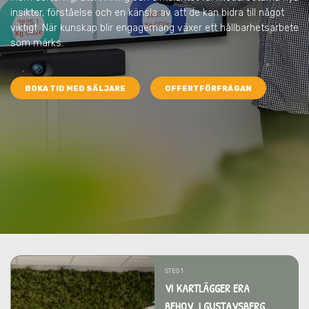
insikter, förståelse och en känsla av att de kan bidra till något
viktigt. När kunskap blir engagemang växer ett hållbarhetsarbete
som märks.
BOKA TID MED SÄLJARE
OFFERTFÖRFRÅGAN
STEG 1
VI KARTLÄGGER ERA
BEHOV I GUSTAVSBERG