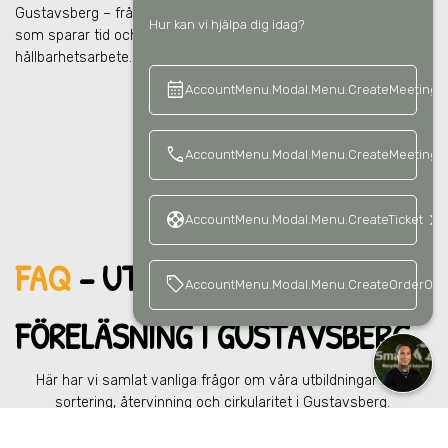
Gustavsberg
– från personal till chefer till ägare. Snabba lärpass
Hur kan vi hjälpa dig idag?
som sparar tid och ger direkt nytta i vardagen och i ert
hållbarhetsarbete.
calendar_month
keyboard_a
AccountMenu.Modal.Menu.CreateMeeting
call
AccountMenu.Modal.Menu.CreateMeetingCa
support
keyboard_arrow_right
AccountMenu.Modal.Menu.CreateTicket
FAQ
– UTBILDNING &
sell
AccountMenu.Modal.Menu.CreateOrderOffe
FÖRELÄ
SNING
I GUSTAVSBERG
Här har vi samlat vanliga frågor om våra utbildningar inom
sortering, återvinning och cirkularitet
i Gustavsberg
.