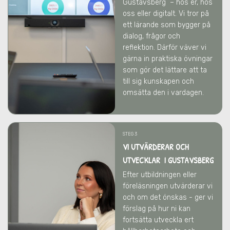
Gustavsberg
– hos er, hos
oss eller digitalt. Vi tror på
ett lärande som bygger på
dialog, frågor och
reflektion. Därför väver vi
gärna in praktiska övningar
som gör det lättare att ta
till sig kunskapen och
omsätta den i vardagen.
STEG 3
VI UTVÄRDERAR OCH
UTVECKLAR I GUSTAVSBERG
Efter utbildningen eller
föreläsningen utvärderar vi
och om det önskas - ger vi
förslag på hur ni kan
fortsätta utveckla ert