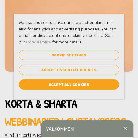
We use cookies to make our site a better place and
also for analytics and advertising purposes. You can
enable or disable optional cookies as desired. See
our
Cookie Policy
for more details.
COOKIE SETTINGS
ACCEPT ESSENTIAL COOKIES
ACCEPT ALL COOKIES
KORTA & SMARTA
WEBBINARIER I GUSTAVSBERG
close
VÄLKOMMEN!
Vi håller korta webbinarier för hela organisationen
i