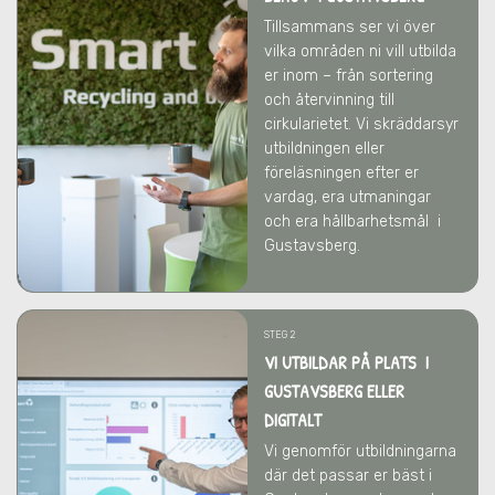
Tillsammans ser vi över
vilka områden ni vill utbilda
er inom – från sortering
och återvinning till
cirkularietet. Vi skräddarsyr
utbildningen eller
föreläsningen efter er
vardag, era utmaningar
och era hållbarhetsmål
i
Gustavsberg
.
STEG 2
VI UTBILDAR PÅ PLATS I
GUSTAVSBERG ELLER
DIGITALT
Vi genomför utbildningarna
där det passar er bäst
i