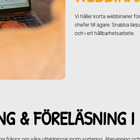
Vi håller korta webbinarier f
chefer till ägare. Snabba lär
och i ert hållbarhetsarbete.
NG & FÖRELÄ
SNING
I
ga frågor om våra utbildningar inom sortering, återvinning och 