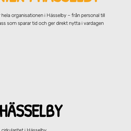
ör hela organisationen
i Hässelby
– från personal till
pass som sparar tid och ger direkt nytta i vardagen
 HÄSSELBY
cirkularitet
i Hässelby
.