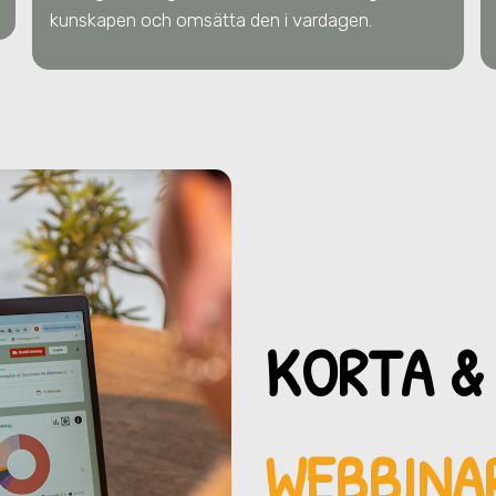
kunskapen och omsätta den i vardagen.
KORTA &
WEBBINAR