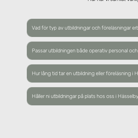
Vad för typ av utbildningar och föreläsningar er
Passar utbildningen både operativ personal och
Hur lång tid tar en utbildning eller föreläsning
i 
Håller ni utbildningar på plats hos oss
i Hässelb