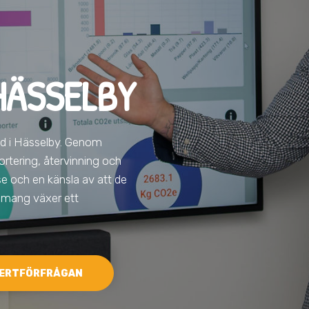
HÄSSELBY
ad
i Hässelby
. Genom
ortering, återvinning och
lse och en känsla av att de
agemang växer ett
ERTFÖRFRÅGAN