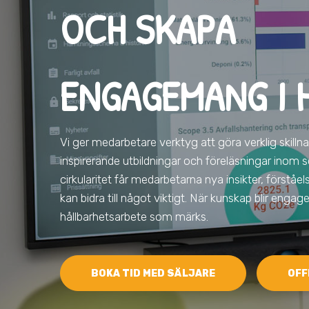
OCH SKAPA
ENGAGEMANG I 
Vi ger medarbetare verktyg att göra verklig skilln
inspirerande utbildningar och föreläsningar inom s
cirkularitet får medarbetarna nya insikter, förståe
kan bidra till något viktigt. När kunskap blir eng
hållbarhetsarbete som märks.
BOKA TID MED SÄLJARE
OFF