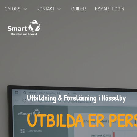
keyboard_arrow_down
keyboard_arrow_down
OM OSS
KONTAKT
GUIDER
ESMART LOGIN
Utbildning & Föreläsning i Hässelby
UTBILDA ER PE