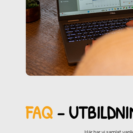
FAQ
– UTBILDNI
Här har vi samlat vanli