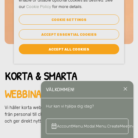
enable or disable optional cookies as desired. See
our
Cookie Policy
for more details.
COOKIE SETTINGS
ACCEPT ESSENTIAL COOKIES
ACCEPT ALL COOKIES
KORTA & SMARTA
close
WEBBINARIER I JÄRFÄLLA
VÄLKOMMEN!
Hur kan vi hjälpa dig idag?
Vi håller korta webbinarier för hela organisationen
i Järfälla
–
från personal till chefer till ägare. Snabba lärpass som sparar tid
och ger direkt nytta i vardagen och i ert hållbarhetsarbete.
calendar_month
keyboard_a
AccountMenu.Modal.Menu.CreateMeeting