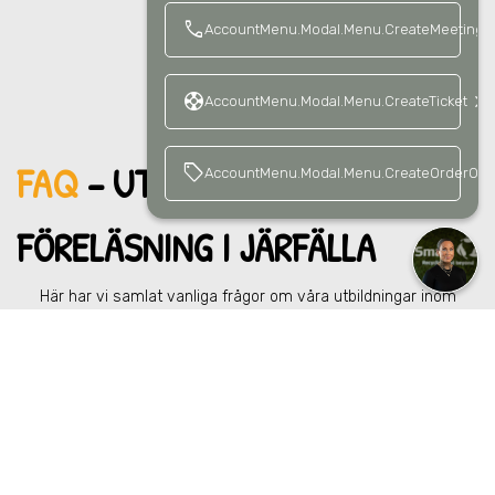
call
AccountMenu.Modal.Menu.CreateMeetingCa
support
keyboard_arrow_right
AccountMenu.Modal.Menu.CreateTicket
FAQ
– UTBILDNING &
sell
AccountMenu.Modal.Menu.CreateOrderOffe
FÖRELÄ
SNING
I JÄRFÄLLA
Här har vi samlat vanliga frågor om våra utbildningar inom
sortering, återvinning och cirkularitet
i Järfälla
.
Vad för typ av utbildningar och föreläsningar erbjuder
keyboard_arrow_right
ni i Järfälla?