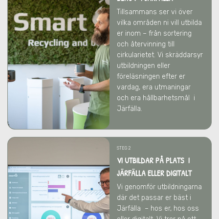
Tillsammans ser vi över
vilka områden ni vill utbilda
er inom – från sortering
och återvinning till
cirkularietet. Vi skräddarsyr
utbildningen eller
föreläsningen efter er
vardag, era utmaningar
och era hållbarhetsmål
i
Järfälla
.
STEG 2
VI UTBILDAR PÅ PLATS I
JÄRFÄLLA ELLER DIGITALT
Vi genomför utbildningarna
där det passar er bäst
i
Järfälla
– hos er, hos oss