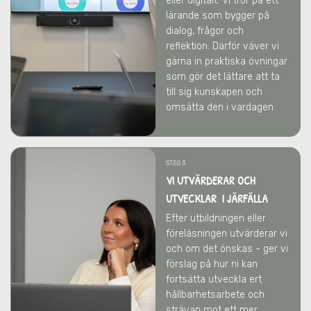
eller digitalt. Vi tror på ett
lärande som bygger på
dialog, frågor och
reflektion. Därför väver vi
gärna in praktiska övningar
som gör det lättare att ta
till sig kunskapen och
omsätta den i vardagen.
STEG 3
VI UTVÄRDERAR OCH
UTVECKLAR I JÄRFÄLLA
Efter utbildningen eller
föreläsningen utvärderar vi
och om det önskas - ger vi
förslag på hur ni kan
fortsätta utveckla ert
hållbarhetsarbete och
strävan mot ett mer