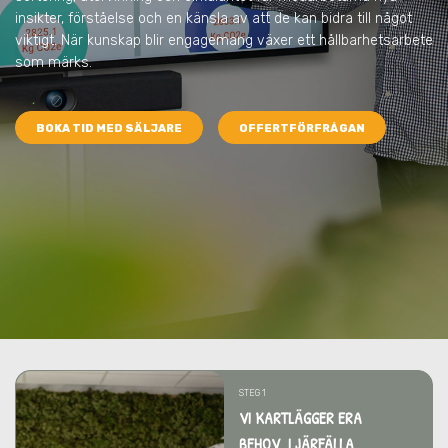
insikter, förståelse och en känsla av att de kan bidra till något
viktigt. När kunskap blir engagemang växer ett hållbarhetsarbete
som märks.
BOKA TID MED SÄLJARE
OFFERTFÖRFRÅGAN
STEG 1
VI KARTLÄGGER ERA
BEHOV I JÄRFÄLLA