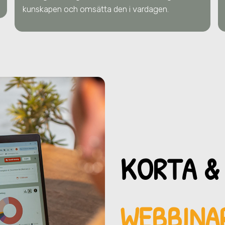
kunskapen och omsätta den i vardagen.
KORTA &
WEBBINAR