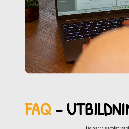
FAQ
– UTBILDNI
Här har vi samlat vanl