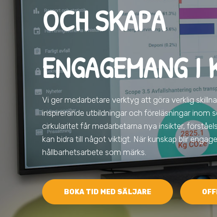
OCH SKAPA
ENGAGEMANG I 
Vi ger medarbetare verktyg att göra verklig skilln
inspirerande utbildningar och föreläsningar inom s
cirkularitet får medarbetarna nya insikter, förståe
kan bidra till något viktigt. När kunskap blir eng
hållbarhetsarbete som märks.
BOKA TID MED SÄLJARE
OFF