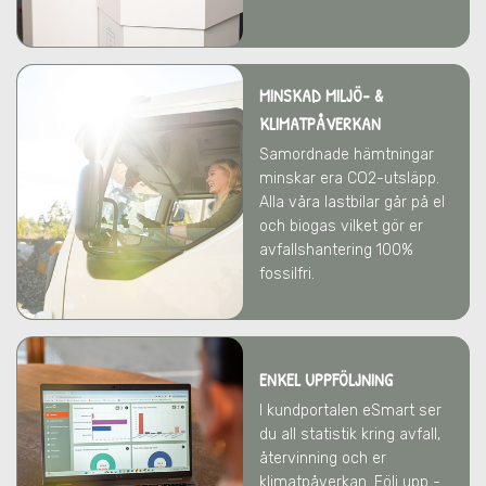
MINSKAD MILJÖ- &
KLIMATPÅVERKAN
Samordnade hämtningar
minskar era CO2-utsläpp.
Alla våra lastbilar går på el
och biogas vilket gör er
avfallshantering 100%
fossilfri.
ENKEL UPPFÖLJNING
I kundportalen eSmart ser
du all statistik kring avfall,
återvinning och er
klimatpåverkan. Följ upp -