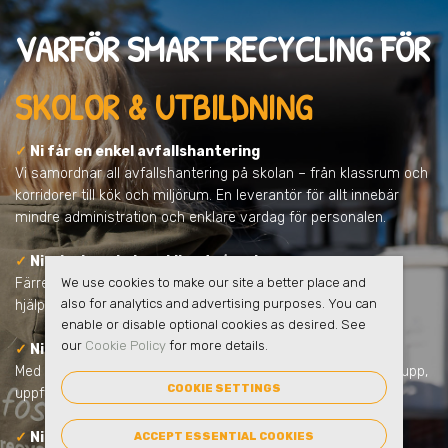
VARFÖR SMART RECYCLING FÖR
SKOLOR & UTBILDNING
✓
Ni får en enkel avfallshantering
Vi samordnar all avfallshantering på skolan – från klassrum och
korridorer till kök och miljörum. En leverantör för allt innebär
mindre administration och enklare vardag för personalen.
✓
Ni minskar skolans klimatpåverkan
Färre transporter, tydligare sortering och ökad återvinning
We use cookies to make our site a better place and
also for analytics and advertising purposes. You can
hjälper skolan att minska koldioxidutsläppen.
enable or disable optional cookies as desired. See
our
Cookie Policy
for more details.
✓
Ni får full kontroll och tydlig rapportering
Med eSmart får ni statistik över skolans avfall. Lätt att följa upp,
COOKIE SETTINGS
uppfylla lagkrav och visa upp.
✓
Ni gör hållbarhet till en del av undervisningen
ACCEPT ESSENTIAL COOKIES