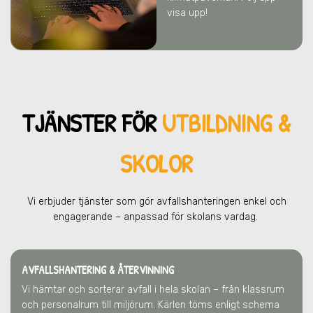
visa upp!
TJÄNSTER FÖR
UTBILDNING &
SKOLOR
Vi erbjuder tjänster som gör avfallshanteringen enkel och
engagerande – anpassad för skolans vardag.
AVFALLSHANTERING & ÅTERVINNING
Vi hämtar och sorterar avfall i hela skolan – från klassrum
och personalrum till miljörum. Kärlen töms enligt schema