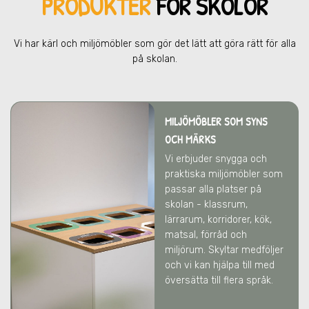
PRODUKTER
FÖR SKOLOR
Vi har kärl och miljömöbler som gör det lätt att göra rätt för alla
på skolan.
MILJÖMÖBLER SOM SYNS
OCH MÄRKS
Vi erbjuder snygga och
praktiska miljömöbler som
passar alla platser på
skolan - klassrum,
lärrarum, korridorer, kök,
matsal, förråd och
miljörum. Skyltar medföljer
och vi kan hjälpa till med
översätta till flera språk.