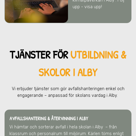
klimatpåverkan
i Alby
. Följ
upp - visa upp!
TJÄNSTER FÖR
UTBILDNING &
SKOLOR I ALBY
Vi erbjuder tjänster som gör avfallshanteringen enkel och
engagerande – anpassad för skolans vardag
i Alby
.
AVFALLSHANTERING & ÅTERVINNING
I ALBY
Vi hämtar och sorterar avfall i hela skolan
i Alby
– från
klassrum och personalrum till miljörum. Kärlen töms enligt