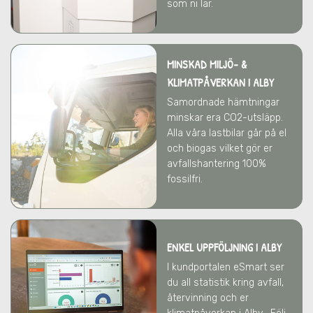
som ni lär.
MINSKAD MILJÖ- &
KLIMATPÅVERKAN
I ALBY
Samordnade hämtningar
minskar era CO2-utsläpp.
Alla våra lastbilar går på el
och biogas vilket gör er
avfallshantering 100%
fossilfri.
ENKEL UPPFÖLJNING I ALBY
I kundportalen eSmart ser
du all statistik kring avfall,
återvinning och er