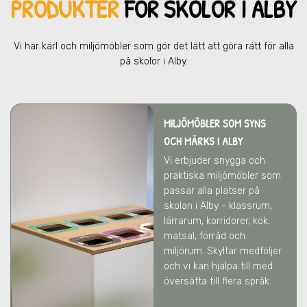
PRODUKTER
FÖR SKOL
OR I ALBY
Vi har kärl och miljömöbler som gör det lätt att göra rätt för alla
på skolor
i Alby
.
MILJÖMÖBLER SOM SYNS
OCH MÄRKS
I ALBY
Vi erbjuder snygga och
praktiska miljömöbler som
passar alla platser på
skolan
i Alby
- klassrum,
lärrarum, korridorer, kök,
matsal, förråd och
miljörum. Skyltar medföljer
och vi kan hjälpa till med
översätta till flera språk.