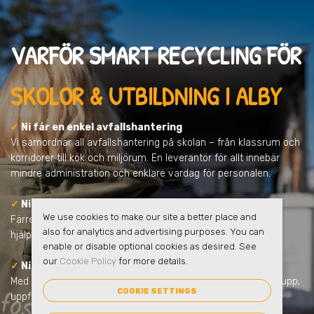
VARFÖR SMART RECYCLING FÖR
SKOLOR & UTBILDNING I ALBY
✓
Ni får en enkel avfallshantering
Vi samordnar all avfallshantering på skolan – från klassrum och
korridorer till kök och miljörum. En leverantör för allt innebär
mindre administration och enklare vardag för personalen.
✓
Ni minskar skolans klimatpåverkan
We use cookies to make our site a better place and
Färre transporter, tydligare sortering och ökad återvinning
also for analytics and advertising purposes. You can
hjälper skolan att minska koldioxidutsläppen.
enable or disable optional cookies as desired. See
our
Cookie Policy
for more details.
✓
Ni får full kontroll och tydlig rapportering
Med eSmart får ni statistik över skolans avfall. Lätt att följa upp,
COOKIE SETTINGS
uppfylla lagkrav och visa upp.