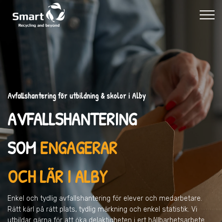
Avfallshantering för utbildning & skolor i Alby
AVFALLSHANTERING
SOM
ENGAGERAR
OCH LÄR I ALBY
Enkel och tydlig avfallshantering för elever och medarbetare.
Rätt kärl på rätt plats, tydlig märkning och enkel statistik. Vi
utbildar gärna för att öka delaktigheten i ert hållbarhetsarbete.