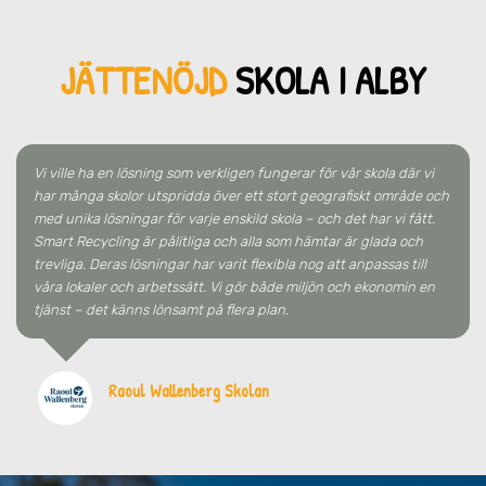
JÄTTENÖJD
SKO
LA
I ALBY
Vi ville ha en lösning som verkligen fungerar för vår skola där vi
har många skolor utspridda över ett stort geografiskt område och
med unika lösningar för varje enskild skola – och det har vi fått.
Smart Recycling är pålitliga och alla som hämtar är glada och
trevliga. Deras lösningar har varit flexibla nog att anpassas till
våra lokaler och arbetssätt. Vi gör både miljön och ekonomin en
tjänst – det känns lönsamt på flera plan.
Raoul Wallenberg Skolan