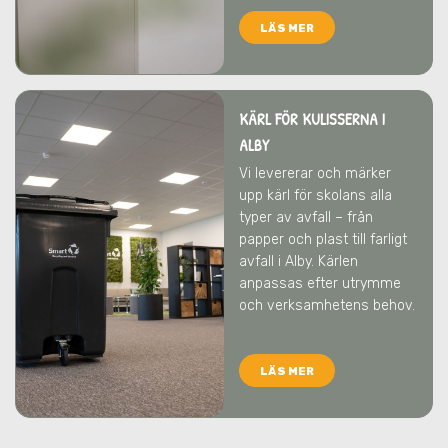
LÄS MER
KÄRL FÖR KULISSERNA I
ALBY
Vi levererar och märker
upp kärl för skolans alla
typer av avfall – från
papper och plast till farligt
avfall
i Alby
. Kärlen
anpassas efter utrymme
och verksamhetens behov.
LÄS MER