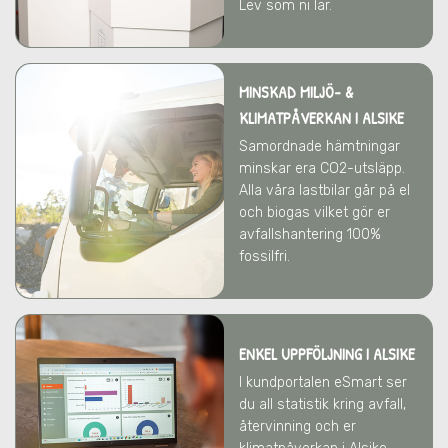
Lev som ni lär.
MINSKAD MILJÖ- &
KLIMATPÅVERKAN
I ALSIKE
Samordnade hämtningar
minskar era CO2-utsläpp.
Alla våra lastbilar går på el
och biogas vilket gör er
avfallshantering 100%
fossilfri.
ENKEL UPPFÖLJNING I ALSIKE
I kundportalen eSmart ser
du all statistik kring avfall,
återvinning och er