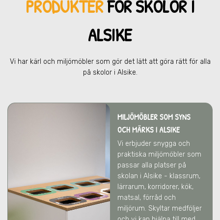
PRODUKTER
FÖR SKOL
OR I
ALSIKE
Vi har kärl och miljömöbler som gör det lätt att göra rätt för alla
på skolor
i Alsike
.
MILJÖMÖBLER SOM SYNS
OCH MÄRKS
I ALSIKE
Vi erbjuder snygga och
praktiska miljömöbler som
passar alla platser på
skolan
i Alsike
- klassrum,
lärrarum, korridorer, kök,
matsal, förråd och
miljörum. Skyltar medföljer
och vi kan hjälpa till med