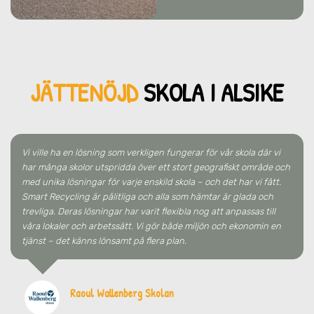
JÄTTENÖJD
SKO
LA
I ALSIKE
Vi ville ha en lösning som verkligen fungerar för vår skola där vi
har många skolor utspridda över ett stort geografiskt område och
med unika lösningar för varje enskild skola – och det har vi fått.
Smart Recycling är pålitliga och alla som hämtar är glada och
trevliga. Deras lösningar har varit flexibla nog att anpassas till
våra lokaler och arbetssätt. Vi gör både miljön och ekonomin en
tjänst – det känns lönsamt på flera plan.
Raoul Wallenberg Skolan