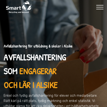
Avfallshantering för utbildning & skolor i Alsike
AVFALLSHANTERING
SOM
ENGAGERAR
OCH LÄR I ALSIKE
Enkel och tydlig avfallshantering för elever och medarbetare.
Rätt kärl på rätt plats, tydlig märkning och enkel statistik. Vi
utbildar gärna för att öka delaktigheten i ert hållbarhetsarbete.