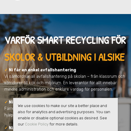
VARFÖR SMART RECYCLING FÖR
SKOLOR & UTBILDNING I ALSIKE
✓
Ni får en enkel avfallshantering
Vi samordnar all avfallshantering på skolan – från klassrum och
korridorer till kök och miljörum. En leverantör för allt innebär
mindre administration och enklare vardag för personalen.
✓
Ni minskar skolans klimatpåverkan
We use cookies to make our site a better place and
Färre transporter, tydligare sortering och ökad återvinning
also for analytics and advertising purposes. You can
hjälper skolan att minska koldioxidutsläppen.
enable or disable optional cookies as desired. See
our
Cookie Policy
for more details.
✓
Ni får full kontroll och tydlig rapportering