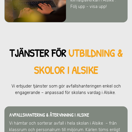
klimatpåverkan
i Alsike
.
Följ upp - visa upp!
TJÄNSTER FÖR
UTBILDNING &
SKOLOR I ALSIKE
Vi erbjuder tjänster som gör avfallshanteringen enkel och
engagerande – anpassad för skolans vardag
i Alsike
.
AVFALLSHANTERING & ÅTERVINNING
I ALSIKE
Vi hämtar och sorterar avfall i hela skolan
i Alsike
– från
klassrum och personalrum till miljörum. Kärlen töms enligt