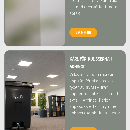
medföljer och vi kan hjälpa
till med översätta till flera
språk.
LÄS MER
KÄRL FÖR KULISSERNA I
ARNINGE
Vi levererar och märker
upp kärl för skolans alla
typer av avfall – från
papper och plast till farligt
avfall
i Arninge
. Kärlen
anpassas efter utrymme
och verksamhetens behov.