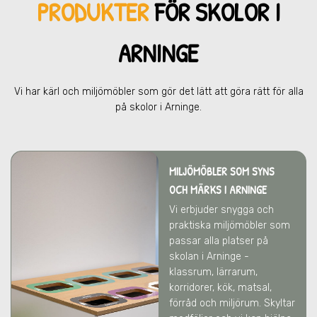
PRODUKTER
FÖR SKOL
OR I
ARNINGE
Vi har kärl och miljömöbler som gör det lätt att göra rätt för alla
på skolor
i Arninge
.
MILJÖMÖBLER SOM SYNS
OCH MÄRKS
I ARNINGE
Vi erbjuder snygga och
praktiska miljömöbler som
passar alla platser på
skolan
i Arninge
-
klassrum, lärrarum,
korridorer, kök, matsal,
förråd och miljörum. Skyltar