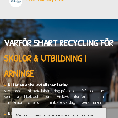
VARFÖR SMART RECYCLING FÖR
SKOLOR & UTBILDNING I
ARNINGE
✓
Ni får en enkel avfallshantering
Vi samordnar all avfallshantering på skolan – från klassrum och
korridorer till kök och miljörum. En leverantör för allt innebär
mindre administration och enklare vardag för personalen.
✓
Ni minskar skolans klimatpåverkan
We use cookies to make our site a better place and