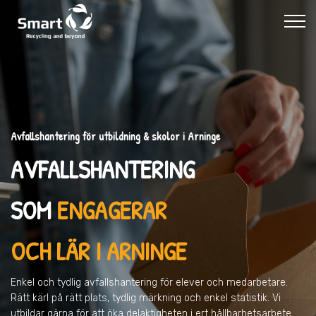
Avfallshantering för utbildning & skolor i Arninge
AVFALLSHANTERING
SOM
ENGAGERAR
OCH LÄR I ARNINGE
Enkel och tydlig avfallshantering för elever och medarbetare.
Rätt kärl på rätt plats, tydlig märkning och enkel statistik. Vi
utbildar gärna för att öka delaktigheten i ert hållbarhetsarbete.