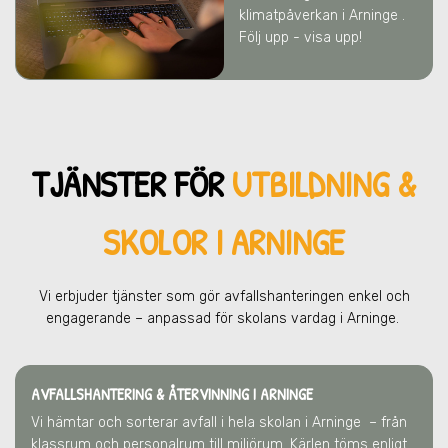
klimatpåverkan
i Arninge
.
Följ upp - visa upp!
TJÄNSTER FÖR
UTBILDNING &
SKOLOR I ARNINGE
Vi erbjuder tjänster som gör avfallshanteringen enkel och
engagerande – anpassad för skolans vardag
i Arninge
.
AVFALLSHANTERING & ÅTERVINNING
I ARNINGE
Vi hämtar och sorterar avfall i hela skolan
i Arninge
– från
klassrum och personalrum till miljörum. Kärlen töms enligt