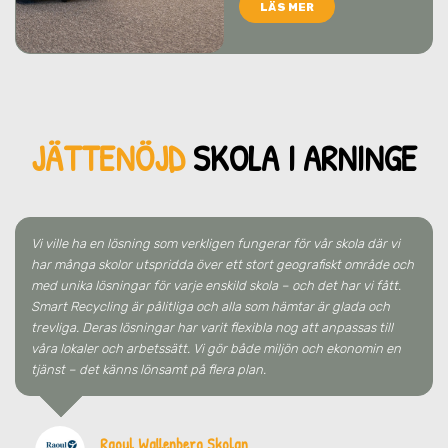
LÄS MER
JÄTTENÖJD
SKO
LA
I ARNINGE
Vi ville ha en lösning som verkligen fungerar för vår skola där vi
har många skolor utspridda över ett stort geografiskt område och
med unika lösningar för varje enskild skola – och det har vi fått.
Smart Recycling är pålitliga och alla som hämtar är glada och
trevliga. Deras lösningar har varit flexibla nog att anpassas till
våra lokaler och arbetssätt. Vi gör både miljön och ekonomin en
tjänst – det känns lönsamt på flera plan.
Raoul Wallenberg Skolan