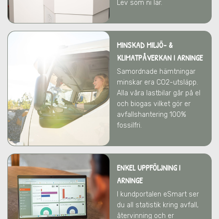
Lev som ni lär.
MINSKAD MILJÖ- &
KLIMATPÅVERKAN
I ARNINGE
Samordnade hämtningar
minskar era CO2-utsläpp.
Alla våra lastbilar går på el
och biogas vilket gör er
avfallshantering 100%
fossilfri.
ENKEL UPPFÖLJNING I
ARNINGE
I kundportalen eSmart ser
du all statistik kring avfall,
återvinning och er