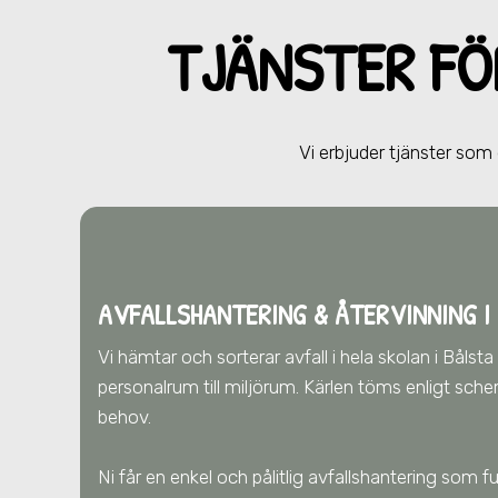
TJÄNSTER F
Vi erbjuder tjänster so
AVFALLSHANTERING & ÅTERVINNING
I
Vi hämtar och sorterar avfall i hela skolan
i Bålst
personalrum till miljörum. Kärlen töms enligt sch
behov.
Ni får en enkel och pålitlig avfallshantering som 