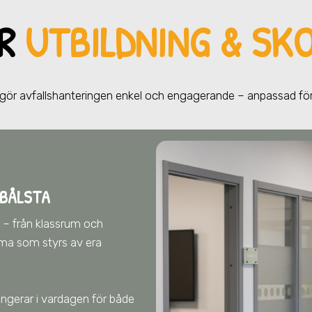
ÖR
UTBILDNING & SKO
m gör avfallshanteringen enkel och engagerande – anpassad fö
 BÅLSTA
a
– från klassrum och
ema som styrs av era
fungerar i vardagen för både