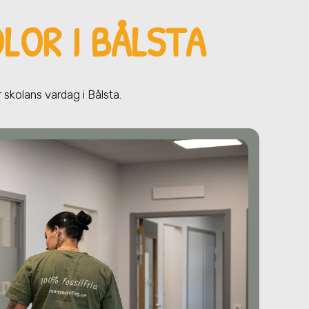
LOR I BÅLSTA
r skolans vardag
i Bålsta
.