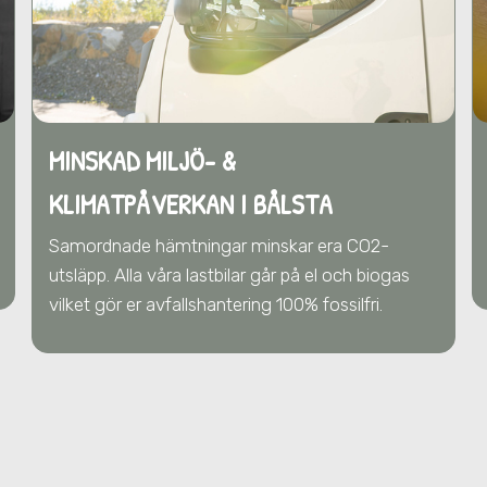
MINSKAD MILJÖ- &
KLIMATPÅVERKAN
I BÅLSTA
Samordnade hämtningar minskar era CO2-
utsläpp. Alla våra lastbilar går på el och biogas
vilket gör er avfallshantering 100% fossilfri.