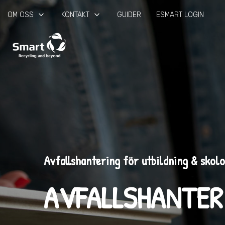
keyboard_arrow_down
keyboard_arrow_down
OM OSS
KONTAKT
GUIDER
ESMART LOGIN
Avfallshantering för utbildning & skolo
AVFALLSHANTER