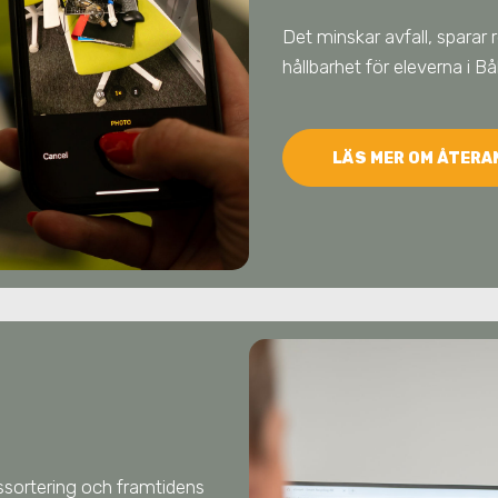
Det minskar avfall, sparar 
hållbarhet för eleverna
i B
LÄS MER OM ÅTER
llssortering och framtidens