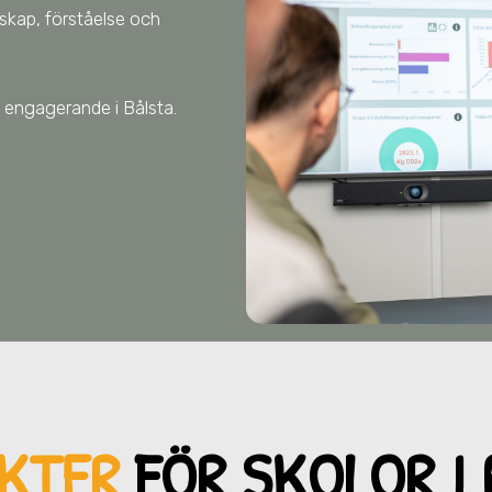
nskap, förståelse och
tet engagerande
i Bålsta
.
KTER
FÖR SKOL
OR I