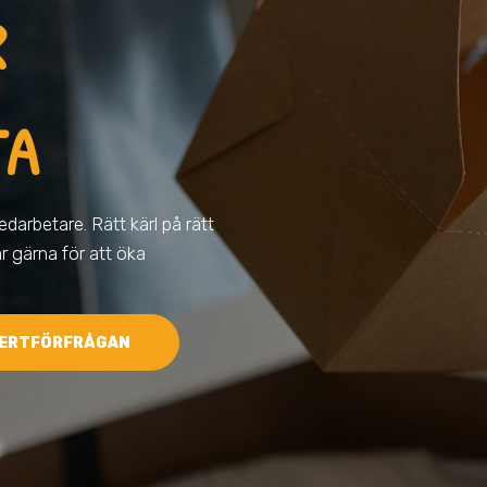
R
TA
darbetare. Rätt kärl på rätt
ar gärna för att öka
ERTFÖRFRÅGAN