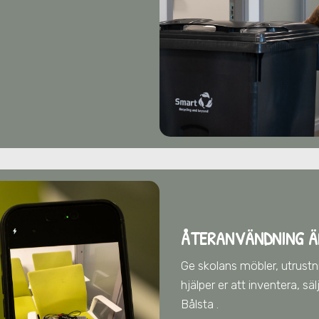
ÅTERANVÄNDNING Ä
Ge skolans möbler, utrustnin
hjälper er att inventera, s
Bålsta
.