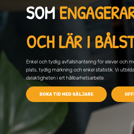
SOM
ENGAGERA
OCH LÄR I BÅLS
Enkel och tydlig avfallshantering för elever och me
plats, tydlig märkning och enkel statistik. Vi utbild
delaktigheten i ert hållbarhetsarbete.
BOKA TID MED SÄLJARE
OFF