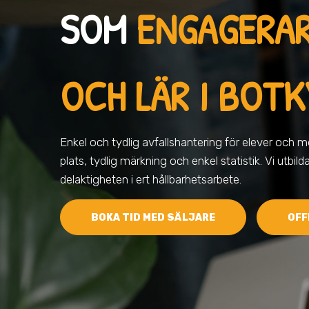
SOM
ENGAGERA
OCH LÄR I BOT
Enkel och tydlig avfallshantering för elever och me
plats, tydlig märkning och enkel statistik. Vi utbild
delaktigheten i ert hållbarhetsarbete.
BOKA TID MED SÄLJARE
OFF