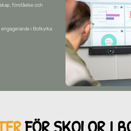
nskap, förståelse och
tet engagerande
i Botkyrka
.
TER
FÖR SKOL
OR I 