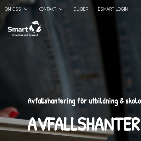
keyboard_arrow_down
keyboard_arrow_down
OM OSS
KONTAKT
GUIDER
ESMART LOGIN
Avfallshantering för utbildning & skolo
AVFALLSHANTER