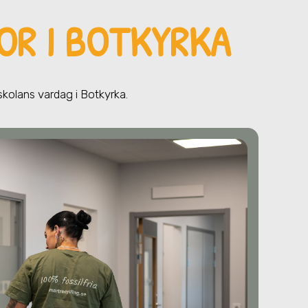
OR I BOTKYRKA
 skolans vardag
i Botkyrka
.