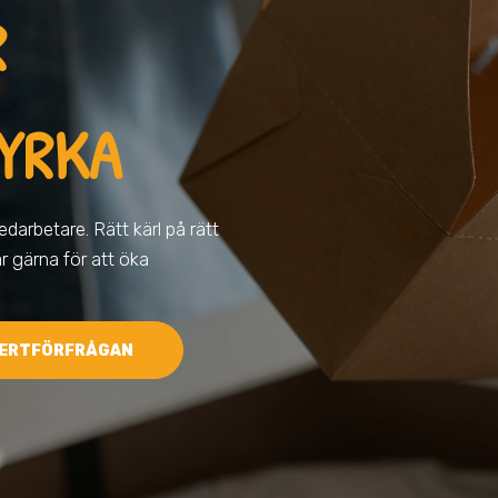
R
KYRKA
darbetare. Rätt kärl på rätt
ar gärna för att öka
ERTFÖRFRÅGAN