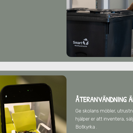
ÅTERANVÄNDNING Ä
Ge skolans möbler, utrustnin
hjälper er att inventera, s
Botkyrka
.