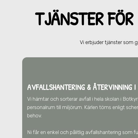
TJÄNSTER FÖR
Vi erbjuder tjänster som 
AVFALLSHANTERING & ÅTERVINNING
I
Vi hämtar och sorterar avfall i hela skolan
i Botky
personalrum till miljörum. Kärlen töms enligt sch
behov.
Ni får en enkel och pålitlig avfallshantering som 