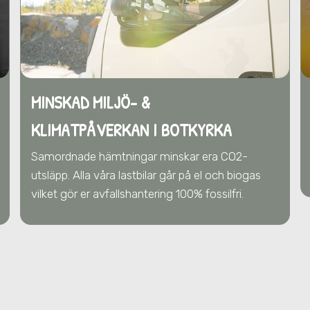
MINSKAD MILJÖ- &
KLIMATPÅVERKAN
I BOTKYRKA
Samordnade hämtningar minskar era CO2-
utsläpp. Alla våra lastbilar går på el och biogas
vilket gör er avfallshantering 100% fossilfri.