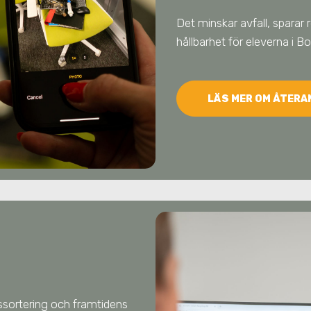
Det minskar avfall, sparar 
hållbarhet för eleverna
i B
LÄS MER OM ÅTER
llssortering och framtidens