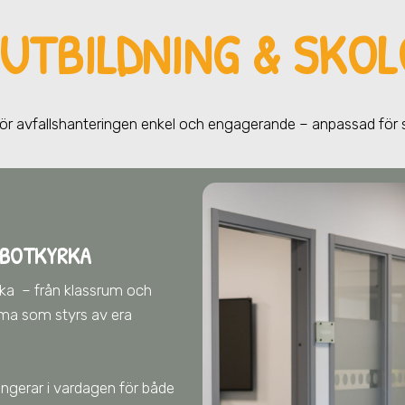
UTBILDNING & SKOL
gör avfallshanteringen enkel och engagerande – anpassad för
 BOTKYRKA
rka
– från klassrum och
ema som styrs av era
fungerar i vardagen för både