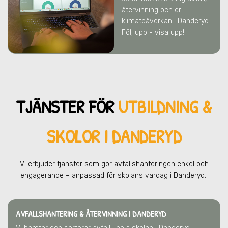
återvinning och er
klimatpåverkan
i Danderyd
.
Följ upp - visa upp!
TJÄNSTER FÖR
UTBILDNING &
SKOLOR I DANDERYD
Vi erbjuder tjänster som gör avfallshanteringen enkel och
engagerande – anpassad för skolans vardag
i Danderyd
.
AVFALLSHANTERING & ÅTERVINNING
I DANDERYD