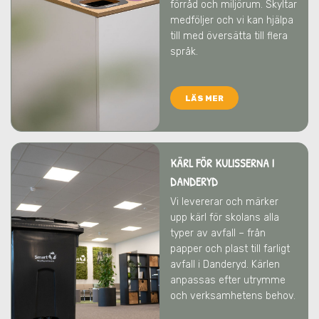
förråd och miljörum. Skyltar
medföljer och vi kan hjälpa
till med översätta till flera
språk.
LÄS MER
KÄRL FÖR KULISSERNA I
DANDERYD
Vi levererar och märker
upp kärl för skolans alla
typer av avfall – från
papper och plast till farligt
avfall
i Danderyd
. Kärlen
anpassas efter utrymme
och verksamhetens behov.