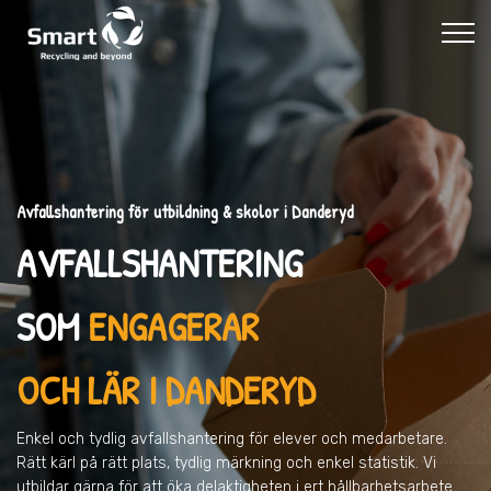
Avfallshantering för utbildning & skolor i Danderyd
AVFALLSHANTERING
SOM
ENGAGERAR
OCH LÄR I DANDERYD
Enkel och tydlig avfallshantering för elever och medarbetare.
Rätt kärl på rätt plats, tydlig märkning och enkel statistik. Vi
utbildar gärna för att öka delaktigheten i ert hållbarhetsarbete.