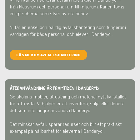
Vi hämtar och sorterar avfall i hela skolan
i Danderyd
–
från klassrum och personalrum till miljörum. Kärlen töms
enligt schema som styrs av era behov.
Ni får en enkel och pålitlig avfallshantering som fungerar i
vardagen för både personal och elever
i Danderyd
.
LÄS MER OM AVFALLSHANTERING
ÅTERANVÄNDNING ÄR FRAMTIDEN
I DANDERYD
Ge skolans möbler, utrustning och material nytt liv istället
för att kasta. Vi hjälper er att inventera, sälja eller donera
det som inte längre används
i Danderyd
.
Det minskar avfall, sparar resurser och blir ett praktiskt
exempel på hållbarhet för eleverna
i Danderyd
.