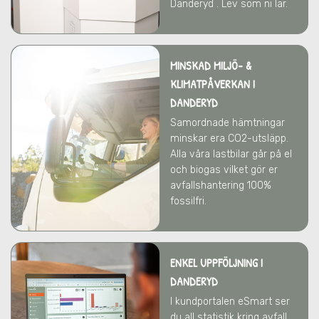
Danderyd . Lev som ni lär.
MINSKAD MILJÖ- &
KLIMATPÅVERKAN
I
DANDERYD
Samordnade hämtningar
minskar era CO2-utsläpp.
Alla våra lastbilar går på el
och biogas vilket gör er
avfallshantering 100%
fossilfri.
ENKEL UPPFÖLJNING I
DANDERYD
I kundportalen eSmart ser
du all statistik kring avfall,