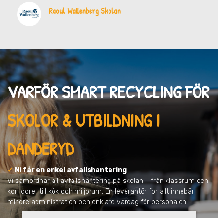
Raoul Wallenberg Skolan
VARFÖR SMART RECYCLING FÖR
SKOLOR & UTBILDNING I
DANDERYD
✓
Ni får en enkel avfallshantering
Vi samordnar all avfallshantering på skolan – från klassrum och
korridorer till kök och miljörum. En leverantör för allt innebär
mindre administration och enklare vardag för personalen.