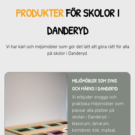
PRODUKTER
FÖR SKOL
OR I
DANDERYD
Vi har kärl och miljömöbler som gör det lätt att göra rätt för alla
på skolor
i Danderyd
.
MILJÖMÖBLER SOM SYNS
OCH MÄRKS
I DANDERYD
Vi erbjuder snygga och
praktiska miljömöbler som
passar alla platser på
skolan
i Danderyd
-
klassrum, lärrarum,
korridorer, kök, matsal,