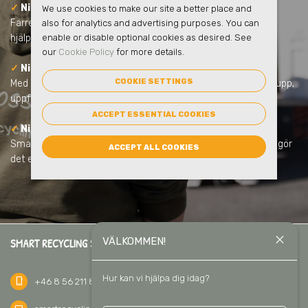
✓
Ni minskar skolans klimatpåverkan
We use cookies to make our site a better place and
Färre transporter, tydligare sortering och ökad återvinning
also for analytics and advertising purposes. You can
hjälper skolan att minska koldioxidutsläppen.
enable or disable optional cookies as desired. See
our
Cookie Policy
for more details.
✓
Ni får full kontroll och tydlig rapportering
COOKIE SETTINGS
Med eSmart får ni statistik över skolans avfall. Lätt att följa upp,
uppfylla lagkrav och visa upp.
ACCEPT ESSENTIAL COOKIES
✓
Ni gör hållbarhet till en del av undervisningen
Smarta miljömöbler och kärl, tydliga skyltar och utbildningar gör
ACCEPT ALL COOKIES
det enkelt för eleverna att delta i hållbarhetsarbetet.
close
VÄLKOMMEN!
SMART RECYCLING SVERIGE AB
Hur kan vi hjälpa dig idag?
phone_iphone
+46 8 56 211 811