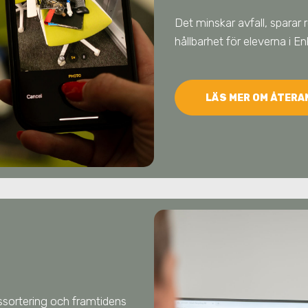
Det minskar avfall, sparar 
hållbarhet för eleverna
i E
LÄS MER OM ÅTER
llssortering och framtidens