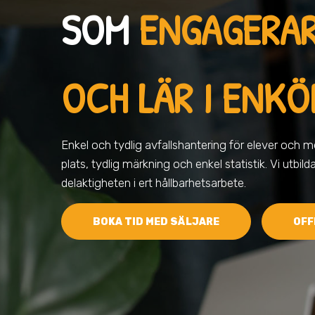
SOM
ENGAGERA
OCH LÄR I ENKÖ
Enkel och tydlig avfallshantering för elever och me
plats, tydlig märkning och enkel statistik. Vi utbild
delaktigheten i ert hållbarhetsarbete.
BOKA TID MED SÄLJARE
OFF