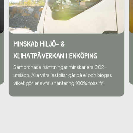
MINSKAD MILJÖ- &
KLIMATPÅVERKAN
I ENKÖPING
Samordnade hämtningar minskar era CO2-
utsläpp. Alla våra lastbilar går på el och biogas
vilket gör er avfallshantering 100% fossilfri.