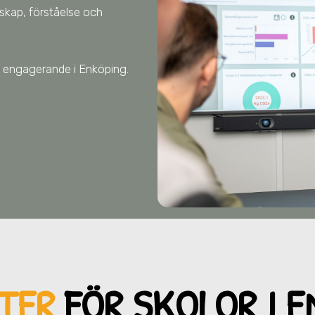
nskap, förståelse och
tet engagerande
i Enköping
.
TER
FÖR SKOL
OR I 