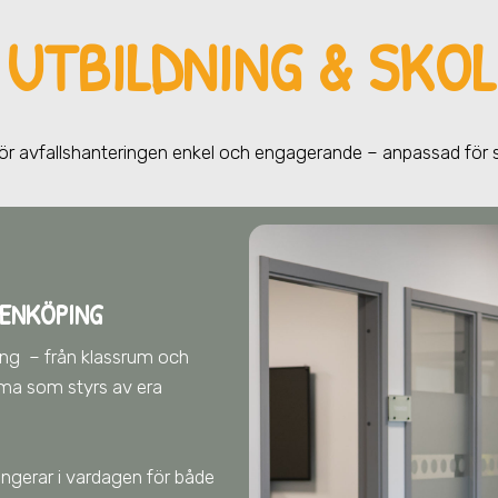
R
UTBILDNING & SKOL
gör avfallshanteringen enkel och engagerande – anpassad för
 ENKÖPING
ping
– från klassrum och
ema som styrs av era
fungerar i vardagen för både