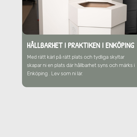
HÅLLBARHET I PRAKTIKEN I ENKÖPING
Med rätt kärl på rätt plats och tydliga skyltar
skapar ni en plats där hållbarhet syns och märks i
Enköping . Lev som ni lär.