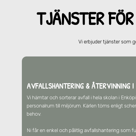
TJÄNSTER FÖ
Vi erbjuder tjänster som 
AVFALLSHANTERING & ÅTERVINNING
I
Vi hämtar och sorterar avfall i hela skolan
i Enkö
personalrum till miljörum. Kärlen töms enligt sch
behov.
Ni får en enkel och pålitlig avfallshantering som 