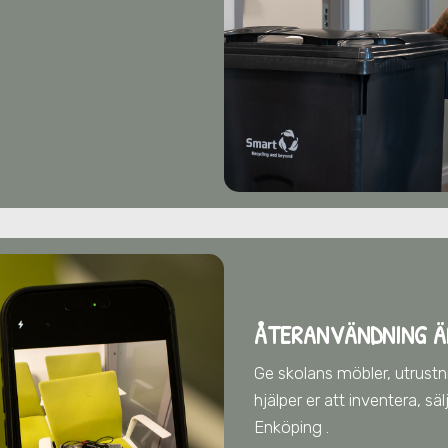
ÅTERANVÄNDNING Ä
Ge skolans möbler, utrustnin
hjälper er att inventera, s
Enköping
.