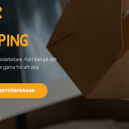
R
PING
darbetare. Rätt kärl på rätt
ar gärna för att öka
ERTFÖRFRÅGAN