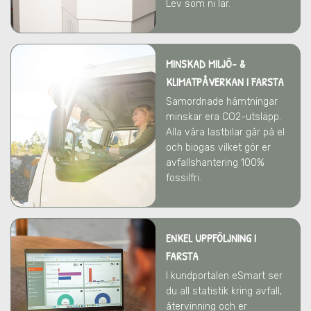
Lev som ni lär.
MINSKAD MILJÖ- &
KLIMATPÅVERKAN
I FARSTA
Samordnade hämtningar
minskar era CO2-utsläpp.
Alla våra lastbilar går på el
och biogas vilket gör er
avfallshantering 100%
fossilfri.
ENKEL UPPFÖLJNING I
FARSTA
I kundportalen eSmart ser
du all statistik kring avfall,
återvinning och er