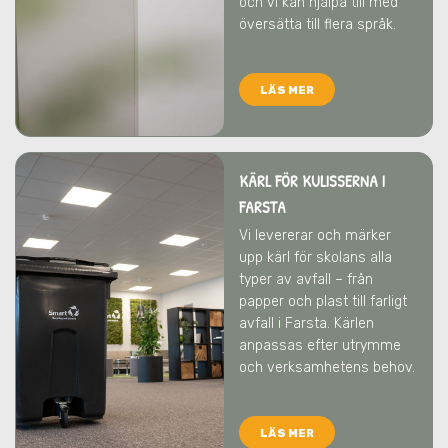
och vi kan hjälpa till med
översätta till flera språk.
LÄS MER
KÄRL FÖR KULISSERNA I
FARSTA
Vi levererar och märker
upp kärl för skolans alla
typer av avfall – från
papper och plast till farligt
avfall
i Farsta
. Kärlen
anpassas efter utrymme
och verksamhetens behov.
LÄS MER