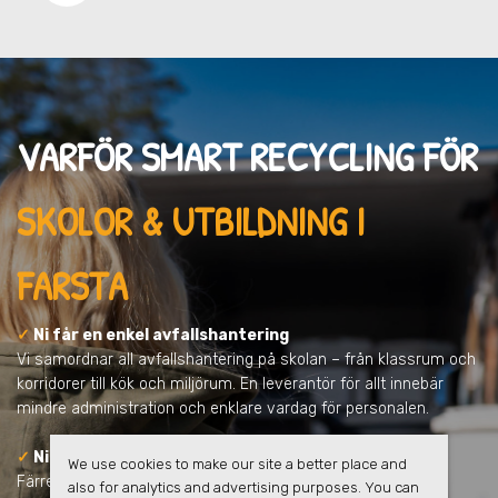
VARFÖR SMART RECYCLING FÖR
SKOLOR & UTBILDNING I
FARSTA
✓
Ni får en enkel avfallshantering
Vi samordnar all avfallshantering på skolan – från klassrum och
korridorer till kök och miljörum. En leverantör för allt innebär
mindre administration och enklare vardag för personalen.
✓
Ni minskar skolans klimatpåverkan
We use cookies to make our site a better place and
Färre transporter, tydligare sortering och ökad återvinning
also for analytics and advertising purposes. You can