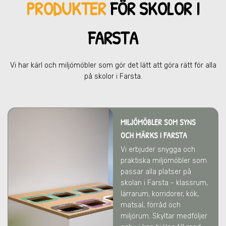
PRODUKTER
FÖR SKOL
OR I
FARSTA
Vi har kärl och miljömöbler som gör det lätt att göra rätt för alla
på skolor
i Farsta
.
MILJÖMÖBLER SOM SYNS
OCH MÄRKS
I FARSTA
Vi erbjuder snygga och
praktiska miljömöbler som
passar alla platser på
skolan
i Farsta
- klassrum,
lärrarum, korridorer, kök,
matsal, förråd och
miljörum. Skyltar medföljer