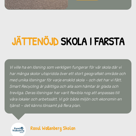
JÄTTENÖJD
SKO
LA
I FARSTA
Vi ville ha en lösning som verkligen fungerar för vår skola där vi
har många skolor utspridda över ett stort geografiskt område och
med unika lösningar för varje enskild skola – och det har vi fått.
Smart Recycling är pålitliga och alla som hämtar är glada och
trevliga. Deras lösningar har varit flexibla nog att anpassas till
våra lokaler och arbetssätt. Vi gör både miljön och ekonomin en
tjänst – det känns lönsamt på flera plan.
Raoul Wallenberg Skolan