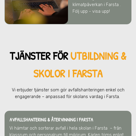
klimatpåverkan
i Farsta
.
Följ upp - visa upp!
TJÄNSTER FÖR
UTBILDNING &
SKOLOR I FARSTA
Vi erbjuder tjänster som gör avfallshanteringen enkel och
engagerande – anpassad för skolans vardag
i Farsta
.
AVFALLSHANTERING & ÅTERVINNING
I FARSTA
Vi hämtar och sorterar avfall i hela skolan
i Farsta
– från
klassrum och personalrum till miljörum. Kärlen töms enligt