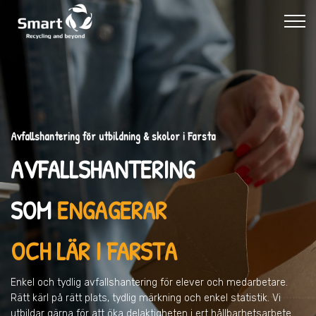
Avfallshantering för utbildning & skolor i Farsta
AVFALLSHANTERING
SOM
ENGAGERAR
OCH LÄR I FARSTA
Enkel och tydlig avfallshantering för elever och medarbetare.
Rätt kärl på rätt plats, tydlig märkning och enkel statistik. Vi
utbildar gärna för att öka delaktigheten i ert hållbarhetsarbete.