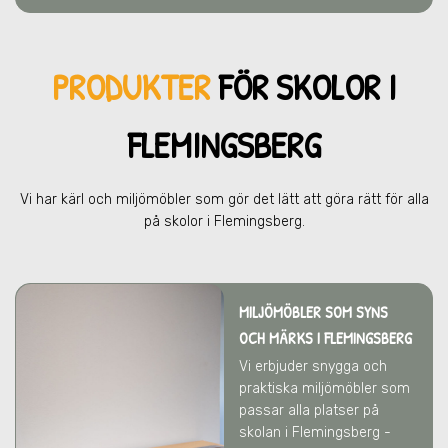
PRODUKTER
FÖR SKOL
OR I
FLEMINGSBERG
Vi har kärl och miljömöbler som gör det lätt att göra rätt för alla
på skolor
i Flemingsberg
.
MILJÖMÖBLER SOM SYNS
OCH MÄRKS
I FLEMINGSBERG
Vi erbjuder snygga och
praktiska miljömöbler som
passar alla platser på
skolan
i Flemingsberg
-