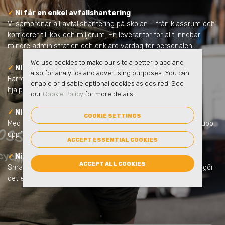
✓
Ni får en enkel avfallshantering
Vi samordnar all avfallshantering på skolan – från klassrum och
korridorer till kök och miljörum. En leverantör för allt innebär
mindre administration och enklare vardag för personalen.
We use cookies to make our site a better place and
✓
Ni minskar skolans klimatpåverkan
also for analytics and advertising purposes. You can
Färre transporter, tydligare sortering och ökad återvinning
enable or disable optional cookies as desired. See
hjälper skolan att minska koldioxidutsläppen.
our
Cookie Policy
for more details.
✓
Ni får full kontroll och tydlig rapportering
COOKIE SETTINGS
Med eSmart får ni statistik över skolans avfall. Lätt att följa upp,
uppfylla lagkrav och visa upp.
ACCEPT ESSENTIAL COOKIES
✓
Ni gör hållbarhet till en del av undervisningen
ACCEPT ALL COOKIES
Smarta miljömöbler och kärl, tydliga skyltar och utbildningar gör
det enkelt för eleverna att delta i hållbarhetsarbetet.