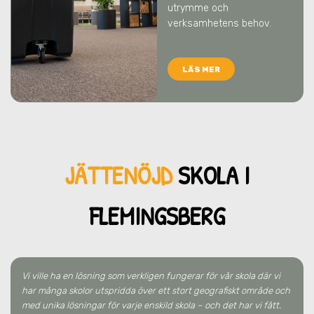
utrymme och
verksamhetens behov.
LÄS MER
JÄTTENÖJD
SKO
LA
I
FLEMINGSBERG
Vi ville ha en lösning som verkligen fungerar för vår skola där vi
har många skolor utspridda över ett stort geografiskt område och
med unika lösningar för varje enskild skola – och det har vi fått.