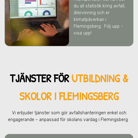
du all statistik kring avfall,
återvinning och er
klimatpåverkan
i
Flemingsberg
. Följ upp -
visa upp!
TJÄNSTER FÖR
UTBILDNING &
SKOLOR I FLEMINGSBERG
Vi erbjuder tjänster som gör avfallshanteringen enkel och
engagerande – anpassad för skolans vardag
i Flemingsberg
.