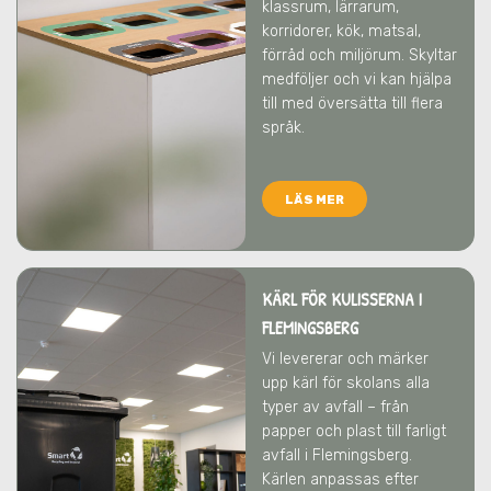
klassrum, lärrarum,
korridorer, kök, matsal,
förråd och miljörum. Skyltar
medföljer och vi kan hjälpa
till med översätta till flera
språk.
LÄS MER
KÄRL FÖR KULISSERNA I
FLEMINGSBERG
Vi levererar och märker
upp kärl för skolans alla
typer av avfall – från
papper och plast till farligt
avfall
i Flemingsberg
.
Kärlen anpassas efter