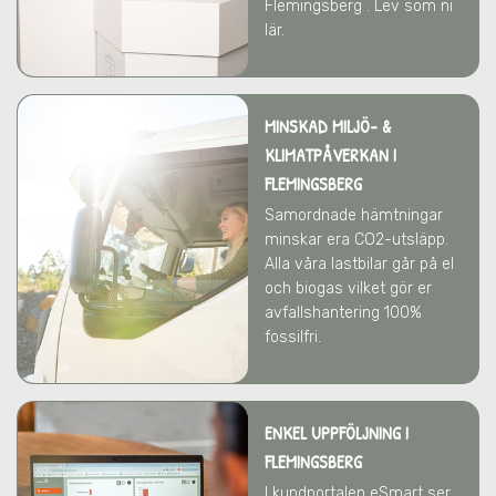
Flemingsberg . Lev som ni
lär.
MINSKAD MILJÖ- &
KLIMATPÅVERKAN
I
FLEMINGSBERG
Samordnade hämtningar
minskar era CO2-utsläpp.
Alla våra lastbilar går på el
och biogas vilket gör er
avfallshantering 100%
fossilfri.
ENKEL UPPFÖLJNING I
FLEMINGSBERG
I kundportalen eSmart ser