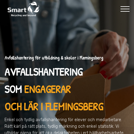
Avfallshantering för utbildning & skolor i Flemingsberg
AVFALLSHANTERING
SOM
ENGAGERAR
OCH LÄR I FLEMINGSBERG
Enkel och tydlig avfallshantering för elever och medarbetare.
Rätt kärl på rätt plats, tydlig märkning och enkel statistik. Vi
utbildar gärna för att öka delaktigheten i ert hållbarhetsarbete.