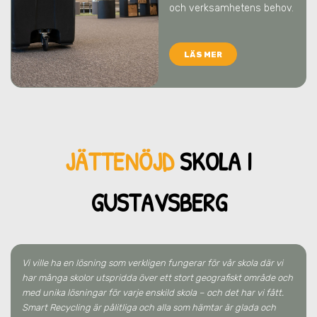
och verksamhetens behov.
LÄS MER
JÄTTENÖJD
SKO
LA
I
GUSTAVSBERG
Vi ville ha en lösning som verkligen fungerar för vår skola där vi
har många skolor utspridda över ett stort geografiskt område och
med unika lösningar för varje enskild skola – och det har vi fått.
Smart Recycling är pålitliga och alla som hämtar är glada och