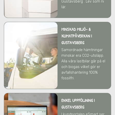
Gustavsberg . Lev som ni
lär.
MINSKAD MILJÖ- &
KLIMATPÅVERKAN
I
GUSTAVSBERG
Samordnade hämtningar
minskar era CO2-utsläpp.
Alla våra lastbilar går på el
och biogas vilket gör er
avfallshantering 100%
fossilfri.
ENKEL UPPFÖLJNING I
GUSTAVSBERG
I kundportalen eSmart ser