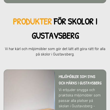
PRODUKTER
FÖR SKOL
OR I
GUSTAVSBERG
Vi har kärl och miljömöbler som gör det lätt att göra rätt för alla
på skolor
i Gustavsberg
.
MILJÖMÖBLER SOM SYNS
OCH MÄRKS
I GUSTAVSBERG
Vi erbjuder snygga och
praktiska miljömöbler som
passar alla platser på
skolan
i Gustavsberg
-