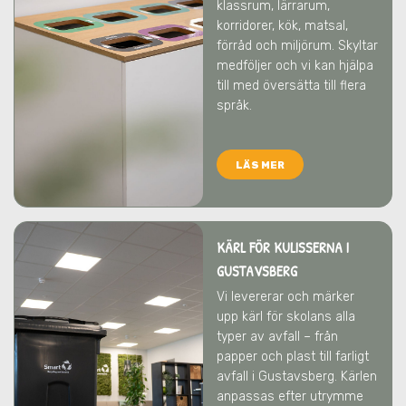
klassrum, lärrarum,
korridorer, kök, matsal,
förråd och miljörum. Skyltar
medföljer och vi kan hjälpa
till med översätta till flera
språk.
LÄS MER
KÄRL FÖR KULISSERNA I
GUSTAVSBERG
Vi levererar och märker
upp kärl för skolans alla
typer av avfall – från
papper och plast till farligt
avfall
i Gustavsberg
. Kärlen
anpassas efter utrymme