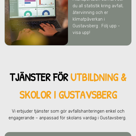
du all statistik kring avfall,
återvinning och er
klimatpåverkan
i
Gustavsberg
. Följ upp -
visa upp!
TJÄNSTER FÖR
UTBILDNING &
SKOLOR I GUSTAVSBERG
Vi erbjuder tjänster som gör avfallshanteringen enkel och
engagerande – anpassad för skolans vardag
i Gustavsberg
.