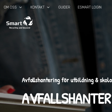
keyboard_arrow_down
keyboard_arrow_down
OM OSS
KONTAKT
GUIDER
ESMART LOGIN
Avfallshantering för utbildning & skol
AVFALLSHANTER