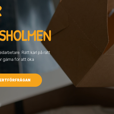
R
GSHOLMEN
darbetare. Rätt kärl på rätt
ar gärna för att öka
ERTFÖRFRÅGAN