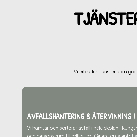
TJÄNSTE
Vi erbjuder tjänster som gö
AVFALLSHANTERING & ÅTERVINNING
I
Vi hämtar och sorterar avfall i hela skolan
i Kung
och personalrum till miljörum. Kärlen töms enlig