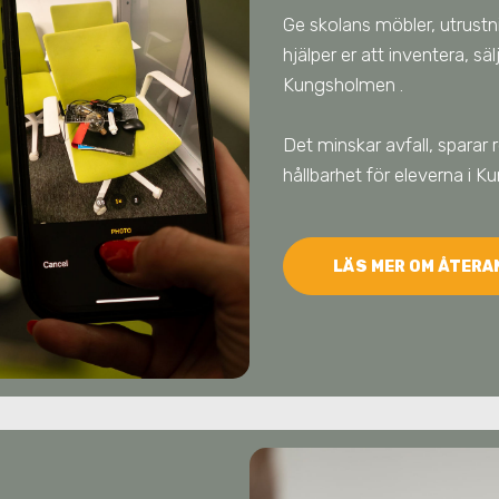
Ge skolans möbler, utrustnin
hjälper er att inventera, s
Kungsholmen
.
Det minskar avfall, sparar 
hållbarhet för eleverna
i K
LÄS MER OM ÅTER