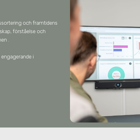
llssortering och framtidens
nskap, förståelse och
lmen
.
tet engagerande
i