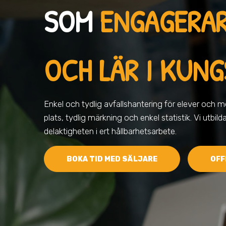
SOM
ENGAGERA
OCH LÄR I KUN
Enkel och tydlig avfallshantering för elever och me
plats, tydlig märkning och enkel statistik. Vi utbild
delaktigheten i ert hållbarhetsarbete.
BOKA TID MED SÄLJARE
OFF