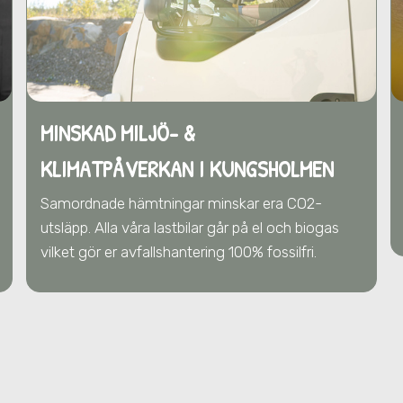
MINSKAD MILJÖ- &
KLIMATPÅVERKAN
I KUNGSHOLMEN
Samordnade hämtningar minskar era CO2-
utsläpp. Alla våra lastbilar går på el och biogas
vilket gör er avfallshantering 100% fossilfri.