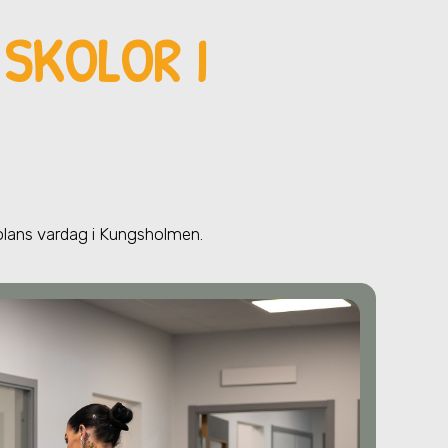
 SKOLOR I
kolans vardag
i Kungsholmen
.