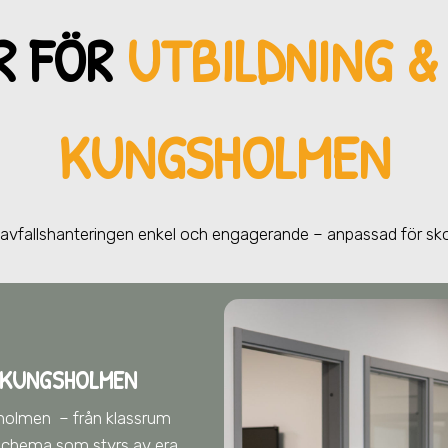
R FÖR
UTBILDNING &
KUNGSHOLMEN
r avfallshanteringen enkel och engagerande – anpassad för s
 KUNGSHOLMEN
sholmen
– från klassrum
t schema som styrs av era