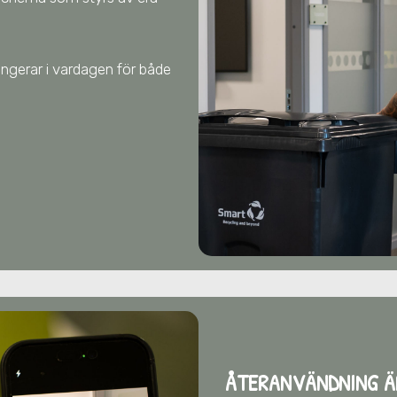
fungerar i vardagen för både
ÅTERANVÄNDNING Ä