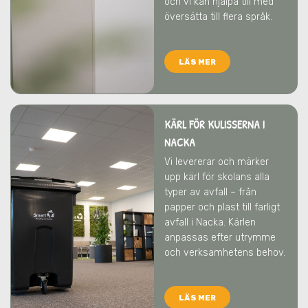
och vi kan hjälpa till med
översätta till flera språk.
LÄS MER
KÄRL FÖR KULISSERNA I
NACKA
Vi levererar och märker
upp kärl för skolans alla
typer av avfall – från
papper och plast till farligt
avfall
i Nacka
. Kärlen
anpassas efter utrymme
och verksamhetens behov.
LÄS MER