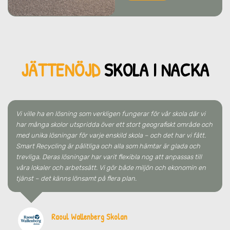
JÄTTENÖJD
SKO
LA
I NACKA
Vi ville ha en lösning som verkligen fungerar för vår skola där vi
har många skolor utspridda över ett stort geografiskt område och
med unika lösningar för varje enskild skola – och det har vi fått.
Smart Recycling är pålitliga och alla som hämtar är glada och
trevliga. Deras lösningar har varit flexibla nog att anpassas till
våra lokaler och arbetssätt. Vi gör både miljön och ekonomin en
tjänst – det känns lönsamt på flera plan.
Raoul Wallenberg Skolan