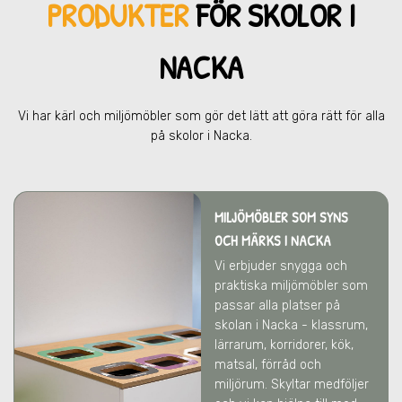
PRODUKTER
FÖR SKOL
OR I
NACKA
Vi har kärl och miljömöbler som gör det lätt att göra rätt för alla
på skolor
i Nacka
.
MILJÖMÖBLER SOM SYNS
OCH MÄRKS
I NACKA
Vi erbjuder snygga och
praktiska miljömöbler som
passar alla platser på
skolan
i Nacka
- klassrum,
lärrarum, korridorer, kök,
matsal, förråd och
miljörum. Skyltar medföljer