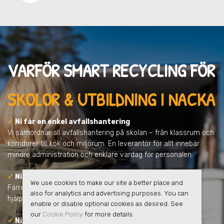
VARFÖR SMART RECYCLING FÖR
SKOLOR & UTBILDNING I NACKA
✓
Ni får en enkel avfallshantering
Vi samordnar all avfallshantering på skolan – från klassrum och
korridorer till kök och miljörum. En leverantör för allt innebär
mindre administration och enklare vardag för personalen.
✓
Ni minskar skolans klimatpåverkan
We use cookies to make our site a better place and
Färre transporter, tydligare sortering och ökad återvinning
also for analytics and advertising purposes. You can
hjälper skolan att minska koldioxidutsläppen.
enable or disable optional cookies as desired. See
our
Cookie Policy
for more details.
✓
Ni får full kontroll och tydlig rapportering