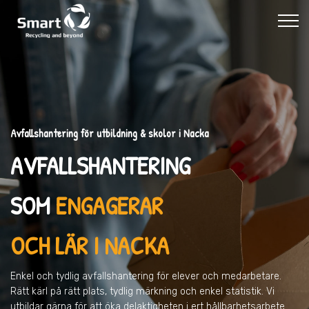
Avfallshantering för utbildning & skolor i Nacka
AVFALLSHANTERING
SOM
ENGAGERAR
OCH LÄR I NACKA
Enkel och tydlig avfallshantering för elever och medarbetare.
Rätt kärl på rätt plats, tydlig märkning och enkel statistik. Vi
utbildar gärna för att öka delaktigheten i ert hållbarhetsarbete.