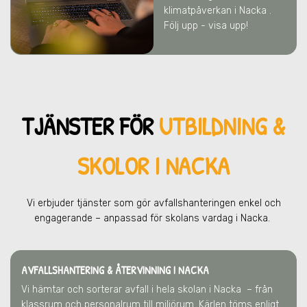
klimatpåverkan
i Nacka
.
Följ upp - visa upp!
TJÄNSTER FÖR
UTBILDNING &
SKOLOR I NACKA
Vi erbjuder tjänster som gör avfallshanteringen enkel och
engagerande – anpassad för skolans vardag
i Nacka
.
AVFALLSHANTERING & ÅTERVINNING
I NACKA
Vi hämtar och sorterar avfall i hela skolan
i Nacka
– från
klassrum och personalrum till miljörum. Kärlen töms enligt