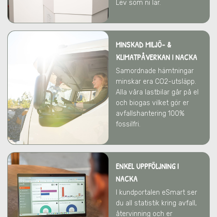
Lev som ni lär.
MINSKAD MILJÖ- &
KLIMATPÅVERKAN
I NACKA
Samordnade hämtningar
minskar era CO2-utsläpp.
Alla våra lastbilar går på el
och biogas vilket gör er
avfallshantering 100%
fossilfri.
ENKEL UPPFÖLJNING I
NACKA
I kundportalen eSmart ser
du all statistik kring avfall,
återvinning och er