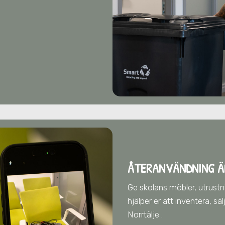
ÅTERANVÄNDNING Ä
Ge skolans möbler, utrustnin
hjälper er att inventera, s
Norrtälje
.