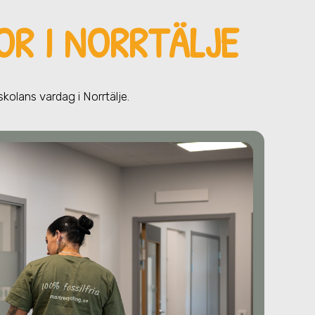
OR I NORRTÄLJE
 skolans vardag
i Norrtälje
.