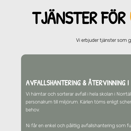
TJÄNSTER FÖR
Vi erbjuder tjänster som
AVFALLSHANTERING & ÅTERVINNING
I
Vi hämtar och sorterar avfall i hela skolan
i Norrtä
personalrum till miljörum. Kärlen töms enligt sch
behov.
Ni får en enkel och pålitlig avfallshantering som 