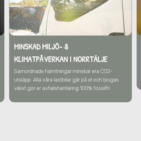
MINSKAD MILJÖ- &
KLIMATPÅVERKAN
I NORRTÄLJE
Samordnade hämtningar minskar era CO2-
utsläpp. Alla våra lastbilar går på el och biogas
vilket gör er avfallshantering 100% fossilfri.