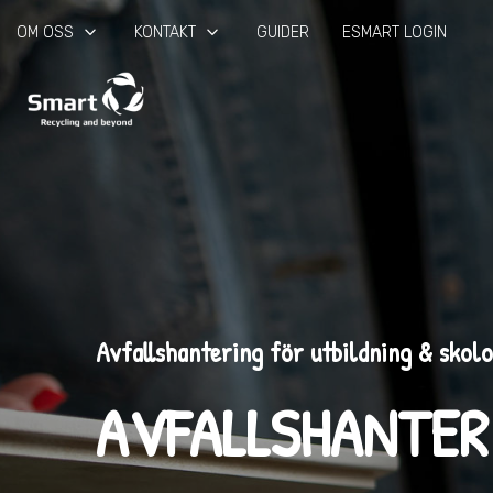
keyboard_arrow_down
keyboard_arrow_down
OM OSS
KONTAKT
GUIDER
ESMART LOGIN
Avfallshantering för utbildning & skolo
AVFALLSHANTER