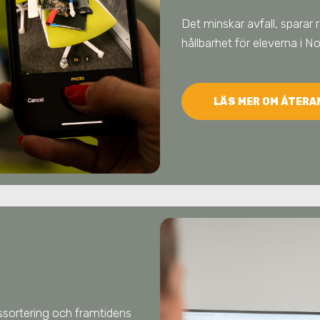
Det minskar avfall, sparar 
hållbarhet för eleverna
i No
LÄS MER OM ÅTER
llssortering och framtidens