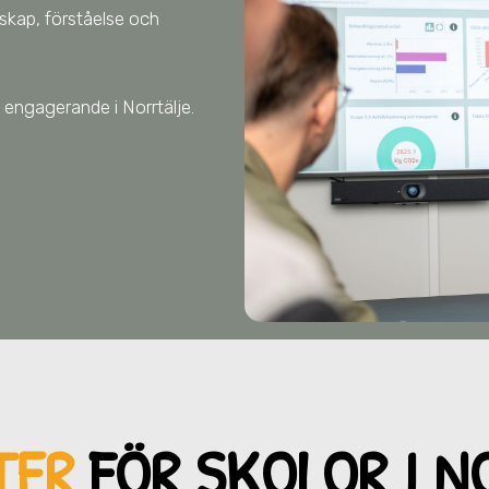
nskap, förståelse och
tet engagerande
i Norrtälje
.
TER
FÖR SKOL
OR I N