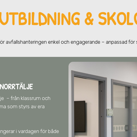
UTBILDNING & SKOL
 gör avfallshanteringen enkel och engagerande – anpassad för
 NORRTÄLJE
lje
– från klassrum och
ema som styrs av era
fungerar i vardagen för både