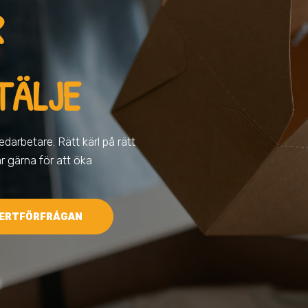
R
TÄLJE
darbetare. Rätt kärl på rätt
ar gärna för att öka
ERTFÖRFRÅGAN