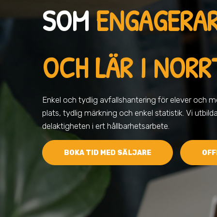
SOM
ENGAGERA
OCH LÄR I NORR
Enkel och tydlig avfallshantering för elever och me
plats, tydlig märkning och enkel statistik. Vi utbild
delaktigheten i ert hållbarhetsarbete.
BOKA TID MED SÄLJARE
OFF