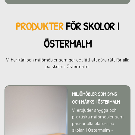
PRODUKTER
FÖR SKOL
OR I
ÖSTERMALM
Vi har kärl och miljömöbler som gör det lätt att göra rätt för alla
på skolor
i Östermalm
.
MILJÖMÖBLER SOM SYNS
OCH MÄRKS
I ÖSTERMALM
Vi erbjuder snygga och
praktiska miljömöbler som
passar alla platser på
skolan
i Östermalm
-