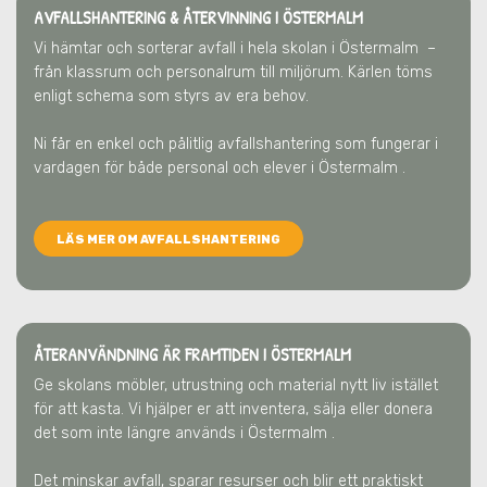
AVFALLSHANTERING & ÅTERVINNING
I ÖSTERMALM
Vi hämtar och sorterar avfall i hela skolan
i Östermalm
–
från klassrum och personalrum till miljörum. Kärlen töms
enligt schema som styrs av era behov.
Ni får en enkel och pålitlig avfallshantering som fungerar i
vardagen för både personal och elever
i Östermalm
.
LÄS MER OM AVFALLSHANTERING
ÅTERANVÄNDNING ÄR FRAMTIDEN
I ÖSTERMALM
Ge skolans möbler, utrustning och material nytt liv istället
för att kasta. Vi hjälper er att inventera, sälja eller donera
det som inte längre används
i Östermalm
.
Det minskar avfall, sparar resurser och blir ett praktiskt