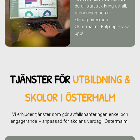
du all statistik kring avfall,
återvinning och er
klimatpåverkan
i
Östermalm
. Följ upp - visa
upp!
TJÄNSTER FÖR
UTBILDNING &
SKOLOR I ÖSTERMALM
Vi erbjuder tjänster som gör avfallshanteringen enkel och
engagerande – anpassad för skolans vardag
i Östermalm
.