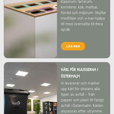
klassrum, lärrarum,
korridorer, kök, matsal,
förråd och miljörum. Skyltar
medföljer och vi kan hjälpa
till med översätta till flera
språk.
LÄS MER
KÄRL FÖR KULISSERNA I
ÖSTERMALM
Vi levererar och märker
upp kärl för skolans alla
typer av avfall – från
papper och plast till farligt
avfall
i Östermalm
. Kärlen
anpassas efter utrymme