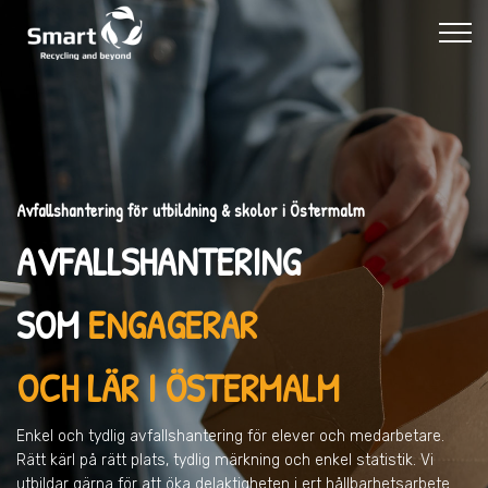
Avfallshantering för utbildning & skolor i Östermalm
AVFALLSHANTERING
SOM
ENGAGERAR
OCH LÄR I ÖSTERMALM
Enkel och tydlig avfallshantering för elever och medarbetare.
Rätt kärl på rätt plats, tydlig märkning och enkel statistik. Vi
utbildar gärna för att öka delaktigheten i ert hållbarhetsarbete.