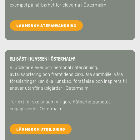
exempel på hållbarhet för eleverna
i Östermalm
.
LÄS MER OM ÅTERANVÄNDNING
BLI BÄST I KLASSEN I ÖSTERMALM!
Vi utbildar elever och personal i återvinning,
avfallssortering och framtidens cirkulära samhälle. Våra
föreläsningar kan öka kunskap, förståelse och inspirera till
ansvar utanför skolgårdar
i Östermalm
.
Perfekt för skolor som vill göra hållbarhetsarbetet
engagerande
i Östermalm
.
LÄS MER OM UTBILDNING