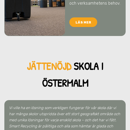
och verksamhetens behov.
LÄS MER
JÄTTENÖJD
SKO
LA
I
ÖSTERMALM
Vi ville ha en lösning som verkligen fungerar för vår skola där vi
har många skolor utspridda över ett stort geografiskt område och
med unika lösningar för varje enskild skola – och det har vi fått.
Smart Recycling är pålitliga och alla som hämtar är glada och