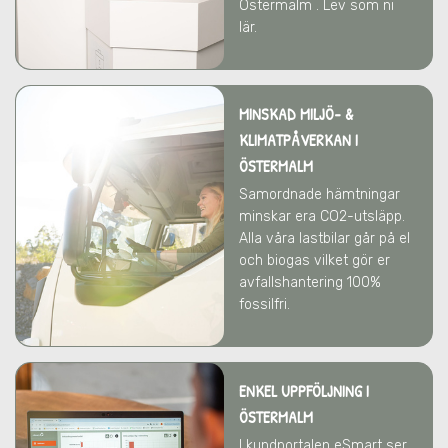
Östermalm . Lev som ni
lär.
MINSKAD MILJÖ- &
KLIMATPÅVERKAN
I
ÖSTERMALM
Samordnade hämtningar
minskar era CO2-utsläpp.
Alla våra lastbilar går på el
och biogas vilket gör er
avfallshantering 100%
fossilfri.
ENKEL UPPFÖLJNING I
ÖSTERMALM
I kundportalen eSmart ser