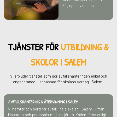
klimatpåverkan
i Salem
.
Följ upp - visa upp!
TJÄNSTER FÖR
UTBILDNING &
SKOLOR I SALEM
Vi erbjuder tjänster som gör avfallshanteringen enkel och
engagerande – anpassad för skolans vardag
i Salem
.
AVFALLSHANTERING & ÅTERVINNING
I SALEM
Vi hämtar och sorterar avfall i hela skolan
i Salem
– från
klassrum och personalrum till miljörum. Kärlen töms enligt