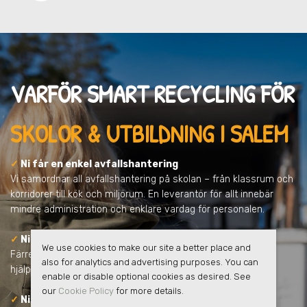
VARFÖR SMART RECYCLING FÖR
SKOLOR & UTBILDNING I SALEM
✓
Ni får en enkel avfallshantering
Vi samordnar all avfallshantering på skolan – från klassrum och
korridorer till kök och miljörum. En leverantör för allt innebär
mindre administration och enklare vardag för personalen.
✓
Ni minskar skolans klimatpåverkan
We use cookies to make our site a better place and
Färre transporter, tydligare sortering och ökad återvinning
also for analytics and advertising purposes. You can
hjälper skolan att minska koldioxidutsläppen.
enable or disable optional cookies as desired. See
our
Cookie Policy
for more details.
✓
Ni får full kontroll och tydlig rapportering