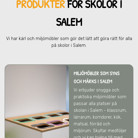
PRODUKTER
FÖR SKOL
OR I
SALEM
Vi har kärl och miljömöbler som gör det lätt att göra rätt för alla
på skolor
i Salem
.
MILJÖMÖBLER SOM SYNS
OCH MÄRKS
I SALEM
Vi erbjuder snygga och
praktiska miljömöbler som
passar alla platser på
skolan
i Salem
- klassrum,
lärrarum, korridorer, kök,
matsal, förråd och
miljörum. Skyltar medföljer
och vi kan hjälpa till med