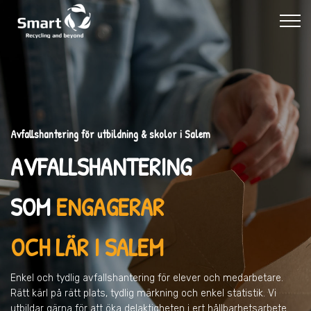
Avfallshantering för utbildning & skolor i Salem
AVFALLSHANTERING
SOM
ENGAGERAR
OCH LÄR I SALEM
Enkel och tydlig avfallshantering för elever och medarbetare.
Rätt kärl på rätt plats, tydlig märkning och enkel statistik. Vi
utbildar gärna för att öka delaktigheten i ert hållbarhetsarbete.