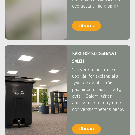
översätta till flera språk.
LÄS MER
KÄRL FÖR KULISSERNA I
SALEM
Vi levererar och märker
upp kärl för skolans alla
typer av avfall – från
papper och plast till farligt
avfall
i Salem
. Kärlen
anpassas efter utrymme
och verksamhetens behov.
LÄS MER