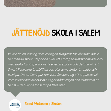
JÄTTENÖJD
SKO
LA
I SALEM
Vi ville ha en lösning som verkligen fungerar för vår skola där vi
har många skolor utspridda över ett stort geografiskt område och
med unika lösningar för varje enskild skola – och det har vi fått.
Smart Recycling är pålitliga och alla som hämtar är glada och
trevliga. Deras lösningar har varit flexibla nog att anpassas till
våra lokaler och arbetssätt. Vi gör både miljön och ekonomin en
tjänst – det känns lönsamt på flera plan.
Raoul Wallenberg Skolan