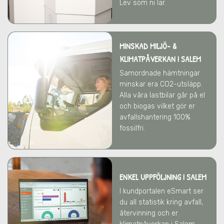
Lev som ni lär.
MINSKAD MILJÖ- &
KLIMATPÅVERKAN
I SALEM
Samordnade hämtningar
minskar era CO2-utsläpp.
Alla våra lastbilar går på el
och biogas vilket gör er
avfallshantering 100%
fossilfri.
ENKEL UPPFÖLJNING I SALEM
I kundportalen eSmart ser
du all statistik kring avfall,
återvinning och er