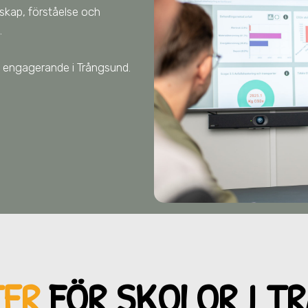
nskap, förståelse och
.
tet engagerande
i Trångsund
.
ER
FÖR SKOL
OR I T