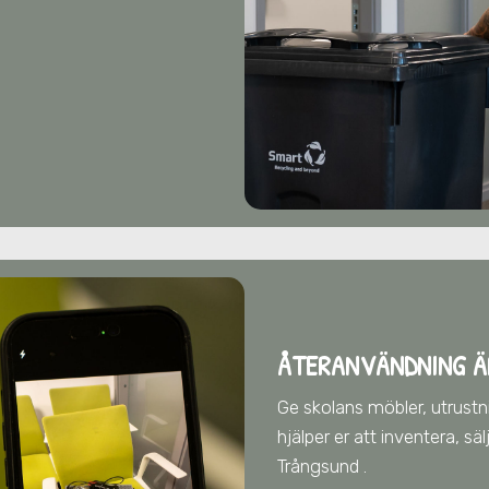
ÅTERANVÄNDNING Ä
Ge skolans möbler, utrustnin
hjälper er att inventera, s
Trångsund
.