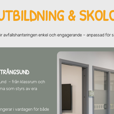
UTBILDNING & SKOL
gör avfallshanteringen enkel och engagerande – anpassad för 
 TRÅNGSUND
gsund
– från klassrum och
ema som styrs av era
fungerar i vardagen för både