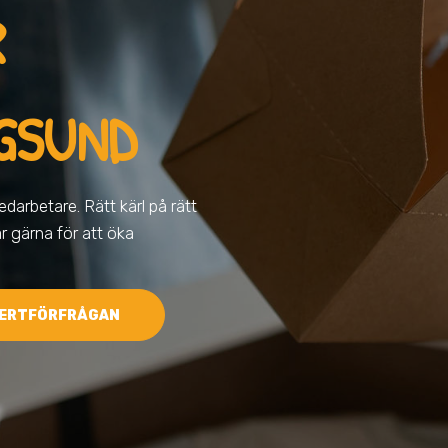
R
NGSUND
darbetare. Rätt kärl på rätt
ar gärna för att öka
ERTFÖRFRÅGAN