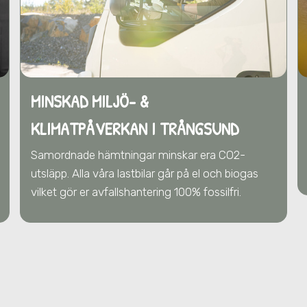
MINSKAD MILJÖ- &
KLIMATPÅVERKAN
I TRÅNGSUND
Samordnade hämtningar minskar era CO2-
utsläpp. Alla våra lastbilar går på el och biogas
vilket gör er avfallshantering 100% fossilfri.