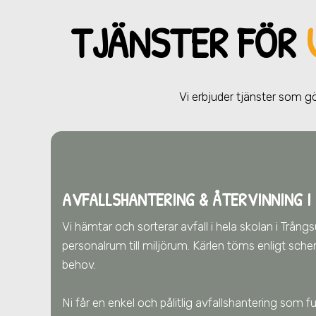
TJÄNSTER FÖR
Vi erbjuder tjänster som 
AVFALLSHANTERING & ÅTERVINNING
I
Vi hämtar och sorterar avfall i hela skolan
i Trån
personalrum till miljörum. Kärlen töms enligt sch
behov.
Ni får en enkel och pålitlig avfallshantering som 