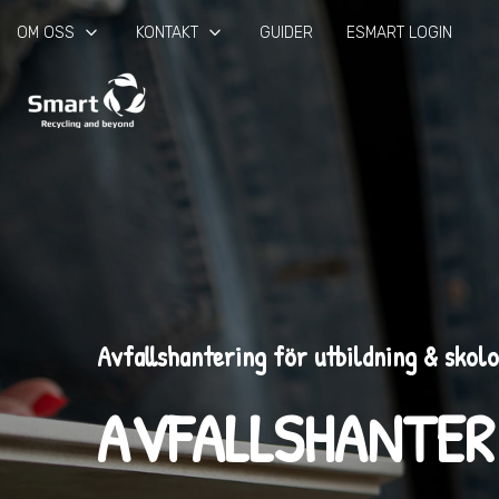
keyboard_arrow_down
keyboard_arrow_down
OM OSS
KONTAKT
GUIDER
ESMART LOGIN
Avfallshantering för utbildning & skol
AVFALLSHANTER