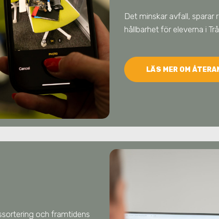
Det minskar avfall, sparar 
hållbarhet för eleverna
i T
LÄS MER OM ÅTER
llssortering och framtidens