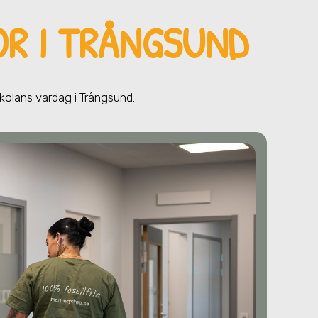
OR I TRÅNGSUND
skolans vardag
i Trångsund
.