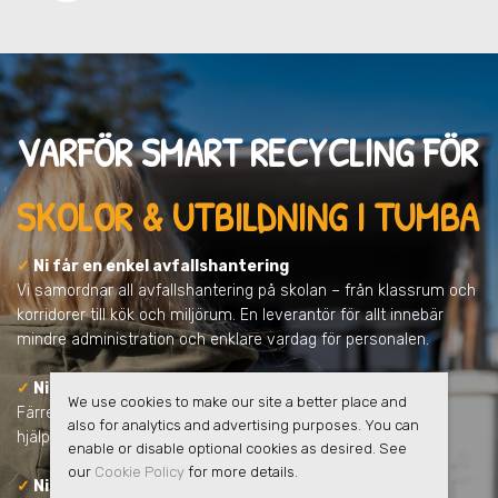
VARFÖR SMART RECYCLING FÖR
SKOLOR & UTBILDNING I TUMBA
✓
Ni får en enkel avfallshantering
Vi samordnar all avfallshantering på skolan – från klassrum och
korridorer till kök och miljörum. En leverantör för allt innebär
mindre administration och enklare vardag för personalen.
✓
Ni minskar skolans klimatpåverkan
We use cookies to make our site a better place and
Färre transporter, tydligare sortering och ökad återvinning
also for analytics and advertising purposes. You can
hjälper skolan att minska koldioxidutsläppen.
enable or disable optional cookies as desired. See
our
Cookie Policy
for more details.
✓
Ni får full kontroll och tydlig rapportering