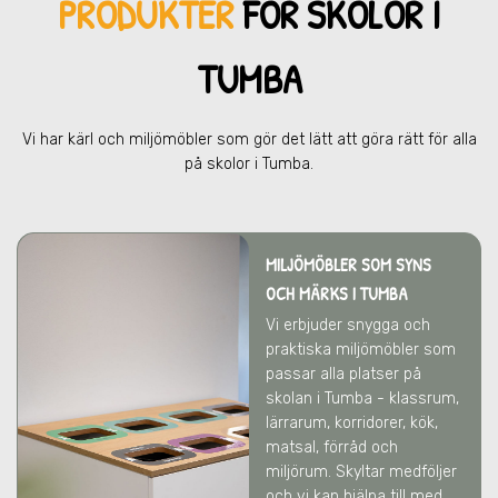
PRODUKTER
FÖR SKOL
OR I
TUMBA
Vi har kärl och miljömöbler som gör det lätt att göra rätt för alla
på skolor
i Tumba
.
MILJÖMÖBLER SOM SYNS
OCH MÄRKS
I TUMBA
Vi erbjuder snygga och
praktiska miljömöbler som
passar alla platser på
skolan
i Tumba
- klassrum,
lärrarum, korridorer, kök,
matsal, förråd och
miljörum. Skyltar medföljer
och vi kan hjälpa till med