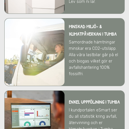
Lev som ni lär.
MINSKAD MILJÖ- &
KLIMATPÅVERKAN
I TUMBA
Samordnade hämtningar
minskar era CO2-utsläpp.
Alla våra lastbilar går på el
och biogas vilket gör er
avfallshantering 100%
fossilfri.
ENKEL UPPFÖLJNING I TUMBA
I kundportalen eSmart ser
du all statistik kring avfall,
återvinning och er