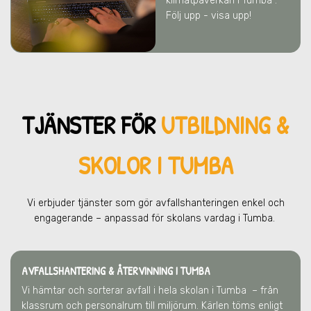
klimatpåverkan
i Tumba
.
Följ upp - visa upp!
TJÄNSTER FÖR
UTBILDNING &
SKOLOR I TUMBA
Vi erbjuder tjänster som gör avfallshanteringen enkel och
engagerande – anpassad för skolans vardag
i Tumba
.
AVFALLSHANTERING & ÅTERVINNING
I TUMBA
Vi hämtar och sorterar avfall i hela skolan
i Tumba
– från
klassrum och personalrum till miljörum. Kärlen töms enligt