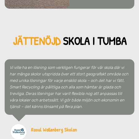
JÄTTENÖJD
SKO
LA
I TUMBA
Vi ville ha en lösning som verkligen fungerar för vår skola där vi
har många skolor utspridda över ett stort geografiskt område och
med unika lösningar för varje enskild skola – och det har vi fått.
Smart Recycling är pålitliga och alla som hämtar är glada och
trevliga. Deras lösningar har varit flexibla nog att anpassas till
våra lokaler och arbetssätt. Vi gör både miljön och ekonomin en
tjänst – det känns lönsamt på flera plan.
Raoul Wallenberg Skolan