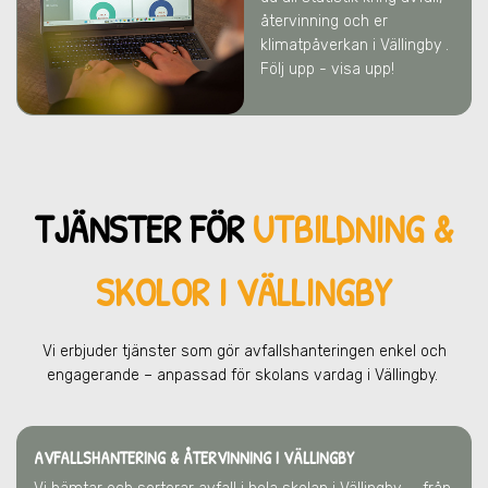
återvinning och er
klimatpåverkan
i Vällingby
.
Följ upp - visa upp!
TJÄNSTER FÖR
UTBILDNING &
SKOLOR I VÄLLINGBY
Vi erbjuder tjänster som gör avfallshanteringen enkel och
engagerande – anpassad för skolans vardag
i Vällingby
.
AVFALLSHANTERING & ÅTERVINNING
I VÄLLINGBY