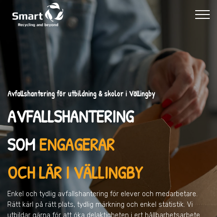
Avfallshantering för utbildning & skolor i Vällingby
AVFALLSHANTERING
SOM
ENGAGERAR
OCH LÄR I VÄLLINGBY
Enkel och tydlig avfallshantering för elever och medarbetare.
Rätt kärl på rätt plats, tydlig märkning och enkel statistik. Vi
utbildar gärna för att öka delaktigheten i ert hållbarhetsarbete.