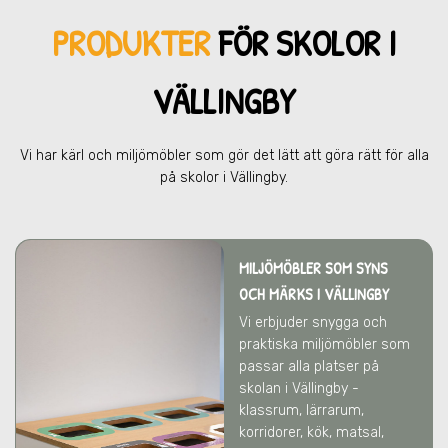
PRODUKTER
FÖR SKOL
OR I
VÄLLINGBY
Vi har kärl och miljömöbler som gör det lätt att göra rätt för alla
på skolor
i Vällingby
.
MILJÖMÖBLER SOM SYNS
OCH MÄRKS
I VÄLLINGBY
Vi erbjuder snygga och
praktiska miljömöbler som
passar alla platser på
skolan
i Vällingby
-
klassrum, lärrarum,
korridorer, kök, matsal,