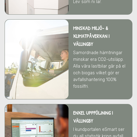
Lev som ni lär.
MINSKAD MILJÖ- &
KLIMATPÅVERKAN
I
VÄLLINGBY
Samordnade hämtningar
minskar era CO2-utsläpp.
Alla våra lastbilar går på el
och biogas vilket gör er
avfallshantering 100%
fossilfri.
ENKEL UPPFÖLJNING I
VÄLLINGBY
I kundportalen eSmart ser
du all statistik kring avfall,