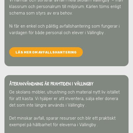
Vi hämtar och sorterar avfall i hela skolan
i Vällingby
– från
klassrum och personalrum till miljörum. Kärlen töms enligt
schema som styrs av era behov.
Ni får en enkel och pålitlig avfallshantering som fungerar i
vardagen för både personal och elever
i Vällingby
.
LÄS MER OM AVFALLSHANTERING
ÅTERANVÄNDNING ÄR FRAMTIDEN
I VÄLLINGBY
Ge skolans möbler, utrustning och material nytt liv istället
för att kasta. Vi hjälper er att inventera, sälja eller donera
det som inte längre används
i Vällingby
.
Det minskar avfall, sparar resurser och blir ett praktiskt
exempel på hållbarhet för eleverna
i Vällingby
.