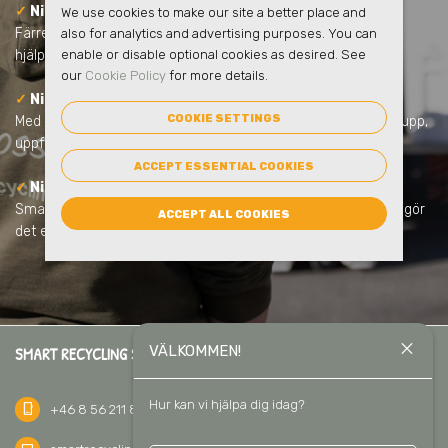
✓
Ni minskar skolans klimatpåverkan
We use cookies to make our site a better place and
Färre transporter, tydligare sortering och ökad återvinning
also for analytics and advertising purposes. You can
hjälper skolan att minska koldioxidutsläppen.
enable or disable optional cookies as desired. See
our
Cookie Policy
for more details.
✓
Ni får full kontroll och tydlig rapportering
COOKIE SETTINGS
Med eSmart får ni statistik över skolans avfall. Lätt att följa upp,
uppfylla lagkrav och visa upp.
ACCEPT ESSENTIAL COOKIES
✓
Ni gör hållbarhet till en del av undervisningen
Smarta miljömöbler och kärl, tydliga skyltar och utbildningar gör
ACCEPT ALL COOKIES
det enkelt för eleverna att delta i hållbarhetsarbetet.
close
VÄLKOMMEN!
SMART RECYCLING SVERIGE AB
Hur kan vi hjälpa dig idag?
phone_iphone
+46 8 56 211 811