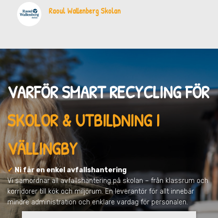
Raoul Wallenberg Skolan
VARFÖR SMART RECYCLING FÖR
SKOLOR & UTBILDNING I
VÄLLINGBY
✓
Ni får en enkel avfallshantering
Vi samordnar all avfallshantering på skolan – från klassrum och
korridorer till kök och miljörum. En leverantör för allt innebär
mindre administration och enklare vardag för personalen.