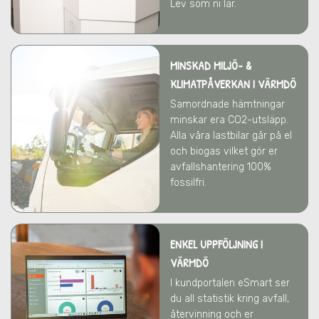
Lev som ni lär.
MINSKAD MILJÖ- &
KLIMATPÅVERKAN
I VÄRMDÖ
Samordnade hämtningar
minskar era CO2-utsläpp.
Alla våra lastbilar går på el
och biogas vilket gör er
avfallshantering 100%
fossilfri.
ENKEL UPPFÖLJNING I
VÄRMDÖ
I kundportalen eSmart ser
du all statistik kring avfall,
återvinning och er