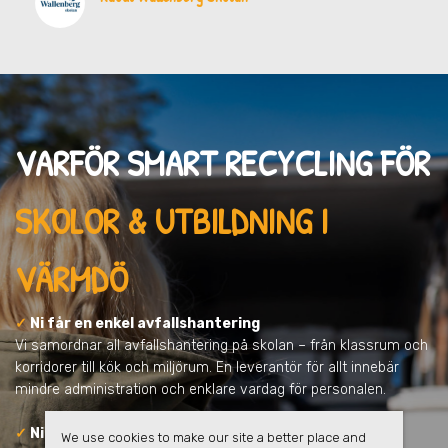
VARFÖR SMART RECYCLING FÖR
SKOLOR & UTBILDNING I
VÄRMDÖ
✓
Ni får en enkel avfallshantering
Vi samordnar all avfallshantering på skolan – från klassrum och
korridorer till kök och miljörum. En leverantör för allt innebär
mindre administration och enklare vardag för personalen.
✓
Ni minskar skolans klimatpåverkan
We use cookies to make our site a better place and