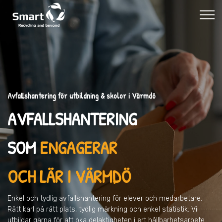
Avfallshantering för utbildning & skolor i Värmdö
AVFALLSHANTERING
SOM
ENGAGERAR
OCH LÄR I VÄRMDÖ
Enkel och tydlig avfallshantering för elever och medarbetare.
Rätt kärl på rätt plats, tydlig märkning och enkel statistik. Vi
utbildar gärna för att öka delaktigheten i ert hållbarhetsarbete.