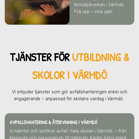
klimatpåverkan
i Värmdö
.
Följ upp - visa upp!
TJÄNSTER FÖR
UTBILDNING &
SKOLOR I VÄRMDÖ
Vi erbjuder tjänster som gör avfallshanteringen enkel och
engagerande – anpassad för skolans vardag
i Värmdö
.
AVFALLSHANTERING & ÅTERVINNING
I VÄRMDÖ
Vi hämtar och sorterar avfall i hela skolan
i Värmdö
– från
klassrum och personalrum till miljörum. Kärlen töms enligt