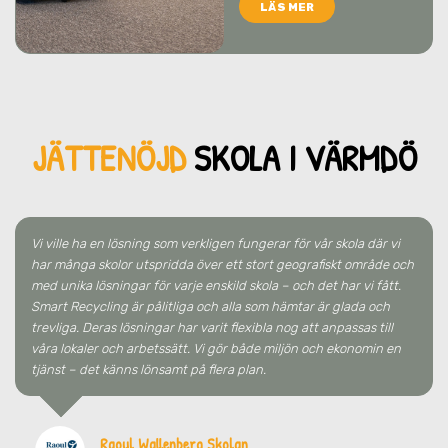
LÄS MER
JÄTTENÖJD
SKO
LA
I VÄRMDÖ
Vi ville ha en lösning som verkligen fungerar för vår skola där vi
har många skolor utspridda över ett stort geografiskt område och
med unika lösningar för varje enskild skola – och det har vi fått.
Smart Recycling är pålitliga och alla som hämtar är glada och
trevliga. Deras lösningar har varit flexibla nog att anpassas till
våra lokaler och arbetssätt. Vi gör både miljön och ekonomin en
tjänst – det känns lönsamt på flera plan.
Raoul Wallenberg Skolan