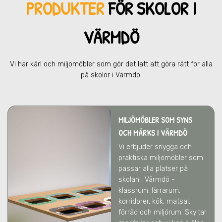
PRODUKTER
FÖR SKOL
OR I
VÄRMDÖ
Vi har kärl och miljömöbler som gör det lätt att göra rätt för alla
på skolor
i Värmdö
.
MILJÖMÖBLER SOM SYNS
OCH MÄRKS
I VÄRMDÖ
Vi erbjuder snygga och
praktiska miljömöbler som
passar alla platser på
skolan
i Värmdö
-
klassrum, lärrarum,
korridorer, kök, matsal,
förråd och miljörum. Skyltar