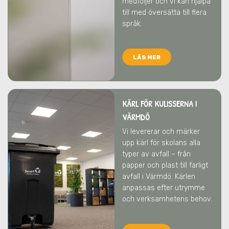
medföljer och vi kan hjälpa
till med översätta till flera
språk.
LÄS MER
KÄRL FÖR KULISSERNA I
VÄRMDÖ
Vi levererar och märker
upp kärl för skolans alla
typer av avfall – från
papper och plast till farligt
avfall
i Värmdö
. Kärlen
anpassas efter utrymme
och verksamhetens behov.