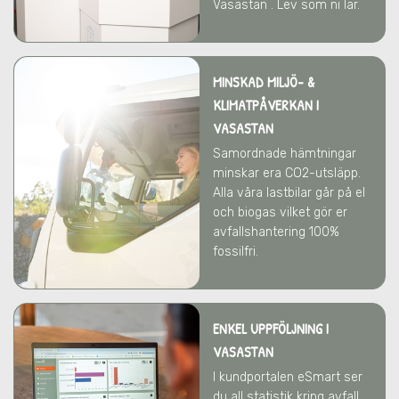
Vasastan . Lev som ni lär.
MINSKAD MILJÖ- &
KLIMATPÅVERKAN
I
VASASTAN
Samordnade hämtningar
minskar era CO2-utsläpp.
Alla våra lastbilar går på el
och biogas vilket gör er
avfallshantering 100%
fossilfri.
ENKEL UPPFÖLJNING I
VASASTAN
I kundportalen eSmart ser
du all statistik kring avfall,