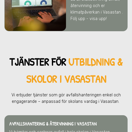
återvinning och er
klimatpåverkan
i Vasastan
.
Följ upp - visa upp!
TJÄNSTER FÖR
UTBILDNING &
SKOLOR I VASASTAN
Vi erbjuder tjänster som gör avfallshanteringen enkel och
engagerande – anpassad för skolans vardag
i Vasastan
.
AVFALLSHANTERING & ÅTERVINNING
I VASASTAN