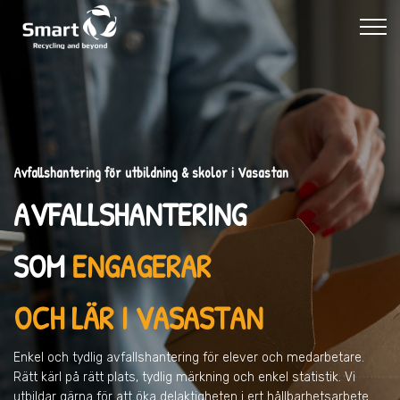
Avfallshantering för utbildning & skolor i Vasastan
AVFALLSHANTERING
SOM
ENGAGERAR
OCH LÄR I VASASTAN
Enkel och tydlig avfallshantering för elever och medarbetare.
Rätt kärl på rätt plats, tydlig märkning och enkel statistik. Vi
utbildar gärna för att öka delaktigheten i ert hållbarhetsarbete.