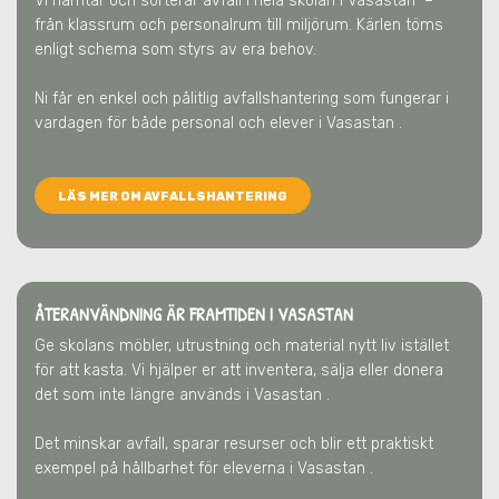
Vi hämtar och sorterar avfall i hela skolan
i Vasastan
–
från klassrum och personalrum till miljörum. Kärlen töms
enligt schema som styrs av era behov.
Ni får en enkel och pålitlig avfallshantering som fungerar i
vardagen för både personal och elever
i Vasastan
.
LÄS MER OM AVFALLSHANTERING
ÅTERANVÄNDNING ÄR FRAMTIDEN
I VASASTAN
Ge skolans möbler, utrustning och material nytt liv istället
för att kasta. Vi hjälper er att inventera, sälja eller donera
det som inte längre används
i Vasastan
.
Det minskar avfall, sparar resurser och blir ett praktiskt
exempel på hållbarhet för eleverna
i Vasastan
.