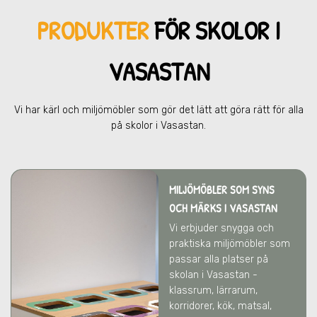
PRODUKTER
FÖR SKOL
OR I
VASASTAN
Vi har kärl och miljömöbler som gör det lätt att göra rätt för alla
på skolor
i Vasastan
.
MILJÖMÖBLER SOM SYNS
OCH MÄRKS
I VASASTAN
Vi erbjuder snygga och
praktiska miljömöbler som
passar alla platser på
skolan
i Vasastan
-
klassrum, lärrarum,
korridorer, kök, matsal,