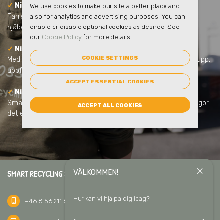
✓
Ni minskar skolans klimatpåverkan
We use cookies to make our site a better place and
Färre transporter, tydligare sortering och ökad återvinning
also for analytics and advertising purposes. You can
hjälper skolan att minska koldioxidutsläppen.
enable or disable optional cookies as desired. See
our
Cookie Policy
for more details.
✓
Ni får full kontroll och tydlig rapportering
COOKIE SETTINGS
Med eSmart får ni statistik över skolans avfall. Lätt att följa upp,
uppfylla lagkrav och visa upp.
ACCEPT ESSENTIAL COOKIES
✓
Ni gör hållbarhet till en del av undervisningen
Smarta miljömöbler och kärl, tydliga skyltar och utbildningar gör
ACCEPT ALL COOKIES
det enkelt för eleverna att delta i hållbarhetsarbetet.
close
VÄLKOMMEN!
SMART RECYCLING SVERIGE AB
Hur kan vi hjälpa dig idag?
phone_iphone
+46 8 56 211 811