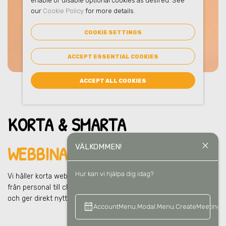
enable or disable optional cookies as desired. See
our
Cookie Policy
for more details.
COOKIE SETTINGS
ACCEPT ESSENTIAL COOKIES
ACCEPT ALL COOKIES
KORTA & SMARTA
close
WEBBINARIER I ROTEBRO
VÄLKOMMEN!
Hur kan vi hjälpa dig idag?
Vi håller korta webbinarier för hela organisationen
i Rotebro
–
från personal till chefer till ägare. Snabba lärpass som sparar tid
och ger direkt nytta i vardagen och i ert hållbarhetsarbete.
calendar_month
keyboard_a
AccountMenu.Modal.Menu.CreateMeeting