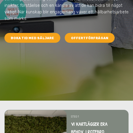
insikter, förståelse och en känsla av att de kan bidra till något
viktigt. När kunskap blir engagemang växer ett hållbarhetsarbete
som märks.
BOKA TID MED SÄLJARE
OFFERTFÖRFRÅGAN
STEG 1
VI KARTLÄGGER ERA
BEHOV I ROTEBRO