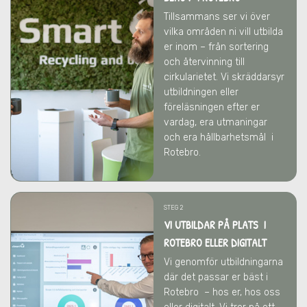
Tillsammans ser vi över
vilka områden ni vill utbilda
er inom – från sortering
och återvinning till
cirkularietet. Vi skräddarsyr
utbildningen eller
föreläsningen efter er
vardag, era utmaningar
och era hållbarhetsmål
i
Rotebro
.
STEG 2
VI UTBILDAR PÅ PLATS I
ROTEBRO ELLER DIGITALT
Vi genomför utbildningarna
där det passar er bäst
i
Rotebro
– hos er, hos oss