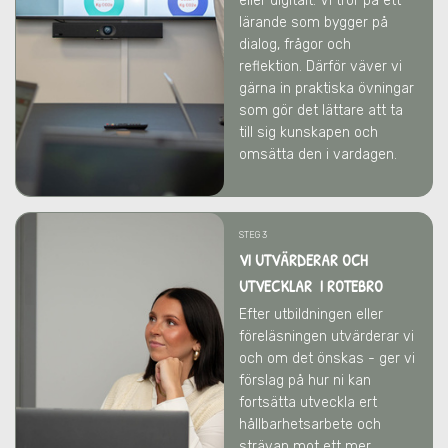
eller digitalt. Vi tror på ett
lärande som bygger på
dialog, frågor och
reflektion. Därför väver vi
gärna in praktiska övningar
som gör det lättare att ta
till sig kunskapen och
omsätta den i vardagen.
STEG 3
VI UTVÄRDERAR OCH
UTVECKLAR I ROTEBRO
Efter utbildningen eller
föreläsningen utvärderar vi
och om det önskas - ger vi
förslag på hur ni kan
fortsätta utveckla ert
hållbarhetsarbete och
strävan mot ett mer