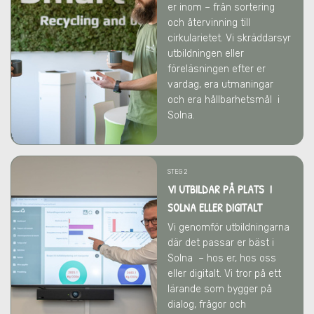
er inom – från sortering
och återvinning till
cirkularietet. Vi skräddarsyr
utbildningen eller
föreläsningen efter er
vardag, era utmaningar
och era hållbarhetsmål
i
Solna
.
STEG 2
VI UTBILDAR PÅ PLATS I
SOLNA ELLER DIGITALT
Vi genomför utbildningarna
där det passar er bäst
i
Solna
– hos er, hos oss
eller digitalt. Vi tror på ett
lärande som bygger på
dialog, frågor och