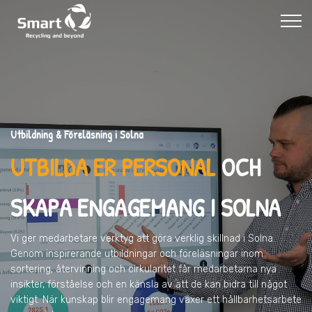
Utbildning & Föreläsning i Solna
UTBILDA ER PERSONAL
OCH
SKAPA ENGAGEMANG I SOLNA
Vi ger medarbetare verktyg att göra verklig skillnad
i Solna
.
Genom inspirerande utbildningar och föreläsningar inom
sortering, återvinning och cirkularitet får medarbetarna nya
insikter, förståelse och en känsla av att de kan bidra till något
viktigt. När kunskap blir engagemang växer ett hållbarhetsarbete