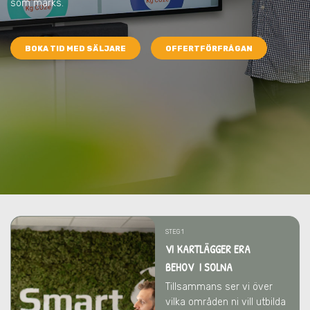
som märks.
BOKA TID MED SÄLJARE
OFFERTFÖRFRÅGAN
STEG 1
VI KARTLÄGGER ERA
BEHOV I SOLNA
Tillsammans ser vi över
vilka områden ni vill utbilda