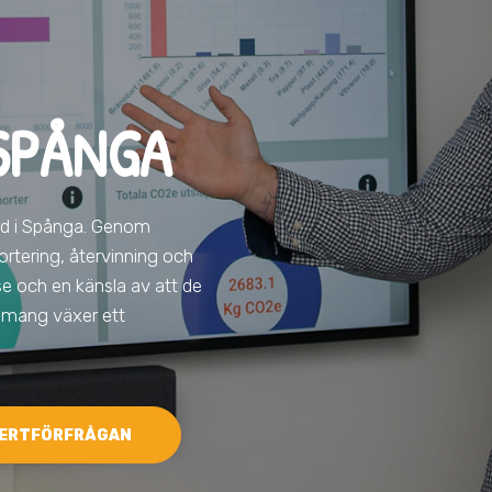
SPÅNGA
ad
i Spånga
. Genom
ortering, återvinning och
lse och en känsla av att de
agemang växer ett
ERTFÖRFRÅGAN