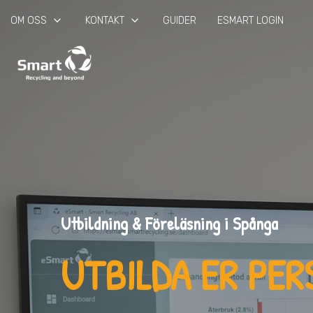
keyboard_arrow_down
keyboard_arrow_down
OM OSS
KONTAKT
GUIDER
ESMART LOGIN
Utbildning & Föreläsning i Spånga
UTBILDA ER PE