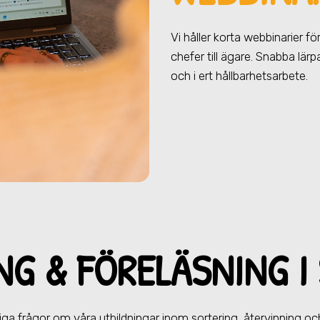
Vi håller korta webbinarier f
chefer till ägare. Snabba lär
och i ert hållbarhetsarbete.
NG & FÖRELÄ
SNING
I
iga frågor om våra utbildningar inom sortering, återvinning och