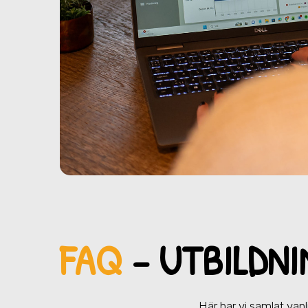
FAQ
– UTBILDNI
Här har vi samlat vanl