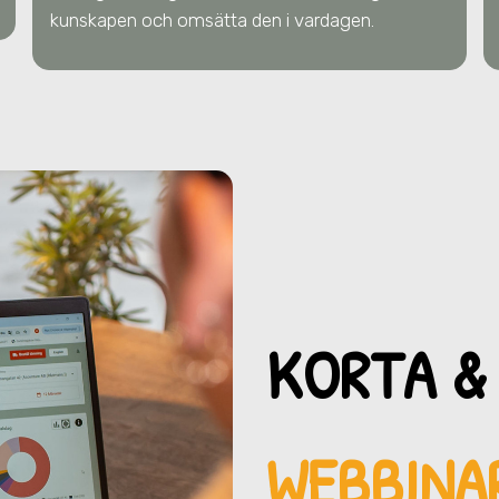
kunskapen och omsätta den i vardagen.
KORTA &
WEBBINAR