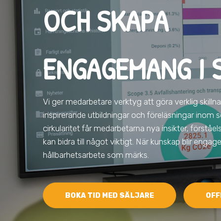
OCH SKAPA
ENGAGEMANG I 
Vi ger medarbetare verktyg att göra verklig skilln
inspirerande utbildningar och föreläsningar inom s
cirkularitet får medarbetarna nya insikter, förståe
kan bidra till något viktigt. När kunskap blir eng
hållbarhetsarbete som märks.
BOKA TID MED SÄLJARE
OFF