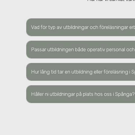
Vad för typ av utbildningar och föreläsningar er
Passar utbildningen både operativ personal och
Hur lång tid tar en utbildning eller föreläsning
i 
Håller ni utbildningar på plats hos oss
i Spånga
?