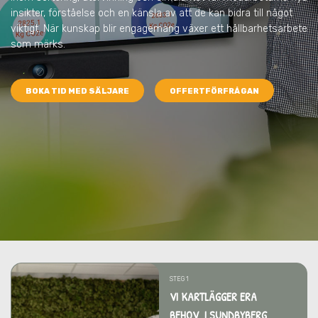
insikter, förståelse och en känsla av att de kan bidra till något
viktigt. När kunskap blir engagemang växer ett hållbarhetsarbete
som märks.
BOKA TID MED SÄLJARE
OFFERTFÖRFRÅGAN
STEG 1
VI KARTLÄGGER ERA
BEHOV I SUNDBYBERG