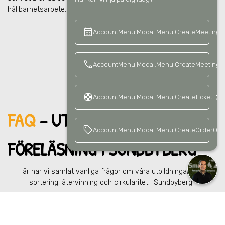
hållbarhetsarbete.
calendar_month
keyboard_a
AccountMenu.Modal.Menu.CreateMeeting
call
AccountMenu.Modal.Menu.CreateMeetingCa
support
keyboard_arrow_right
AccountMenu.Modal.Menu.CreateTicket
FAQ
– UTBILDNING &
sell
AccountMenu.Modal.Menu.CreateOrderOffe
FÖRELÄ
SNING
I SUNDBYBERG
Här har vi samlat vanliga frågor om våra utbildningar inom
sortering, återvinning och cirkularitet
i Sundbyberg
.