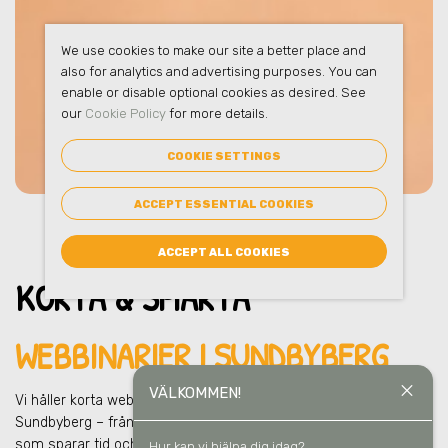
We use cookies to make our site a better place and
also for analytics and advertising purposes. You can
enable or disable optional cookies as desired. See
our
Cookie Policy
for more details.
COOKIE SETTINGS
ACCEPT ESSENTIAL COOKIES
ACCEPT ALL COOKIES
KORTA & SMARTA
WEBBINARIER I SUNDBYBERG
close
VÄLKOMMEN!
Vi håller korta webbinarier för hela organisationen
i
Sundbyberg
– från personal till chefer till ägare. Snabba lärpass
som sparar tid och ger direkt nytta i vardagen och i ert
Hur kan vi hjälpa dig idag?