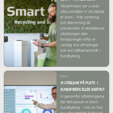
Tillsammans ser vi över
vilka områden ni vill utbilda
er inom – från sortering
och återvinning till
cirkularietet. Vi skräddarsyr
utbildningen eller
föreläsningen efter er
vardag, era utmaningar
och era hållbarhetsmål
i
Sundbyberg
.
STEG 2
VI UTBILDAR PÅ PLATS I
SUNDBYBERG ELLER DIGITALT
Vi genomför utbildningarna
där det passar er bäst
i
Sundbyberg
– hos er, hos