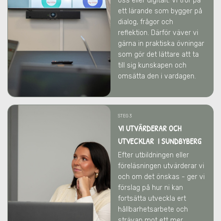
oss eller digitalt. Vi tror på
ett lärande som bygger på
dialog, frågor och
reflektion. Därför väver vi
gärna in praktiska övningar
som gör det lättare att ta
till sig kunskapen och
omsätta den i vardagen.
STEG 3
VI UTVÄRDERAR OCH
UTVECKLAR I SUNDBYBERG
Efter utbildningen eller
föreläsningen utvärderar vi
och om det önskas - ger vi
förslag på hur ni kan
fortsätta utveckla ert
hållbarhetsarbete och
strävan mot ett mer