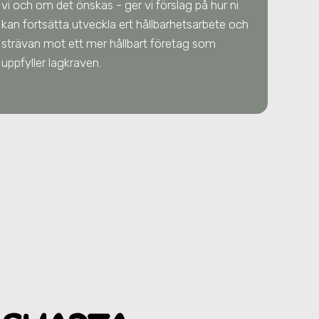
vi och om det önskas - ger vi förslag på hur ni
kan fortsätta utveckla ert hållbarhetsarbete och
strävan mot ett mer hållbart företag som
uppfyller lagkraven.