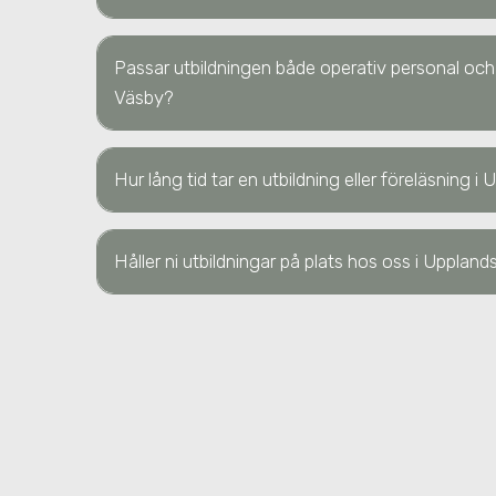
Passar utbildningen både operativ personal och
Väsby
?
Hur lång tid tar en utbildning eller föreläsning
i 
Håller ni utbildningar på plats hos oss
i Uppland