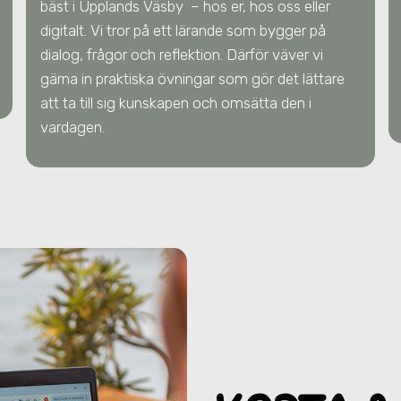
bäst
i Upplands Väsby
– hos er, hos oss eller
digitalt. Vi tror på ett lärande som bygger på
dialog, frågor och reflektion. Därför väver vi
gärna in praktiska övningar som gör det lättare
att ta till sig kunskapen och omsätta den i
vardagen.