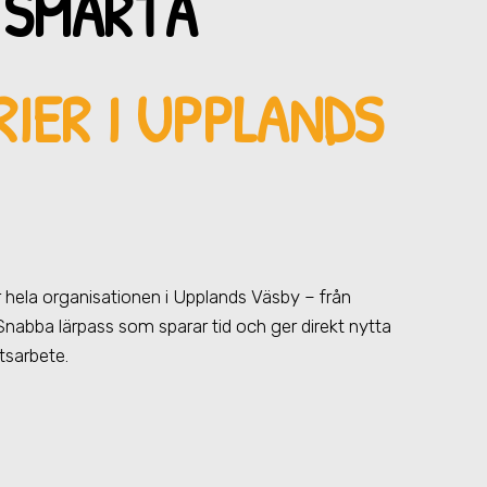
 SMARTA
IER I UPPLANDS
ör hela organisationen
i Upplands Väsby
– från
e. Snabba lärpass som sparar tid och ger direkt nytta
etsarbete.