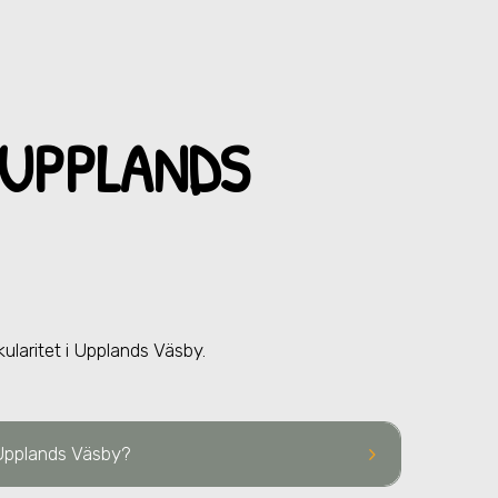
 UPPLANDS
kularitet
i Upplands Väsby
.
keyboard_arrow_right
 Upplands Väsby?