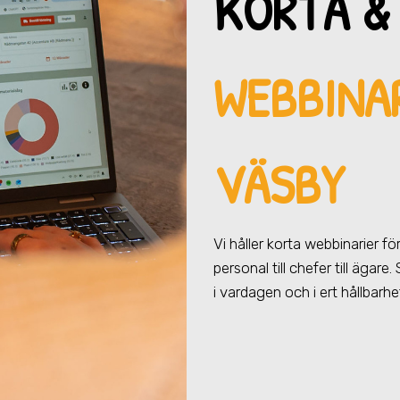
KORTA &
WEBBINAR
VÄSBY
Vi håller korta webbinarier f
personal till chefer till ägar
i vardagen och i ert hållbarh