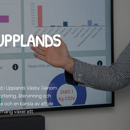
UPPLANDS
ad
i Upplands Väsby
. Genom
ortering, återvinning och
lse och en känsla av att de
agemang växer ett