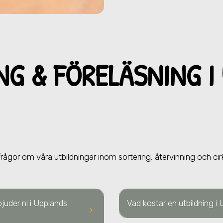
NG & FÖRELÄ
SNING
I
frågor om våra utbildningar inom sortering, återvinning och cir
bjuder ni i Upplands
Vad kostar en utbildning i
keyboard_arrow_right