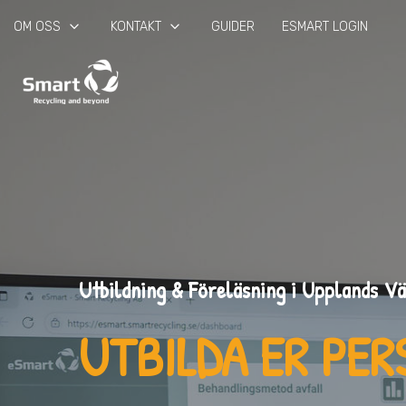
keyboard_arrow_down
keyboard_arrow_down
OM OSS
KONTAKT
GUIDER
ESMART LOGIN
Utbildning & Föreläsning i Upplands V
UTBILDA ER PE