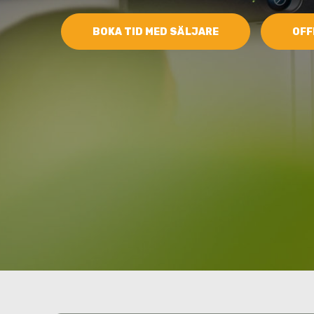
BOKA TID MED SÄLJARE
OFF