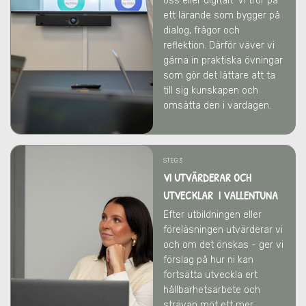
oss eller digitalt. Vi tror på
ett lärande som bygger på
dialog, frågor och
reflektion. Därför väver vi
gärna in praktiska övningar
som gör det lättare att ta
till sig kunskapen och
omsätta den i vardagen.
STEG 3
VI UTVÄRDERAR OCH
UTVECKLAR I VALLENTUNA
Efter utbildningen eller
föreläsningen utvärderar vi
och om det önskas - ger vi
förslag på hur ni kan
fortsätta utveckla ert
hållbarhetsarbete och
strävan mot ett mer