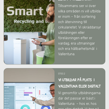
Tillsammans ser vi över
vilka områden ni vill utbilda
er inom – från sortering
och återvinning till
cirkularietet. Vi skräddarsyr
utbildningen eller
föreläsningen efter er
vardag, era utmaningar
och era hållbarhetsmål
i
Vallentuna
.
STEG 2
VI UTBILDAR PÅ PLATS I
VALLENTUNA ELLER DIGITALT
Vi genomför utbildningarna
där det passar er bäst
i
Vallentuna
– hos er, hos