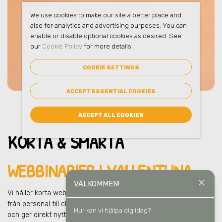
We use cookies to make our site a better place and
also for analytics and advertising purposes. You can
enable or disable optional cookies as desired. See
our
Cookie Policy
for more details.
COOKIE SETTINGS
ACCEPT ESSENTIAL COOKIES
ACCEPT ALL COOKIES
KORTA & SMARTA
WEBBINARIER I VALLENTUNA
close
VÄLKOMMEN!
Vi håller korta webbinarier för hela organisationen
i Vallentuna
–
från personal till chefer till ägare. Snabba lärpass som sparar tid
Hur kan vi hjälpa dig idag?
och ger direkt nytta i vardagen och i ert hållbarhetsarbete.