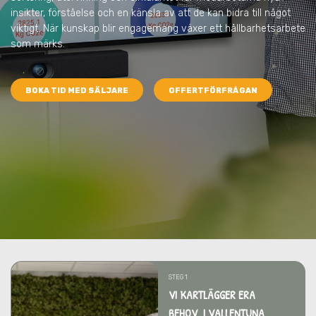
insikter, förståelse och en känsla av att de kan bidra till något
viktigt. När kunskap blir engagemang växer ett hållbarhetsarbete
som märks.
BOKA TID MED SÄLJARE
OFFERTFÖRFRÅGAN
STEG 1
VI KARTLÄGGER ERA
BEHOV I VALLENTUNA